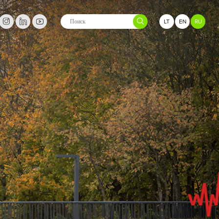
LT
EN
RU