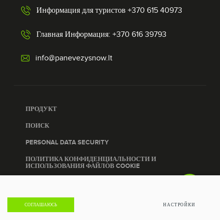
Информация для туристов +370 615 40973
Главная Информация: +370 616 39793
info@panevezysnow.lt
ПРОДУКТ
ПОИСК
PERSONAL DATA SECURITY
ПОЛИТИКА КОНФИДЕНЦИАЛЬНОСТИ И
ИСПОЛЬЗОВАНИЯ ФАЙЛОВ COOKIE
© 2023 VšĮ Panevėžio plėtros agentūra. Все права защищены
СОГЛАШАЮСЬ
НАСТРОЙКИ
Решение:
TEXUS