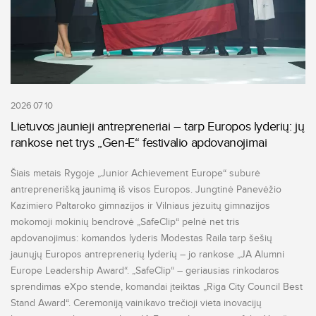
2026 07 10
Lietuvos jaunieji antrepreneriai – tarp Europos lyderių: jų
rankose net trys „Gen-E“ festivalio apdovanojimai
Šiais metais Rygoje „Junior Achievement Europe“ suburė
antreprenerišką jaunimą iš visos Europos. Jungtinė Panevėžio
Kazimiero Paltaroko gimnazijos ir Vilniaus jėzuitų gimnazijos
mokomoji mokinių bendrovė „SafeClip“ pelnė net tris
apdovanojimus: komandos lyderis Modestas Raila tarp šešių
jaunųjų Europos antreprenerių lyderių – jo rankose „JA Alumni
Europe Leadership Award“. „SafeClip“ – geriausias rinkodaros
sprendimas eXpo stende, komandai įteiktas „Riga City Council Best
Stand Award“. Ceremoniją vainikavo trečioji vieta inovacijų