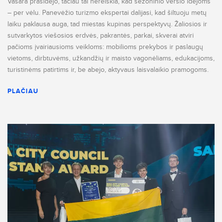
Vasara prasidėjo, tačiau tai nereiškia, kad sezoninio verslo idėjoms
– per vėlu. Panevėžio turizmo ekspertai dalijasi, kad šiltuoju metų
laiku paklausa auga, tad miestas kupinas perspektyvų. Žaliosios ir
sutvarkytos viešosios erdvės, pakrantės, parkai, skverai atviri
pačioms įvairiausioms veikloms: mobilioms prekybos ir paslaugų
vietoms, dirbtuvėms, užkandžių ir maisto vagonėliams, edukacijoms,
turistinėms patirtims ir, be abejo, aktyvaus laisvalaikio pramogoms.
PLAČIAU