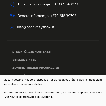
Turizmo informacija: +370 615 40973
Bendra informacija: +370 616 39793
info@panevezysnow.lt
STRUKTŪRA IR KONTAKTAI
VEIKLOS SRITYS
ADMINISTRACINĖ INFORMACIJA
PASITIKĖJIMO LINIJA
Mūsų svetainė naudoja slapukus (angl. cookies). Šie slapukai naudojami
PASLAUGŲ ĮVERTINIMAS
statistikos ir rinkodaros tikslais.
DUOMENŲ APSAUGA
Jei Jūs sutinkate, kad šiems tikslams būtų naudojami slapukai, spauskite
„Sutinku“ ir toliau naudokitės svetaine.