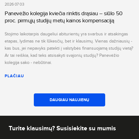
2026 07 03
Panevėžio kolegija kviečia rinktis drąsiau – siūlo 50
proc. pirmųjų studijų metų kainos kompensaciją
Stojimo laikotarpis daugeliui abiturientų yra svarbus ir atsakingas
etapas, lydimas ne tik lūkesčių, bet ir klausimų. Vienas dažniausių -
kas bus, jei nepavyks patekti į valstybės finansuojamą studijų vietą?
Ar tai reiškia, kad teks atsisakyti svajonių studijų? Panevėžio
kolegija sako - nebūtinai.
PLAČIAU
DAUGIAU NAUJIENŲ
Turite klausimų? Susisiekite su mumis