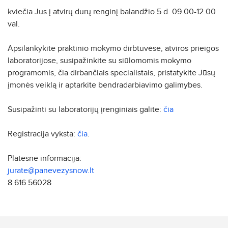
kviečia Jus į atvirų durų renginį balandžio 5 d. 09.00-12.00
val.
Apsilankykite praktinio mokymo dirbtuvėse, atviros prieigos
laboratorijose, susipažinkite su siūlomomis mokymo
programomis, čia dirbančiais specialistais, pristatykite Jūsų
įmonės veiklą ir aptarkite bendradarbiavimo galimybes.
Susipažinti su laboratorijų įrenginiais galite:
čia
Registracija vyksta:
čia
.
Platesnė informacija:
jurate@panevezysnow.lt
8 616 56028