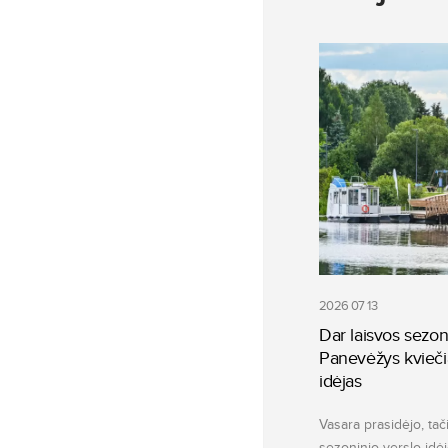
2026 07 13
Dar laisvos sezon
Panevėžys kvieči
idėjas
Vasara prasidėjo, tači
sezoninio verslo idė