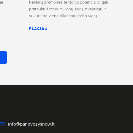
je.
hektarų pramonės teritorija potencialiai gali
pritraukti šimtus milijonų eurų investicijų ir
sukurti ne vieną tūkstantį darbo vietų.
PLAČIAU
info@panevezysnow.lt