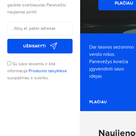
PLAČIAU
gaukite svarbiausias Panevėžio
naujienas pirmi!
UŽSISAKYTI
Dar laisvos sezoninio
verslo nišos:
Panevėžys kviečia
Su savo teisėmis ir kita
įgyvendinti savo
informacija
Privatumo taisyklėse
idėjas
susipažinau ir sutinku.
PLAČIAU
Naujieno