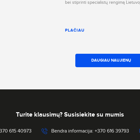
bei stiprinti specialistų rengimą Lietuvo
PLAČIAU
DAUGIAU NAUJIENŲ
Turite klausimų? Susisiekite su mumis
+370 615 40973
Bendra informacija: +370 616 39793