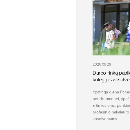
2026 06 29
Darbo rinką papi
kolegijos absolve
Ypatinga diena Panev
bendruomenei, ypač 
artimiesiems: penktad
profesinio bakalauro 
absolventams.