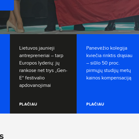
Lietuvos jaunieji
Panevėžio kolegija
antrepreneriai – tarp
kviečia rinktis drąsiau
Europos lyderių: jų
– siūlo 50 proc.
rankose net trys „Gen-
pirmųjų studijų metų
E“ festivalio
kainos kompensaciją
apdovanojimai
PLAČIAU
PLAČIAU
s