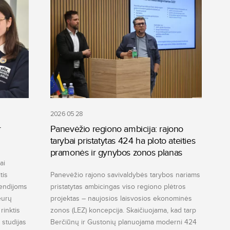
2026 05 28
r
Panevėžio regiono ambicija: rajono
tarybai pristatytas 424 ha ploto ateities
pramonės ir gynybos zonos planas
ai
tis
Panevėžio rajono savivaldybės tarybos nariams
endijoms
pristatytas ambicingas viso regiono plėtros
eurų
projektas – naujosios laisvosios ekonominės
rinktis
zonos (LEZ) koncepcija. Skaičiuojama, kad tarp
 studijas
Berčiūnų ir Gustonių planuojama moderni 424