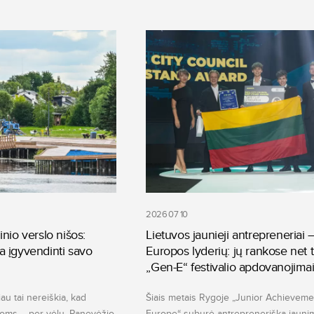
2026 07 10
inio verslo nišos:
Lietuvos jaunieji antrepreneriai –
a įgyvendinti savo
Europos lyderių: jų rankose net t
„Gen-E“ festivalio apdovanojima
au tai nereiškia, kad
Šiais metais Rygoje „Junior Achieveme
joms – per vėlu. Panevėžio
Europe“ suburė antreprenerišką jaunim