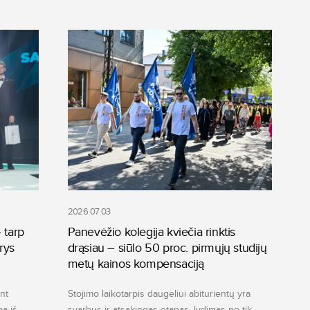
2026 07 03
 tarp
Panevėžio kolegija kviečia rinktis
rys
drąsiau – siūlo 50 proc. pirmųjų studijų
i
metų kainos kompensaciją
nt
Stojimo laikotarpis daugeliui abiturientų yra
ą iš
svarbus ir atsakingas etapas, lydimas ne tik