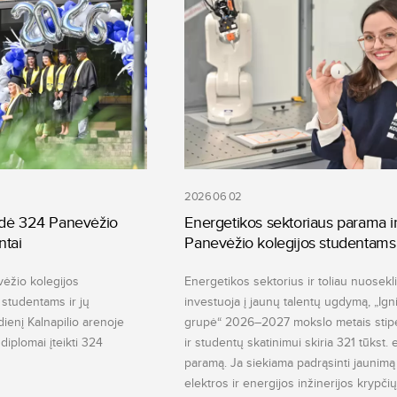
2026 06 02
ldė 324 Panevėžio
Energetikos sektoriaus parama i
ntai
Panevėžio kolegijos studentams
ėžio kolegijos
Energetikos sektorius ir toliau nuosekli
studentams ir jų
investuoja į jaunų talentų ugdymą, „Igni
ienį Kalnapilio arenoje
grupė“ 2026–2027 mokslo metais stip
diplomai įteikti 324
ir studentų skatinimui skiria 321 tūkst. 
paramą. Ja siekiama padrąsinti jaunimą 
elektros ir energijos inžinerijos krypčių