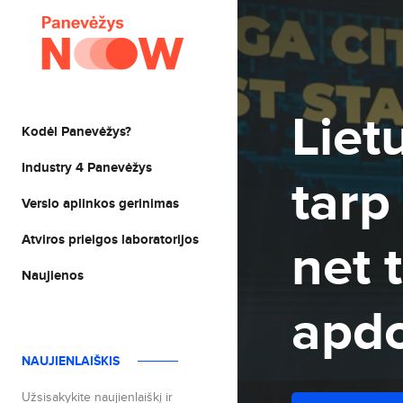
Liet
Kodėl Panevėžys?
 nišos:
Industry 4 Panevėžys
tarp
Verslo aplinkos gerinimas
ti savo
Atviros prieigos laboratorijos
net 
Naujienos
apdo
NAUJIENLAIŠKIS
Užsisakykite naujienlaiškį ir