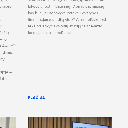
zimiero
lūkesčių, bet ir klausimų. Vienas dažniausių -
kas bus, jei nepavyks patekti į valstybės
ė
finansuojamą studijų vietą? Ar tai reiškia, kad
s:
teks atsisakyti svajonių studijų? Panevėžio
šešių
kolegija sako - nebūtinai.
– jo
p Award“.
rendimas
ity
ą
rijoje –
f the
PLAČIAU