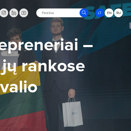
LT
EN
RU
repreneriai –
 jų rankose
valio