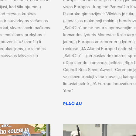
ijasi, kad šiltuoju metų
visos Europos. Jungtinė Panevėžio Ka
 tad miestas kupinas
Paltaroko gimnazijos ir Vilniaus jėzuitų
s ir sutvarkytos viešosios
gimnazijos mokomoji mokinių bendrov
rkai, skverai atviri pačioms
„SafeClip“ pelnė net tris apdovanojimu
ms: mobilioms prekybos ir
komandos lyderis Modestas Raila tarp 
rbtuvėms, užkandžių ir
jaunųjų Europos antreprenerių lyderių 
edukacijoms, turistinėms
rankose „JA Alumni Europe Leadershi
, aktyvaus laisvalaikio
„SafeClip“ – geriausias rinkodaros sp
eXpo stende, komandai įteiktas „Riga C
Council Best Stand Award“. Ceremonij
vainikavo trečioji vieta inovacijų katego
lietuviai pelnė „JA Europe Innovation o
Year“.
PLAČIAU