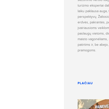
turizmo ekspertai dal
laiku paklausa auga,
perspektyvų. Žaliosio
erdvės, pakrantės, pa
įvairiausioms veiklo
paslaugų vietoms, di
maisto vagonėliams, 
patirtims ir, be abejo
pramogoms.
PLAČIAU