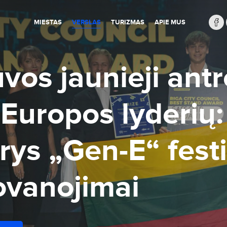
MIESTAS
VERSLAS
TURIZMAS
APIE MUS
uvos jaunieji ant
 Europos lyderių:
trys „Gen-E“ festi
vanojimai