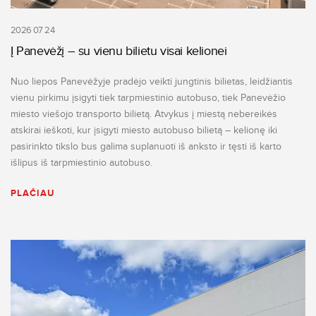
2026 07 24
Į Panevėžį – su vienu bilietu visai kelionei
Nuo liepos Panevėžyje pradėjo veikti jungtinis bilietas, leidžiantis
vienu pirkimu įsigyti tiek tarpmiestinio autobuso, tiek Panevėžio
miesto viešojo transporto bilietą. Atvykus į miestą nebereikės
atskirai ieškoti, kur įsigyti miesto autobuso bilietą – kelionę iki
pasirinkto tikslo bus galima suplanuoti iš anksto ir tęsti iš karto
išlipus iš tarpmiestinio autobuso.
PLAČIAU