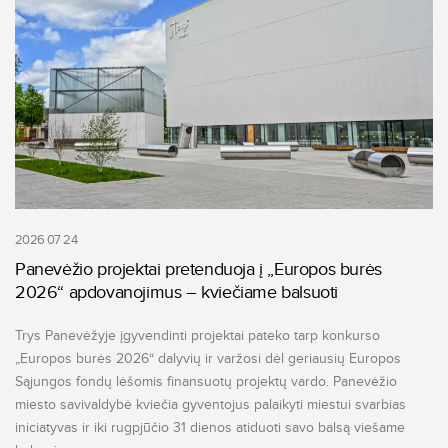
2026 07 24
Panevėžio projektai pretenduoja į „Europos burės
2026“ apdovanojimus – kviečiame balsuoti
Trys Panevėžyje įgyvendinti projektai pateko tarp konkurso
„Europos burės 2026“ dalyvių ir varžosi dėl geriausių Europos
Sąjungos fondų lėšomis finansuotų projektų vardo. Panevėžio
miesto savivaldybė kviečia gyventojus palaikyti miestui svarbias
iniciatyvas ir iki rugpjūčio 31 dienos atiduoti savo balsą viešame