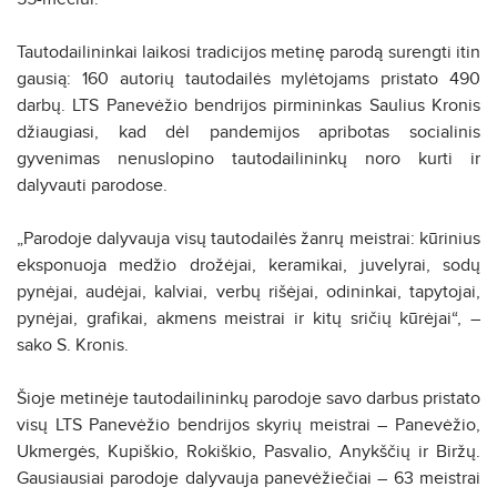
Tautodailininkai laikosi tradicijos metinę parodą surengti itin
gausią: 160 autorių tautodailės mylėtojams pristato 490
darbų. LTS Panevėžio bendrijos pirmininkas Saulius Kronis
džiaugiasi, kad dėl pandemijos apribotas socialinis
gyvenimas nenuslopino tautodailininkų noro kurti ir
dalyvauti parodose.
„Parodoje dalyvauja visų tautodailės žanrų meistrai: kūrinius
eksponuoja medžio drožėjai, keramikai, juvelyrai, sodų
pynėjai, audėjai, kalviai, verbų rišėjai, odininkai, tapytojai,
pynėjai, grafikai, akmens meistrai ir kitų sričių kūrėjai“, –
sako S. Kronis.
Šioje metinėje tautodailininkų parodoje savo darbus pristato
visų LTS Panevėžio bendrijos skyrių meistrai – Panevėžio,
Ukmergės, Kupiškio, Rokiškio, Pasvalio, Anykščių ir Biržų.
Gausiausiai parodoje dalyvauja panevėžiečiai – 63 meistrai