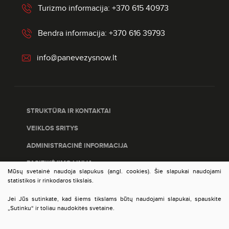
Turizmo informacija: +370 615 40973
Bendra informacija: +370 616 39793
info@panevezysnow.lt
STRUKTŪRA IR KONTAKTAI
VEIKLOS SRITYS
ADMINISTRACINĖ INFORMACIJA
PASITIKĖJIMO LINIJA
Mūsų svetainė naudoja slapukus (angl. cookies). Šie slapukai naudojami
PASLAUGŲ ĮVERTINIMAS
statistikos ir rinkodaros tikslais.
DUOMENŲ APSAUGA
Jei Jūs sutinkate, kad šiems tikslams būtų naudojami slapukai, spauskite
„Sutinku“ ir toliau naudokitės svetaine.