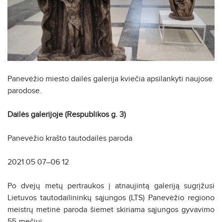
Panevėžio miesto dailės galerija kviečia apsilankyti naujose
parodose.
Dailės galerijoje (Respublikos g. 3)
Panevėžio krašto tautodailės paroda
2021 05 07–06 12
Po dvejų metų pertraukos į atnaujintą galeriją sugrįžusi
Lietuvos tautodailininkų sąjungos (LTS) Panevėžio regiono
meistrų metinė paroda šiemet skiriama sąjungos gyvavimo
55-mečiui.