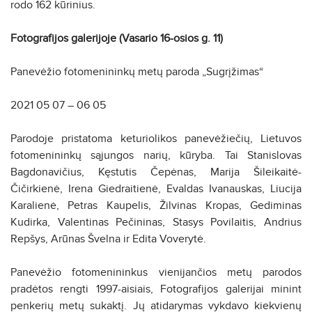
rodo 162 kūrinius.
Fotografijos galerijoje (Vasario 16-osios g. 11)
Panevėžio fotomenininkų metų paroda „Sugrįžimas“
2021 05 07 – 06 05
Parodoje pristatoma keturiolikos panevėžiečių, Lietuvos
fotomenininkų sąjungos narių, kūryba. Tai Stanislovas
Bagdonavičius, Kęstutis Čepėnas, Marija Šileikaitė-
Čičirkienė, Irena Giedraitienė, Evaldas Ivanauskas, Liucija
Karalienė, Petras Kaupelis, Žilvinas Kropas, Gediminas
Kudirka, Valentinas Pečininas, Stasys Povilaitis, Andrius
Repšys, Arūnas Švelna ir Edita Voverytė.
Panevėžio fotomenininkus vienijančios metų parodos
pradėtos rengti 1997-aisiais, Fotografijos galerijai minint
penkerių metų sukaktį. Jų atidarymas vykdavo kiekvienų