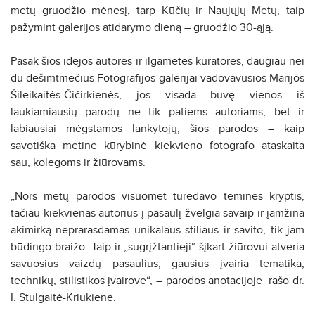
metų gruodžio mėnesį, tarp Kūčių ir Naujųjų Metų, taip
pažymint galerijos atidarymo dieną – gruodžio 30-ąją.
Pasak šios idėjos autorės ir ilgametės kuratorės, daugiau nei
du dešimtmečius Fotografijos galerijai vadovavusios Marijos
Šileikaitės-Čičirkienės, jos visada buvę vienos iš
laukiamiausių parodų ne tik patiems autoriams, bet ir
labiausiai mėgstamos lankytojų, šios parodos – kaip
savotiška metinė kūrybinė kiekvieno fotografo ataskaita
sau, kolegoms ir žiūrovams.
„Nors metų parodos visuomet turėdavo temines kryptis,
tačiau kiekvienas autorius į pasaulį žvelgia savaip ir įamžina
akimirką neprarasdamas unikalaus stiliaus ir savito, tik jam
būdingo braižo. Taip ir „sugrįžtantieji“ šįkart žiūrovui atveria
savuosius vaizdų pasaulius, gausius įvairia tematika,
technikų, stilistikos įvairove“, – parodos anotacijoje rašo dr.
I. Stulgaitė-Kriukienė.