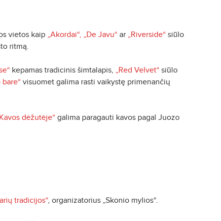
ios vietos kaip
„Akordai“,
„De Javu“
ar
„Riverside“
siūlo
to ritmą.
se“
kepamas tradicinis šimtalapis,
„Red Velvet“
siūlo
 bare“
visuomet galima rasti vaikystę primenančių
Kavos dėžutėje“
galima paragauti kavos pagal Juozo
arių tradicijos“
, organizatorius „Skonio mylios“.