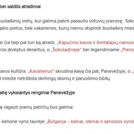
ei saldūs atradimai
iuolaikinių vietų, kur galima patirti pasaulio virtuvių įvairovę. Tok
galio pietus, tiek vakarienes, kurių meniu atspindi šiuolaikinį mies
ia taip pat turi ką atrasti.
„Kapučino kavos ir šimtalapių namuo
ros įkvėptus desertus, o
„Šokoladinėje“
bei legendiniame
„Pieno
avos kultūra.
„Kavalierius“
skrudina kavą čia pat, Panevėžyje, o
„
ad mieste netrūksta skirtingų skonių ir paruošimo būdų.
itę vyksiantys renginiai Panevėžyje
ę ragauti įvairių patirčių bus galima:
– kelionė vyno taurėje
„Bulgarija – kalnai, slėniai ir senosios vynd