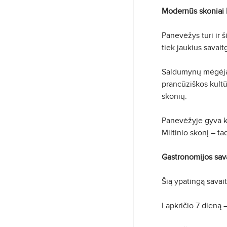
Modernūs skoniai b
Panevėžys turi ir š
tiek jaukius savait
Saldumynų mėgėjai č
prancūziškos kultū
skonių.
Panevėžyje gyva k
Miltinio skonį – t
Gastronomijos sava
Šią ypatingą savait
Lapkričio 7 dieną 