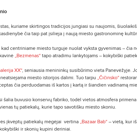
onio
as, kuriame skirtingos tradicijos jungiasi su naujomis, šiuolaikiš
r kasdienybė čia taip pat įsilieja į naują miesto gastronominę kultūr
kad centriniame miesto turguje nuolat vyksta gyvenimas – čia ne 
 kavinė
„Bezmėnas“
tapo atradimu lankytojams – kokybiški patiekal
alerija XX“
, seniausia menininkų susibūrimo vieta Panevėžyje. Jo
 neatsiejama miesto istorijos dalimi. Tuo tarpu
„Čičinsko“
restoran
eceptas čia perduodamas iš kartos į kartą ir šiandien vadinamą m
si šalia buvusio konservų fabriko, todėl vietos atmosfera primena
vienas tų patiekalų, kurie tapo savotišku miesto skoniu.
vės įkvėptų patiekalų mėgėjai vertina
„Bazaar Bab“
– vietą, kur i
okybiški ir skonių kupini deriniai.