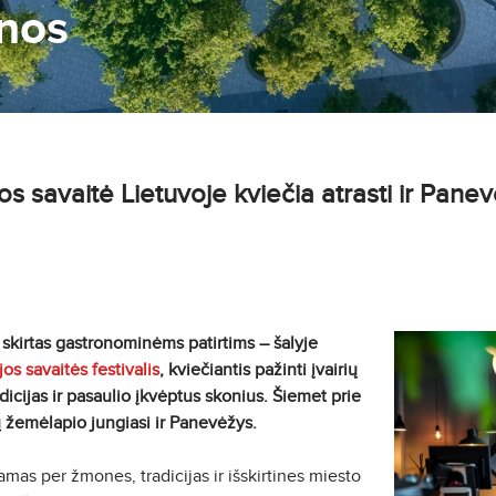
nos
s savaitė Lietuvoje kviečia atrasti ir Panev
e skirtas gastronominėms patirtims – šalyje
os savaitės festivalis
, kviečiantis pažinti įvairių
dicijas ir pasaulio įkvėptus skonius. Šiemet prie
ų žemėlapio jungiasi ir Panevėžys.
mas per žmones, tradicijas ir išskirtines miesto