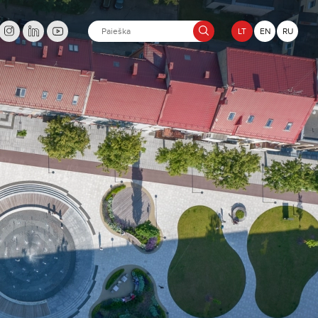
LT
EN
RU