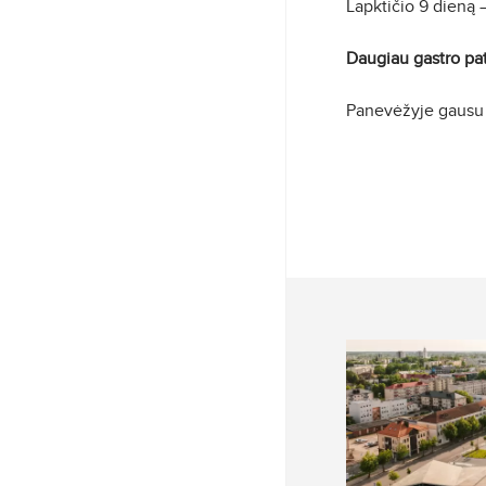
Lapktičio 9 dieną 
Daugiau gastro pat
Panevėžyje gausu ka