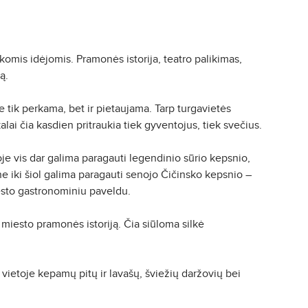
komis idėjomis. Pramonės istorija, teatro palikimas,
ą.
tik perkama, bet ir pietaujama. Tarp turgavietės
ai čia kasdien pritraukia tiek gyventojus, tiek svečius.
je vis dar galima paragauti legendinio sūrio kepsnio,
e iki šiol galima paragauti senojo Čičinsko kepsnio –
iesto gastronominiu paveldu.
 miesto pramonės istoriją. Čia siūloma silkė
š vietoje kepamų pitų ir lavašų, šviežių daržovių bei