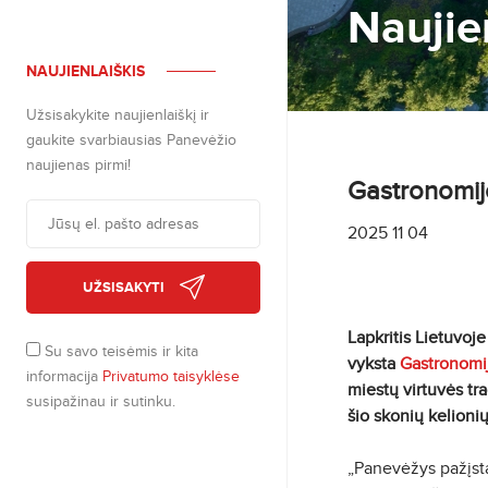
Naujie
NAUJIENLAIŠKIS
Užsisakykite naujienlaiškį ir
gaukite svarbiausias Panevėžio
naujienas pirmi!
Gastronomijo
2025 11 04
UŽSISAKYTI
Lapkritis Lietuvoj
Su savo teisėmis ir kita
vyksta
Gastronomij
informacija
Privatumo taisyklėse
miestų virtuvės tra
susipažinau ir sutinku.
šio skonių kelioni
„Panevėžys pažįsta