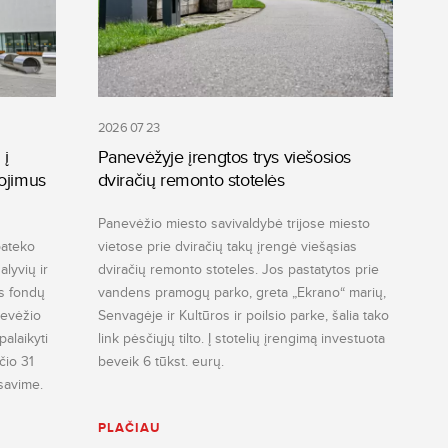
2026 07 23
 į
Panevėžyje įrengtos trys viešosios
ojimus
dviračių remonto stotelės
Panevėžio miesto savivaldybė trijose miesto
pateko
vietose prie dviračių takų įrengė viešąsias
lyvių ir
dviračių remonto stoteles. Jos pastatytos prie
s fondų
vandens pramogų parko, greta „Ekrano“ marių,
nevėžio
Senvagėje ir Kultūros ir poilsio parke, šalia tako
alaikyti
link pėsčiųjų tilto. Į stotelių įrengimą investuota
ūčio 31
beveik 6 tūkst. eurų.
savime.
PLAČIAU