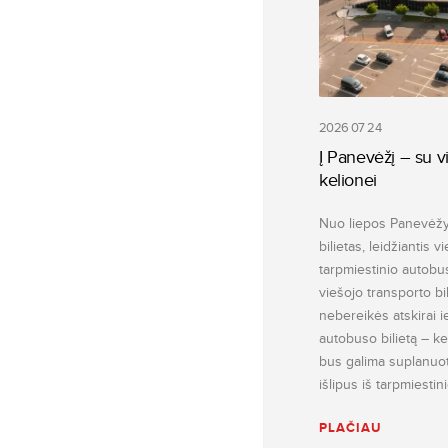
2026 07 24
Į Panevėžį – su vi
kelionei
Nuo liepos Panevėžyj
bilietas, leidžiantis v
tarpmiestinio autobu
viešojo transporto bi
nebereikės atskirai ie
autobuso bilietą – kel
bus galima suplanuoti 
išlipus iš tarpmiesti
PLAČIAU