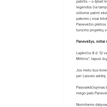
patirtis – o šįkart 
legendos čia tampa
siūlome patirti eksk
pakvies į visai kit
Panevėžio plėtros
turizmo projektų 
Panevėžys, miltai i
Lapkričio 8 d. 12 v
Miltinis“, tapusi 
Jos metu bus kvieč
per Laisvės aikštę
Pasivaikščiojimas 
mėgo pats Panevėž
Norintiems dalyvau