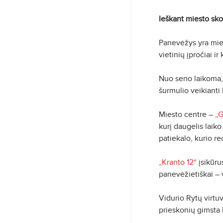
Ieškant miesto sk
Panevėžys yra miest
vietinių įpročiai i
Nuo seno laikoma, 
šurmulio veikianti
Miesto centre –
„G
kurį daugelis laiko
patiekalo, kurio r
„Kranto 12“
įsikūru
panevėžietiškai – 
Vidurio Rytų virtu
prieskonių gimsta k