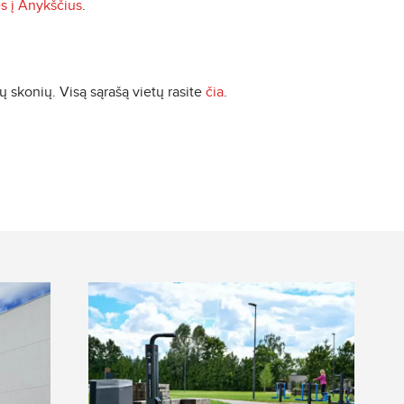
s į Anykščius
.
ų skonių. Visą sąrašą vietų rasite
čia
.