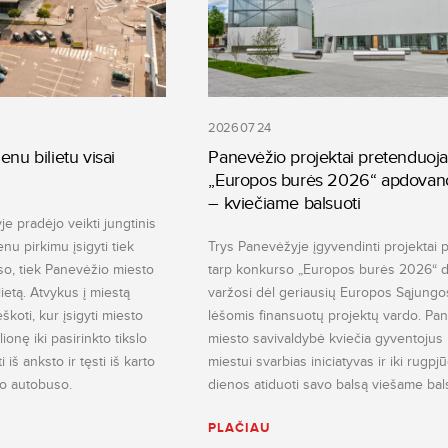
2026 07 24
enu bilietu visai
Panevėžio projektai pretenduoja
„Europos burės 2026“ apdovan
– kviečiame balsuoti
e pradėjo veikti jungtinis
ienu pirkimu įsigyti tiek
Trys Panevėžyje įgyvendinti projektai 
so, tiek Panevėžio miesto
tarp konkurso „Europos burės 2026“ da
lietą. Atvykus į miestą
varžosi dėl geriausių Europos Sąjungo
škoti, kur įsigyti miesto
lėšomis finansuotų projektų vardo. Pa
ionę iki pasirinkto tikslo
miesto savivaldybė kviečia gyventojus p
iš anksto ir tęsti iš karto
miestui svarbias iniciatyvas ir iki rugpj
nio autobuso.
dienos atiduoti savo balsą viešame bal
PLAČIAU