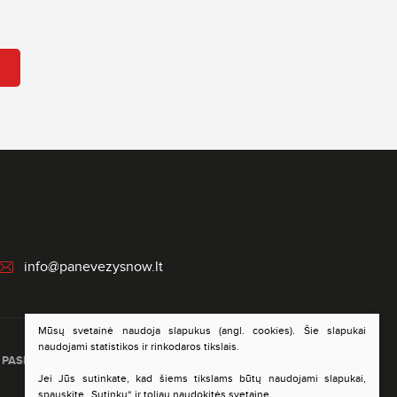
info@panevezysnow.lt
Mūsų svetainė naudoja slapukus (angl. cookies). Šie slapukai
naudojami statistikos ir rinkodaros tikslais.
PASLAUGŲ ĮVERTINIMAS
DUOMENŲ APSAUGA
Jei Jūs sutinkate, kad šiems tikslams būtų naudojami slapukai,
spauskite „Sutinku“ ir toliau naudokitės svetaine.