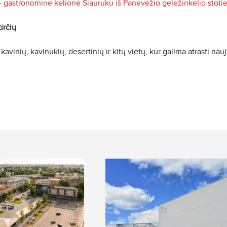
–
gastronominė kelionė Siauruku iš Panevėžio geležinkelio stotie
irčių
vinių, kavinukių, desertinių ir kitų vietų, kur galima atrasti nauj