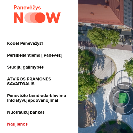
Kodėl Panevėžys?
Persikeliantiems į Panevėžį
Studijų galimybės
ATVIROS PRAMONĖS
SAVAITGALIS
Panevėžio bendradarbiavimo
iniciatyvų apdovanojimai
Nuotraukų bankas
Naujienos