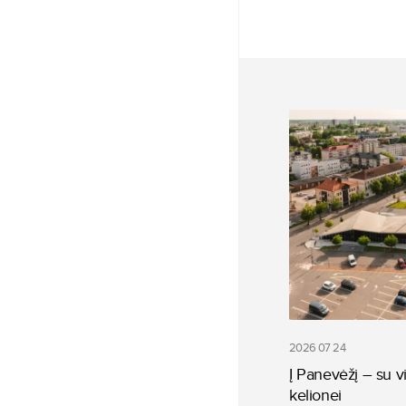
2026 07 24
Į Panevėžį – su vi
kelionei