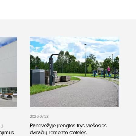
2026 07 23
 į
Panevėžyje įrengtos trys viešosios
ojimus
dviračių remonto stotelės