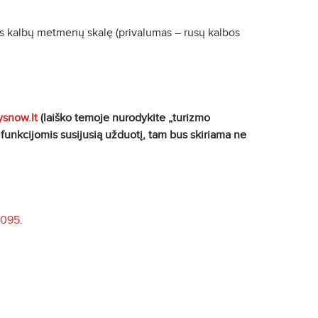
s kalbų metmenų skalę (privalumas – rusų kalbos
snow.lt
(laiško temoje nurodykite „turizmo
 funkcijomis susijusią užduotį, tam bus skiriama ne
4095
.