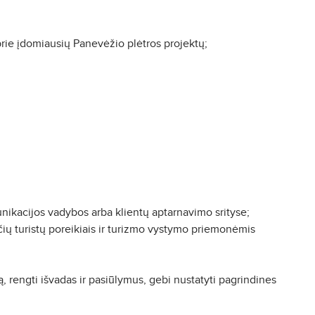
 prie įdomiausių Panevėžio plėtros projektų;
munikacijos vadybos arba klientų aptarnavimo srityse;
čių turistų poreikiais ir turizmo vystymo priemonėmis
ją, rengti išvadas ir pasiūlymus, gebi nustatyti pagrindines