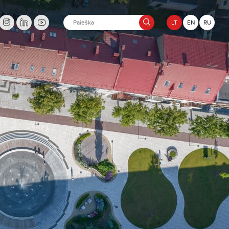
LT
EN
RU