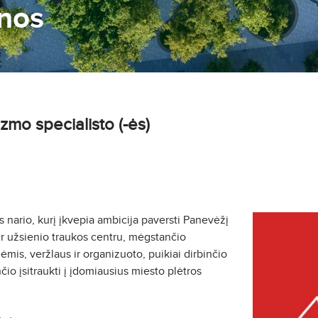
nos
zmo specialisto (-ės)
ario, kurį įkvepia ambicija paversti Panevėžį
 ir užsienio traukos centru, mėgstančio
mis, veržlaus ir organizuoto, puikiai dirbinčio
io įsitraukti į įdomiausius miesto plėtros