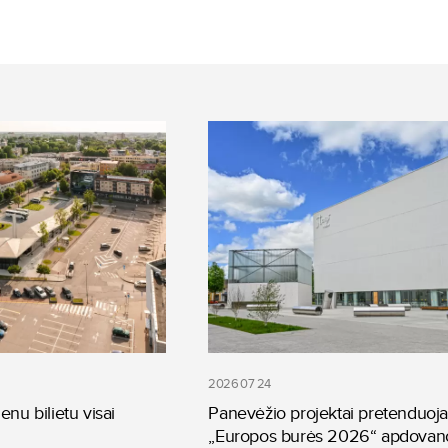
2026 07 24
enu bilietu visai
Panevėžio projektai pretenduoja
„Europos burės 2026“ apdovan