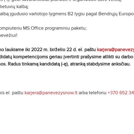
lietuvių kalbą;
albą įgudusio vartotojo lygmens B2 lygiu pagal Bendrųjų Europo
kompiuteriu MS Office programiniu paketu;
nevėžiui!
 laukiame iki 2022 m. birželio 22 d. el. paštu
karjera@panevezy
ndidatų kompetencijoms geriau įvertinti prašysime atlikti su darbo
os. Radus tinkamą kandidatą (-ę), atranką stabdysime anksčiau.
is el. paštu
karjera@panevezysnow.lt
arba telefonu
+370 652 3