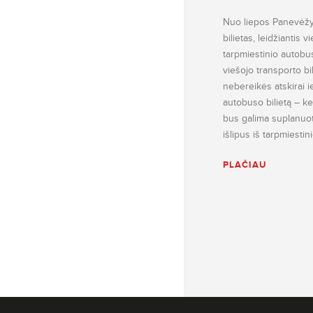
Nuo liepos Panevėžyj
bilietas, leidžiantis v
tarpmiestinio autobu
viešojo transporto bi
nebereikės atskirai ie
autobuso bilietą – kel
bus galima suplanuoti 
išlipus iš tarpmiesti
PLAČIAU