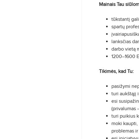
Mainais Tau siūlo
tūkstantį gal
spartų profe
įvairiapusiš
lanksčias da
darbo vietą m
1200–1600 Eu
Tikimės, kad Tu:
pasižymi nep
turi aukštąjį
esi susipaži
(privalumas 
turi puikius
moki kaupti, 
problemas ir 
esi iniciatyv