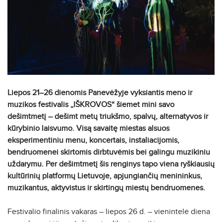
Liepos 21–26 dienomis Panevėžyje vyksiantis meno ir
muzikos festivalis „IŠKROVOS“ šiemet mini savo
dešimtmetį – dešimt metų triukšmo, spalvų, alternatyvos ir
kūrybinio laisvumo. Visą savaitę miestas alsuos
eksperimentiniu menu, koncertais, instaliacijomis,
bendruomenei skirtomis dirbtuvėmis bei galingu muzikiniu
uždarymu. Per dešimtmetį šis renginys tapo viena ryškiausių
kultūrinių platformų Lietuvoje, apjungiančių menininkus,
muzikantus, aktyvistus ir skirtingų miestų bendruomenes.
Festivalio finalinis vakaras – liepos 26 d. – vienintelė diena