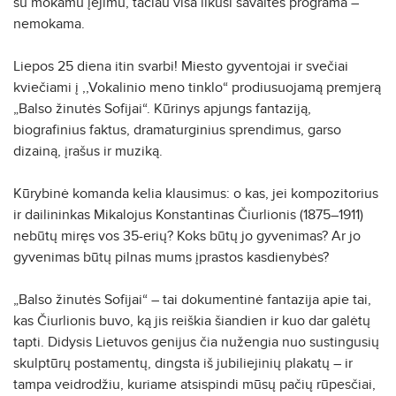
su mokamu įėjimu, tačiau visa likusi savaitės programa –
nemokama.
Liepos 25 diena itin svarbi! Miesto gyventojai ir svečiai
kviečiami į ,,Vokalinio meno tinklo“ prodiusuojamą premjerą
„Balso žinutės Sofijai“. Kūrinys apjungs fantaziją,
biografinius faktus, dramaturginius sprendimus, garso
dizainą, įrašus ir muziką.
Kūrybinė komanda kelia klausimus: o kas, jei kompozitorius
ir dailininkas Mikalojus Konstantinas Čiurlionis (1875–1911)
nebūtų miręs vos 35-erių? Koks būtų jo gyvenimas? Ar jo
gyvenimas būtų pilnas mums įprastos kasdienybės?
„Balso žinutės Sofijai“ – tai dokumentinė fantazija apie tai,
kas Čiurlionis buvo, ką jis reiškia šiandien ir kuo dar galėtų
tapti. Didysis Lietuvos genijus čia nužengia nuo sustingusių
skulptūrų postamentų, dingsta iš jubiliejinių plakatų – ir
tampa veidrodžiu, kuriame atsispindi mūsų pačių rūpesčiai,