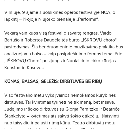
Vilniuje, 9-ajame šiuolaikinės operos festivalyje NOA, o
lapkritį – 11-ojoje Niujorko bienalėje „Performa“.
Vakarą vainikuos visą festivalio savaitę rengtas, Vaido
Bartušo ir Robertos Daugėlaitės burto ,,IŠKROVŲ choro“
pasirodymas. Šia bendruomeninio muzikavimo praktika bus
analizuojama balso – kaip pasipriešinimo formos tema. Prie
,,IŠKROVŲ Choro“ prisijungs ir šiuolaikinio cirko kūrėjas
Konstantin Kosovec.
KŪNAS, BALSAS, GELEŽIS: DIRBTUVĖS BE RIBŲ
Viso festivalio metu vyks įvairios nemokamos kūrybinės
dirbtuvės. Tai kvietimas tyrinėti ne tik meną, bet ir save.
Judėjimo ir šokio dirbtuvės su Glorija Parnitzke ir Beatriče
Štankelyte – kvietimas atsisakyti šokio etikečių, išlaisvinti
nuo taisyklių ir pajusti ritmą kūnu. Teatro dirbtuvių metu,