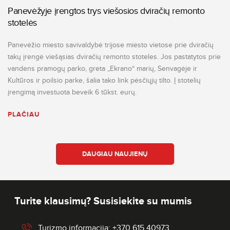
Panevėžyje įrengtos trys viešosios dviračių remonto
stotelės
Panevėžio miesto savivaldybė trijose miesto vietose prie dviračių
takų įrengė viešąsias dviračių remonto stoteles. Jos pastatytos prie
vandens pramogų parko, greta „Ekrano“ marių, Senvagėje ir
Kultūros ir poilsio parke, šalia tako link pėsčiųjų tilto. Į stotelių
įrengimą investuota beveik 6 tūkst. eurų.
PLAČIAU
DAUGIAU NAUJIENŲ
Turite klausimų? Susisiekite su mumis
Turizmo informacija: +370 615 40973