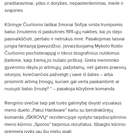
prieštaravimai, ydos ir dorybės, nepasitenkinimas, meilė ir
svajonės.
Kūrinyje Čiurlionio laiškai žmonai Sofijai virsta trumpomis
balso žinutėmis iš paskutinės 1911-ųjų nakties, kai jis išėjo
pasivaikščioti, peršalo ir netrukus mirė. Pasakojimas laisvai
jungia fantaziją (pavyzdžiui, įsivaizduojamą Mykolo Kosto
Čiurlionio psichoterapiją) ir tikrus biografinius nutikimus
(tarkime, kaip žiemą jis nušalo pirštus). Greta menininko
gyvenimo iškyla jo artimųjų, pažįstamų, net gatvės praeivių
istorijos, kviečiančios pažvelgti į save iš šalies – arba
prisiminti artimą žmogų, kuriam gal verta paskambinti ar
nusiųsti balso žinutę? “ – pasakoja kūrybinė komanda.
Renginio svečiai taip pat turės galimybę išvysti vizualaus
meno dueto „Pakui Hardware“ kartu su bendrakūrėjų
komanda „IŠKROVŲ“ rezidencijoje vystyto tarpdisciplininio
meno kūrinio „Sporos“ tarpinius rezultatus. Išbaigto kūrinio
premjera įvyks jau šių metų spalį