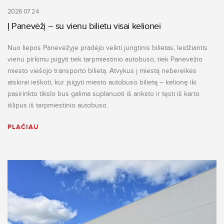
2026 07 24
Į Panevėžį – su vienu bilietu visai kelionei
Nuo liepos Panevėžyje pradėjo veikti jungtinis bilietas, leidžiantis
vienu pirkimu įsigyti tiek tarpmiestinio autobuso, tiek Panevėžio
miesto viešojo transporto bilietą. Atvykus į miestą nebereikės
atskirai ieškoti, kur įsigyti miesto autobuso bilietą – kelionę iki
pasirinkto tikslo bus galima suplanuoti iš anksto ir tęsti iš karto
išlipus iš tarpmiestinio autobuso.
PLAČIAU