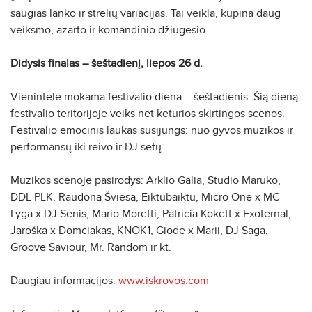
saugias lanko ir strėlių variacijas. Tai veikla, kupina daug
veiksmo, azarto ir komandinio džiugesio.
Didysis finalas – šeštadienį, liepos 26 d.
Vienintelė mokama festivalio diena – šeštadienis. Šią dieną
festivalio teritorijoje veiks net keturios skirtingos scenos.
Festivalio emocinis laukas susijungs: nuo gyvos muzikos ir
performansų iki reivo ir DJ setų.
Muzikos scenoje pasirodys: Arklio Galia, Studio Maruko,
DDL PLK, Raudona Šviesa, Eiktubaiktu, Micro One x MC
Lyga x DJ Senis, Mario Moretti, Patricia Kokett x Exoternal,
Jaroška x Domciakas, KNOK1, Giode x Marii, DJ Saga,
Groove Saviour, Mr. Random ir kt.
Daugiau informacijos:
www.iskrovos.com