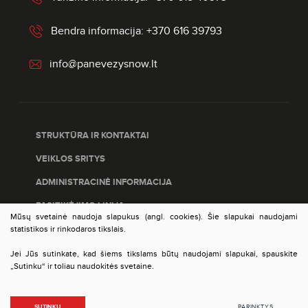
Bendra informacija: +370 616 39793
info@panevezysnow.lt
STRUKTŪRA IR KONTAKTAI
VEIKLOS SRITYS
ADMINISTRACINĖ INFORMACIJA
PASITIKĖJIMO LINIJA
Mūsų svetainė naudoja slapukus (angl. cookies). Šie slapukai naudojami
PASLAUGŲ ĮVERTINIMAS
statistikos ir rinkodaros tikslais.
DUOMENŲ APSAUGA
Jei Jūs sutinkate, kad šiems tikslams būtų naudojami slapukai, spauskite
„Sutinku“ ir toliau naudokitės svetaine.
© 2023 VšĮ Panevėžio plėtros agentūra. Visos teisės
SUTINKU
PARINKTYS