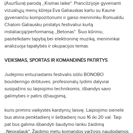
(AsurSura) parodą ,,Kismas laike“. Prancūzijoje gyvenanti
vizualiųjų menų kūrėja Eva Galiauskas kartu su Kaune
gyvenančiu kompozitoriumi ir garso menininku Romualdu
Chaloin Galiausku pristatys festivaliui kurtą
instaliaciją/performansą ,,Betonas“. Šiuo kūriniu,
pasitelkdami tapybą bei elektroninę muziką, menininkai
analizuoja tapatybės ir okupacijos temas.
VEIKSMAS, SPORTAS IR KOMANDINĖS PATIRTYS
Judėjimo entuziastams festivalis siūlo BONOBO
boulderingo dirbtuves: profesionalų lydimi dalyviai
susipažins su laipiojimo technikomis, išbandys savo
galimybes ir patirs džiaugsmą,
kuris primins vaikystės karstynių laisvę. Laipiojimo sienelė
bus atvira penktadienį ir šeštadienį nuo 16 iki 20 val. Taip
pat bus galima išbandyti šaudymo lanku žaidimą
„Neprašauk“. Žaidimo metu komandos varžysis naudodamos