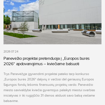
2026 07 24
Panevėžio projektai pretenduoja į „Europos burės
2026“ apdovanojimus – kviečiame balsuoti
Trys Panevėžyje įgyvendinti projektai pateko tarp konkurso
„Europos burės 2026“ dalyvių ir varžosi dėl geriausių Europos
Sąjungos fondų lėšomis finansuotų projektų vardo. Panevėžio
miesto savivaldybė kviečia gyventojus palaikyti miestui svarbias
iniciatyvas ir iki rugpjūčio 31 dienos atiduoti savo balsą viešame
balsavime.