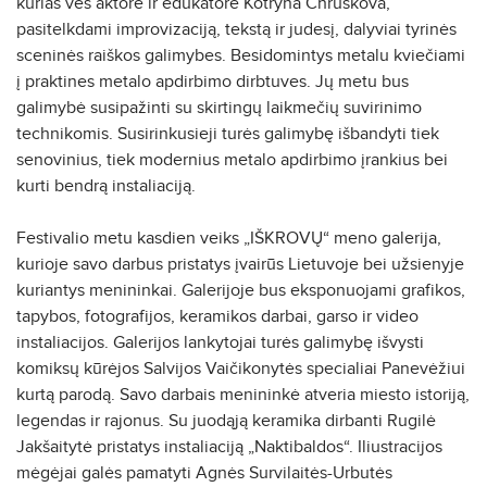
kurias ves aktorė ir edukatorė Kotryna Chruškova,
pasitelkdami improvizaciją, tekstą ir judesį, dalyviai tyrinės
sceninės raiškos galimybes. Besidomintys metalu kviečiami
į praktines metalo apdirbimo dirbtuves. Jų metu bus
galimybė susipažinti su skirtingų laikmečių suvirinimo
technikomis. Susirinkusieji turės galimybę išbandyti tiek
senovinius, tiek modernius metalo apdirbimo įrankius bei
kurti bendrą instaliaciją.
Festivalio metu kasdien veiks „IŠKROVŲ“ meno galerija,
kurioje savo darbus pristatys įvairūs Lietuvoje bei užsienyje
kuriantys menininkai. Galerijoje bus eksponuojami grafikos,
tapybos, fotografijos, keramikos darbai, garso ir video
instaliacijos. Galerijos lankytojai turės galimybę išvysti
komiksų kūrėjos Salvijos Vaičikonytės specialiai Panevėžiui
kurtą parodą. Savo darbais menininkė atveria miesto istoriją,
legendas ir rajonus. Su juodąją keramika dirbanti Rugilė
Jakšaitytė pristatys instaliaciją „Naktibaldos“. Iliustracijos
mėgėjai galės pamatyti Agnės Survilaitės-Urbutės