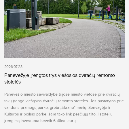
2026 07 23
Panevėžyje įrengtos trys viešosios dviračių remonto
stotelės
Panevėžio miesto savivaldybė trijose miesto vietose prie dviračių
takų įrengė viešąsias dviračių remonto stoteles. Jos pastatytos prie
vandens pramogų parko, greta „Ekrano“ marių, Senvagėje ir
Kultūros ir poilsio parke, šalia tako link pėsčiųjų tilto. Į stotelių
įrengimą investuota beveik 6 tūkst. eurų.