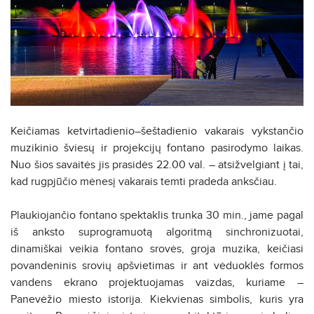
Keičiamas ketvirtadienio–šeštadienio vakarais vykstančio
muzikinio šviesų ir projekcijų fontano pasirodymo laikas.
Nuo šios savaitės jis prasidės 22.00 val. – atsižvelgiant į tai,
kad rugpjūčio mėnesį vakarais temti pradeda anksčiau.
Plaukiojančio fontano spektaklis trunka 30 min., jame pagal
iš anksto suprogramuotą algoritmą sinchronizuotai,
dinamiškai veikia fontano srovės, groja muzika, keičiasi
povandeninis srovių apšvietimas ir ant vėduoklės formos
vandens ekrano projektuojamas vaizdas, kuriame –
Panevėžio miesto istorija. Kiekvienas simbolis, kuris yra