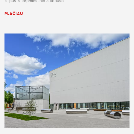
išlipus iš tarpmiestinio autobuso.
PLAČIAU