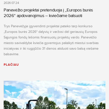
2026 07 24
Panevėžio projektai pretenduoja į „Europos burės
2026“ apdovanojimus – kviečiame balsuoti
Trys Panevėžyje įgyvendinti projektai pateko tarp konkurso
„Europos burės 2026“ dalyvių ir varžosi dėl geriausių Europos
Sąjungos fondų lėšomis finansuotų projektų vardo. Panevėžio
miesto savivaldybė kviečia gyventojus palaikyti miestui svarbias
iniciatyvas ir iki rugpjūčio 31 dienos atiduoti savo balsą viešame
balsavime.
PLAČIAU