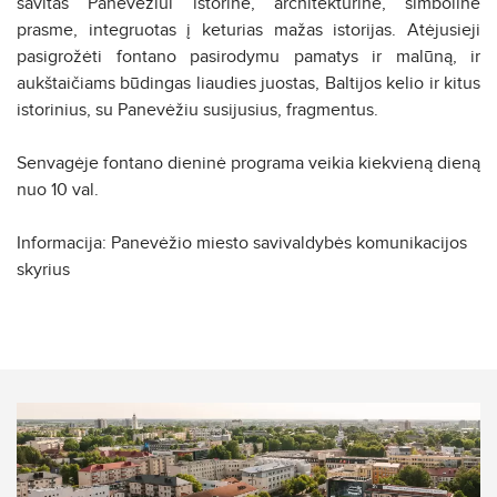
savitas Panevėžiui istorine, architektūrine, simboline
prasme, integruotas į keturias mažas istorijas. Atėjusieji
pasigrožėti fontano pasirodymu pamatys ir malūną, ir
aukštaičiams būdingas liaudies juostas, Baltijos kelio ir kitus
istorinius, su Panevėžiu susijusius, fragmentus.
Senvagėje fontano dieninė programa veikia kiekvieną dieną
nuo 10 val.
Informacija: Panevėžio miesto savivaldybės komunikacijos
skyrius