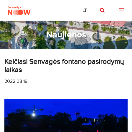
Naujienos
Keičiasi Senvagės fontano pasirodymų
laikas
2022 08 19