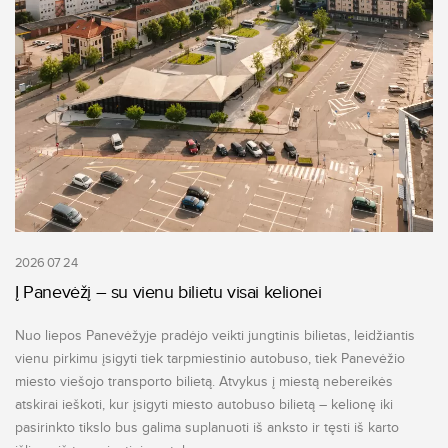
2026 07 24
Į Panevėžį – su vienu bilietu visai kelionei
Nuo liepos Panevėžyje pradėjo veikti jungtinis bilietas, leidžiantis
vienu pirkimu įsigyti tiek tarpmiestinio autobuso, tiek Panevėžio
miesto viešojo transporto bilietą. Atvykus į miestą nebereikės
atskirai ieškoti, kur įsigyti miesto autobuso bilietą – kelionę iki
pasirinkto tikslo bus galima suplanuoti iš anksto ir tęsti iš karto