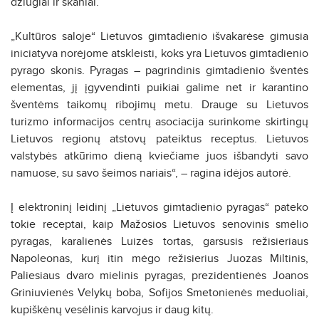
džiugiai ir skaniai.
„Kultūros saloje“ Lietuvos gimtadienio išvakarėse gimusia
iniciatyva norėjome atskleisti, koks yra Lietuvos gimtadienio
pyrago skonis. Pyragas – pagrindinis gimtadienio šventės
elementas, jį įgyvendinti puikiai galime net ir karantino
šventėms taikomų ribojimų metu. Drauge su Lietuvos
turizmo informacijos centrų asociacija surinkome skirtingų
Lietuvos regionų atstovų pateiktus receptus. Lietuvos
valstybės atkūrimo dieną kviečiame juos išbandyti savo
namuose, su savo šeimos nariais“, – ragina idėjos autorė.
Į elektroninį leidinį „Lietuvos gimtadienio pyragas“ pateko
tokie receptai, kaip Mažosios Lietuvos senovinis smėlio
pyragas, karalienės Luizės tortas, garsusis režisieriaus
Napoleonas, kurį itin mėgo režisierius Juozas Miltinis,
Paliesiaus dvaro mielinis pyragas, prezidentienės Joanos
Griniuvienės Velykų boba, Sofijos Smetonienės meduoliai,
kupiškėnų vesėlinis karvojus ir daug kitų.