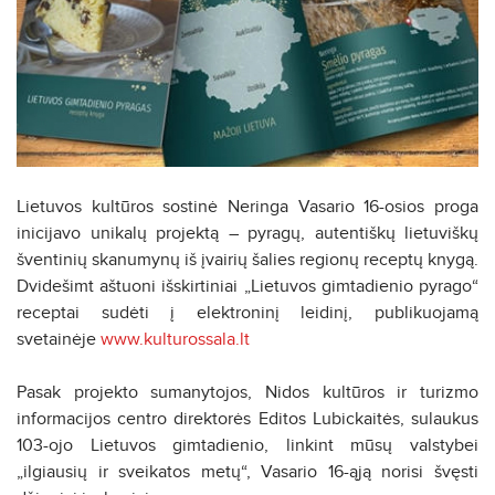
Lietuvos kultūros sostinė Neringa Vasario 16-osios proga
inicijavo unikalų projektą – pyragų, autentiškų lietuviškų
šventinių skanumynų iš įvairių šalies regionų receptų knygą.
Dvidešimt aštuoni išskirtiniai „Lietuvos gimtadienio pyrago“
receptai sudėti į elektroninį leidinį, publikuojamą
svetainėje
www.kulturossala.lt
Pasak projekto sumanytojos, Nidos kultūros ir turizmo
informacijos centro direktorės Editos Lubickaitės, sulaukus
103-ojo Lietuvos gimtadienio, linkint mūsų valstybei
„ilgiausių ir sveikatos metų“, Vasario 16-ąją norisi švęsti