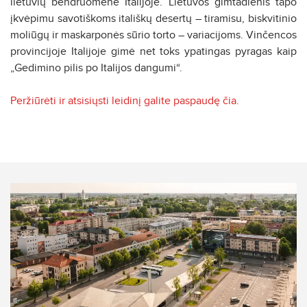
lietuvių bendruomenė Italijoje. Lietuvos gimtadienis tapo
įkvėpimu savotiškoms itališkų desertų – tiramisu, biskvitinio
moliūgų ir maskarponės sūrio torto – variacijoms. Vinčencos
provincijoje Italijoje gimė net toks ypatingas pyragas kaip
„Gedimino pilis po Italijos dangumi“.
Peržiūrėti ir atsisiųsti leidinį galite paspaudę čia.