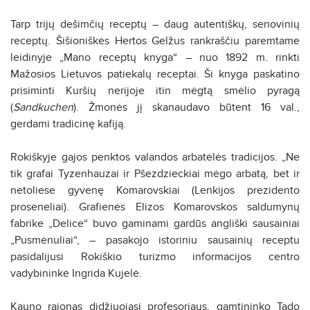
Tarp trijų dešimčių receptų – daug autentiškų, senovinių
receptų. Šišioniškės Hertos Gelžus rankraščiu paremtame
leidinyje „Mano receptų knyga“ – nuo 1892 m. rinkti
Mažosios Lietuvos patiekalų receptai. Ši knyga paskatino
prisiminti Kuršių nerijoje itin mėgtą smėlio pyragą
(
Sandkuchen
). Žmonės jį skanaudavo būtent 16 val.,
gerdami tradicinę kafiją.
Rokiškyje gajos penktos valandos arbatėlės tradicijos. „Ne
tik grafai Tyzenhauzai ir Pšezdzieckiai mėgo arbatą, bet ir
netoliese gyvenę Komarovskiai (Lenkijos prezidento
proseneliai). Grafienės Elizos Komarovskos saldumynų
fabrike „Delice“ buvo gaminami gardūs angliški sausainiai
„Pusmėnuliai“, – pasakojo istoriniu sausainių receptu
pasidalijusi Rokiškio turizmo informacijos centro
vadybininkė Ingrida Kujelė.
Kauno rajonas didžiuojasi profesoriaus, gamtininko Tado