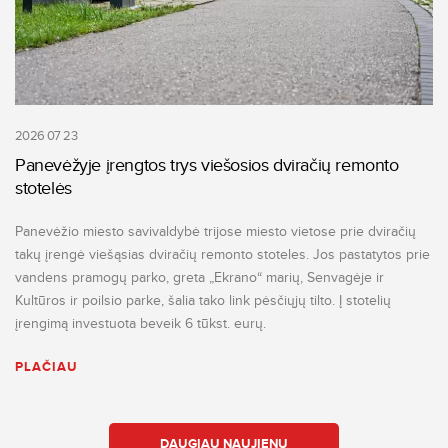
2026 07 23
Panevėžyje įrengtos trys viešosios dviračių remonto
stotelės
Panevėžio miesto savivaldybė trijose miesto vietose prie dviračių
takų įrengė viešąsias dviračių remonto stoteles. Jos pastatytos prie
vandens pramogų parko, greta „Ekrano“ marių, Senvagėje ir
Kultūros ir poilsio parke, šalia tako link pėsčiųjų tilto. Į stotelių
įrengimą investuota beveik 6 tūkst. eurų.
PLAČIAU
DAUGIAU NAUJIENŲ