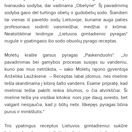
Ivanausko sodyba, dar vadinama „Obelyne“. Šį pavadinimą
sodyba gavo dėl turtingo obelų ir gudobelių sodo. Šiandien
tai vienas iš paveldo sodų Lietuvoje, kuriame auga paties
profesoriaus sodinti vaismedžiai, medžiai ir krūmai.
Neatsitiktinai leidinyje „Lietuvos gimtadienio pyragas“
nugulė ir ypatingasis šio sodo obuolių pyrago receptas.
Molėtų krašte garsus pyragas „Paskenduolis“. „Jo
pavadinimas bei gamybos procesas susijęs su vandeniu,
kurio pas mus netrūksta, – sako Molėtų rajono gyventoja
Anželika Laužikienė. – Receptas labai įdomus, nes mielinė
tešla skandinama į kibirą šalto vandens. Esame pripratę, kad
mieliniai tešlai pakilti reikia šilumos, o čia atvirkščiai. Ši
mielinė tešla yra visiškai kitokia: nors joje daug sviesto, bet
valgant nesijaučia, kad ji būtų riebi. Iškepęs pyragas būna
purus ir minkštutis.“
Tris ypatingus receptus Lietuvos gimtadieniui sukūrė