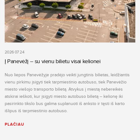
2026 07 24
Į Panevėžį – su vienu bilietu visai kelionei
Nuo liepos Panevėžyje pradėjo veikti jungtinis bilietas, leidžiantis
vienu pirkimu įsigyti tiek tarpmiestinio autobuso, tiek Panevėžio
miesto viešojo transporto bilietą. Atvykus į miestą nebereikės
atskirai ieškoti, kur įsigyti miesto autobuso bilietą – kelionę iki
pasirinkto tikslo bus galima suplanuoti iš anksto ir tęsti iš karto
išlipus iš tarpmiestinio autobuso.
PLAČIAU