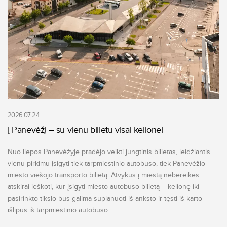
2026 07 24
Į Panevėžį – su vienu bilietu visai kelionei
Nuo liepos Panevėžyje pradėjo veikti jungtinis bilietas, leidžiantis
vienu pirkimu įsigyti tiek tarpmiestinio autobuso, tiek Panevėžio
miesto viešojo transporto bilietą. Atvykus į miestą nebereikės
atskirai ieškoti, kur įsigyti miesto autobuso bilietą – kelionę iki
pasirinkto tikslo bus galima suplanuoti iš anksto ir tęsti iš karto
išlipus iš tarpmiestinio autobuso.