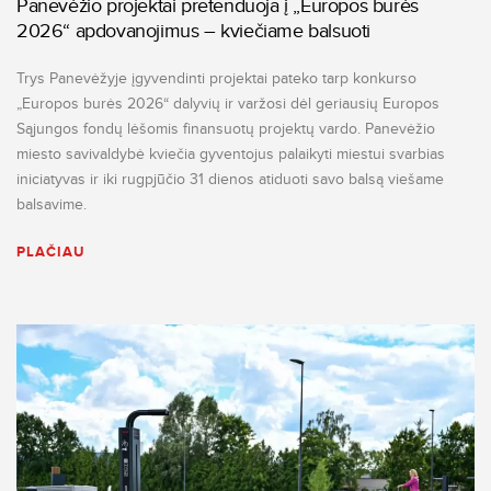
Panevėžio projektai pretenduoja į „Europos burės
2026“ apdovanojimus – kviečiame balsuoti
Trys Panevėžyje įgyvendinti projektai pateko tarp konkurso
„Europos burės 2026“ dalyvių ir varžosi dėl geriausių Europos
Sąjungos fondų lėšomis finansuotų projektų vardo. Panevėžio
miesto savivaldybė kviečia gyventojus palaikyti miestui svarbias
iniciatyvas ir iki rugpjūčio 31 dienos atiduoti savo balsą viešame
balsavime.
PLAČIAU