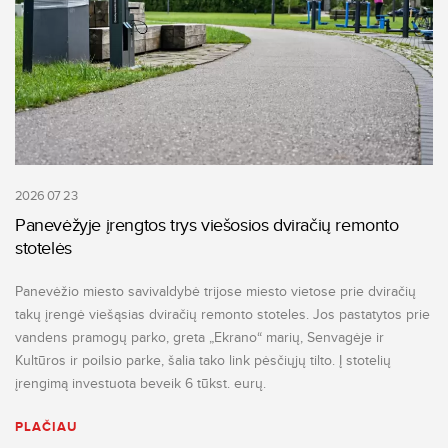
2026 07 23
Panevėžyje įrengtos trys viešosios dviračių remonto
stotelės
Panevėžio miesto savivaldybė trijose miesto vietose prie dviračių
takų įrengė viešąsias dviračių remonto stoteles. Jos pastatytos prie
vandens pramogų parko, greta „Ekrano“ marių, Senvagėje ir
Kultūros ir poilsio parke, šalia tako link pėsčiųjų tilto. Į stotelių
įrengimą investuota beveik 6 tūkst. eurų.
PLAČIAU