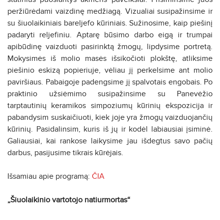
peržiūrėdami vaizdinę medžiagą. Vizualiai susipažinsime ir
su šiuolaikiniais bareljefo kūriniais. Sužinosime, kaip piešinį
padaryti reljefiniu. Aptarę būsimo darbo eigą ir trumpai
apibūdinę vaizduoti pasirinktą žmogų, lipdysime portretą.
Mokysimės iš molio masės išsikočioti plokštę, atliksime
piešinio eskizą popieriuje, vėliau jį perkelsime ant molio
paviršiaus. Pabaigoje padengsime jį spalvotais engobais. Po
praktinio užsiėmimo susipažinsime su Panevėžio
tarptautinių keramikos simpoziumų kūrinių ekspozicija ir
pabandysim suskaičiuoti, kiek joje yra žmogų vaizduojančių
kūrinių. Pasidalinsim, kuris iš jų ir kodėl labiausiai įsiminė.
Galiausiai, kai rankose laikysime jau išdegtus savo pačių
darbus, pasijusime tikrais kūrėjais.
Išsamiau apie programą:
ČIA
„Šiuolaikinio vartotojo natiurmortas“