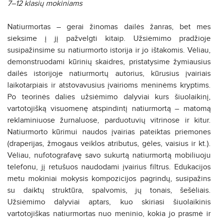
7–12 klasių mokiniams
Natiurmortas – gerai žinomas dailės žanras, bet mes
sieksime į jį pažvelgti kitaip. Užsiėmimo pradžioje
susipažinsime su natiurmorto istorija ir jo ištakomis. Vėliau,
demonstruodami kūrinių skaidres, pristatysime žymiausius
dailės istorijoje natiurmortų autorius, kūrusius įvairiais
laikotarpiais ir atstovavusius įvairioms meninėms kryptims.
Po teorinės dalies užsiėmimo dalyviai kurs šiuolaikinį,
vartotojišką visuomenę atspindintį natiurmortą – matomą
reklaminiuose žurnaluose, parduotuvių vitrinose ir kitur.
Natiurmorto kūrimui naudos įvairias pateiktas priemones
(draperijas, žmogaus veiklos atributus, gėles, vaisius ir kt.).
Vėliau, nufotografavę savo sukurtą natiurmortą mobiliuoju
telefonu, jį retušuos naudodami įvairius filtrus. Edukacijos
metu mokiniai mokysis kompozicijos pagrindų, susipažins
su daiktų struktūra, spalvomis, jų tonais, šešėliais.
Užsiėmimo dalyviai aptars, kuo skiriasi šiuolaikinis
vartotojiškas natiurmortas nuo meninio, kokia jo prasmė ir