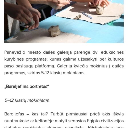
Panevėžio miesto dailės galerija parengė dvi edukacines
kūrybines programas, kurias galima užsisakyti per kultūros
paso paslaugų platformą. Galerija kviečia mokinius į dailės
programas, skirtas 5-12 klasių mokiniams.
„Bareljefinis portretas“
5–12 klasių mokiniams
Bareljefas – kas tai? Turbūt pirmiausiai prieš akis iškyla
nuotraukose ar kelionėje matyti senosios Egipto civilizacijos
statinius puošiantys akmens paveikslai. Prisiminsime juos