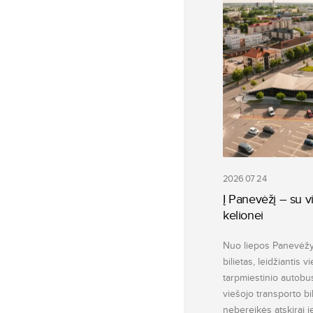
2026 07 24
Į Panevėžį – su vi
kelionei
Nuo liepos Panevėžyj
bilietas, leidžiantis v
tarpmiestinio autobu
viešojo transporto bi
nebereikės atskirai ie