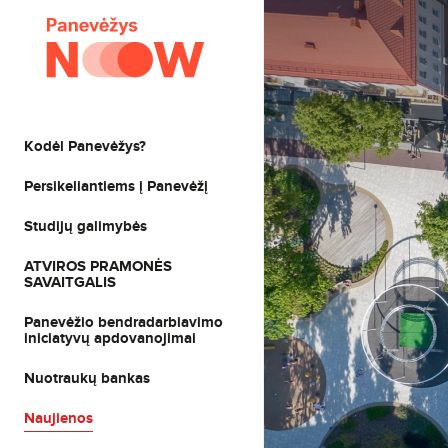
Kodėl Panevėžys?
Persikeliantiems į Panevėžį
Studijų galimybės
ATVIROS PRAMONĖS
SAVAITGALIS
Panevėžio bendradarbiavimo
iniciatyvų apdovanojimai
Nuotraukų bankas
Naujienos