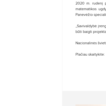
2020 m. rudenį pl
matematikos ugdymo
Panevėžio speciali
„Savivaldybė įreng
būti baigti projek
Nacionalinės švie
Plačiau skaitykite: