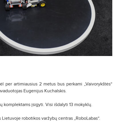
odėl per artimiausius 2 metus bus perkami „Vaivorykštės“
pavaduotojas Eugenijus Kuchalskis.
ų komplektams įsigyti. Visi išdalyti 13 mokyklų.
ias Lietuvoje robotikos varžybų centras „RoboLabas“.