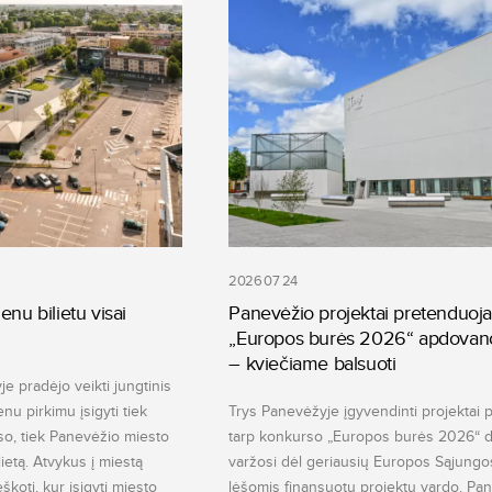
2026 07 24
enu bilietu visai
Panevėžio projektai pretenduoja
„Europos burės 2026“ apdovan
– kviečiame balsuoti
e pradėjo veikti jungtinis
ienu pirkimu įsigyti tiek
Trys Panevėžyje įgyvendinti projektai 
so, tiek Panevėžio miesto
tarp konkurso „Europos burės 2026“ da
lietą. Atvykus į miestą
varžosi dėl geriausių Europos Sąjungo
škoti, kur įsigyti miesto
lėšomis finansuotų projektų vardo. Pa