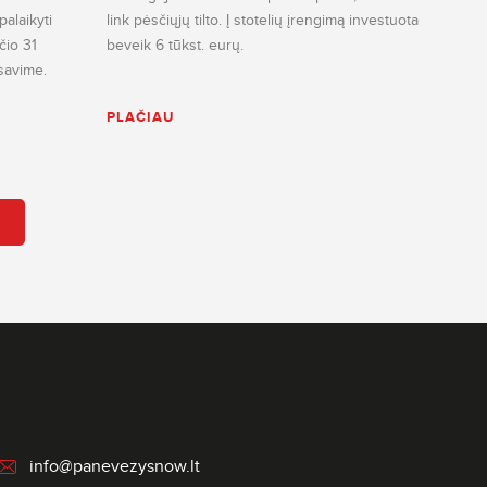
alaikyti
link pėsčiųjų tilto. Į stotelių įrengimą investuota
ūčio 31
beveik 6 tūkst. eurų.
savime.
PLAČIAU
info@panevezysnow.lt