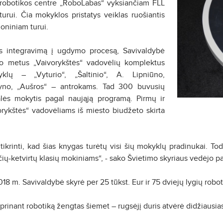
 robotikos centre „RoboLabas“ vyksiančiam FLL
urui. Čia mokyklos pristatys veiklas ruošiantis
ioniniam turui.
s integravimą į ugdymo procesą, Savivaldybė
lo metus „Vaivorykštės“ vadovėlių komplektus
lų – „Vyturio“, „Šaltinio“, A. Lipniūno,
žyno, „Aušros“ – antrokams. Tad 300 buvusių
lės mokytis pagal naująją programą. Pirmų ir
orykštės“ vadovėliams iš miesto biudžeto skirta
ikrinti, kad šias knygas turėtų visi šių mokyklų pradinukai. T
čių-ketvirtų klasių mokiniams“, - sako Švietimo skyriaus vedėjo 
8 m. Savivaldybė skyrė per 25 tūkst. Eur ir 75 dviejų lygių robot
tiprinant robotiką žengtas šiemet – rugsėjį duris atvėrė didžiaus