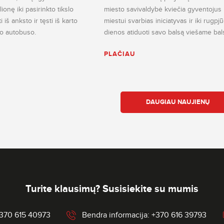
ionę iki pasirinkto tikslo
miesto savivaldybė kviečia gyventojus p
iš anksto ir tęsti iš karto
miestui svarbias iniciatyvas ir iki rugpj
nio autobuso.
dienos atiduoti savo balsą viešame bal
PLAČIAU
DAUGIAU NAUJIENŲ
Turite klausimų? Susisiekite su mumis
+370 615 40973
Bendra informacija: +370 616 39793