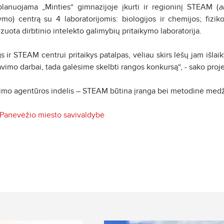
anuojama „Minties“ gimnazijoje įkurti ir regioninį STEAM (
a
) centrą su 4 laboratorijomis: biologijos ir chemijos; fizikos
zuota dirbtinio intelekto galimybių pritaikymo laboratorija.
s ir STEAM centrui pritaikys patalpas, vėliau skirs lėšų jam išlai
tavimo darbai, tada galėsime skelbti rangos konkursą“, - sako pro
timo agentūros indėlis – STEAM būtina įranga bei metodinė medž
Panevėžio miesto savivaldybė