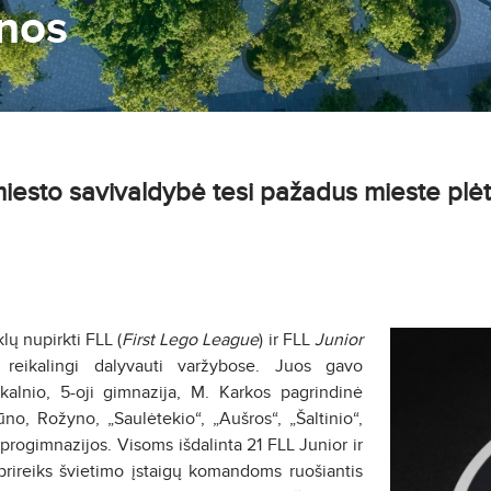
nos
esto savivaldybė tesi pažadus mieste plėt
lų nupirkti FLL (
First Lego League
) ir FLL
Junior
 reikalingi dalyvauti varžybose. Juos gavo
kalnio, 5-oji gimnazija, M. Karkos pagrindinė
no, Rožyno, „Saulėtekio“, „Aušros“, „Šaltinio“,
“ progimnazijos. Visoms išdalinta 21 FLL Junior ir
prireiks švietimo įstaigų komandoms ruošiantis