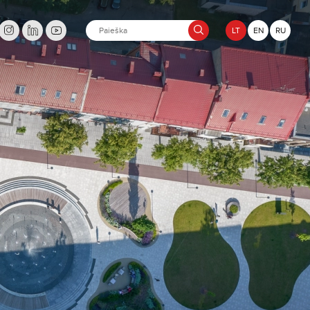
LT
EN
RU