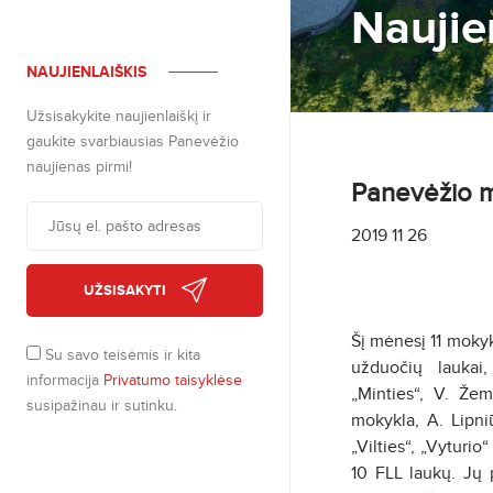
Naujie
NAUJIENLAIŠKIS
Užsisakykite naujienlaiškį ir
gaukite svarbiausias Panevėžio
naujienas pirmi!
Panevėžio mi
2019 11 26
UŽSISAKYTI
Šį mėnesį 11 mokyk
Su savo teisėmis ir kita
užduočių laukai,
informacija
Privatumo taisyklėse
„Minties“, V. Žem
susipažinau ir sutinku.
mokykla, A. Lipniū
„Vilties“, „Vyturio
10 FLL laukų. Jų 