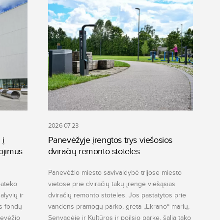
2026 07 23
 į
Panevėžyje įrengtos trys viešosios
ojimus
dviračių remonto stotelės
Panevėžio miesto savivaldybė trijose miesto
pateko
vietose prie dviračių takų įrengė viešąsias
lyvių ir
dviračių remonto stoteles. Jos pastatytos prie
s fondų
vandens pramogų parko, greta „Ekrano“ marių,
nevėžio
Senvagėje ir Kultūros ir poilsio parke, šalia tako