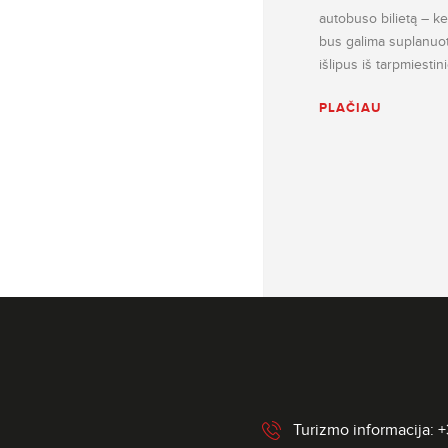
autobuso bilietą – kel
bus galima suplanuoti 
išlipus iš tarpmiesti
PLAČIAU
Turizmo informacija: 