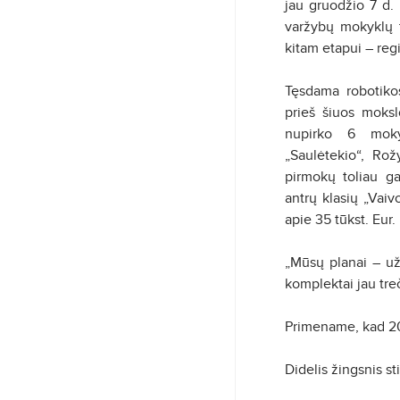
jau gruodžio 7 d.
varžybų mokyklų t
kitam etapui – reg
Tęsdama robotiko
prieš šiuos moks
nupirko 6 mokyk
„Saulėtekio“, Ro
pirmokų toliau ga
antrų klasių „Vaiv
apie 35 tūkst. Eur.
„Mūsų planai – užt
komplektai jau tre
Primename, kad 201
Didelis žingsnis s