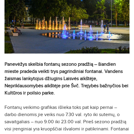
Panevėžys skelbia fontanų sezono pradžią – šiandien
mieste pradeda veikti trys pagrindiniai fontanai. Vandens
žaismas lankytojus džiugins Laisvės aikštėje,
Nepriklausomybės aikštėje prie Švč. Trejybės bažnyčios bei
Kultūros ir poilsio parke.
Fontanų veikimo grafikas išlieka toks pat kaip pernai –
darbo dienomis jie veiks nuo 7.30 val. ryto iki sutemų, o
savaitgaliais – nuo 9.00 iki 23.00 val. Prieš sezono pradžią
visi įrenginiai yra kruopščiai išvalomi ir patikrinami. Fontanai