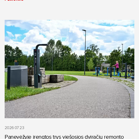
2026 07 23
Panevėžyje įrengtos trys viešosios dviračių remonto