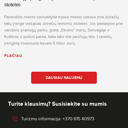
stotelės
Panevėžio miesto savivaldybė trijose miesto vietose prie dviračių
takų įrengė viešąsias dviračių remonto stoteles. Jos pastatytos prie
vandens pramogų parko, greta „Ekrano“ marių, Senvagėje ir
Kultūros ir poilsio parke, šalia tako link pėsčiųjų tilto. Į stotelių
įrengimą investuota beveik 6 tūkst. eurų.
PLAČIAU
DAUGIAU NAUJIENŲ
Turite klausimų? Susisiekite su mumis
Turizmo informacija: +370 615 40973