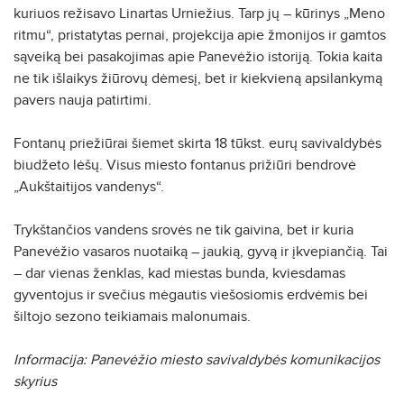
kuriuos režisavo Linartas Urniežius. Tarp jų – kūrinys „Meno
ritmu“, pristatytas pernai, projekcija apie žmonijos ir gamtos
sąveiką bei pasakojimas apie Panevėžio istoriją. Tokia kaita
ne tik išlaikys žiūrovų dėmesį, bet ir kiekvieną apsilankymą
pavers nauja patirtimi.
Fontanų priežiūrai šiemet skirta 18 tūkst. eurų savivaldybės
biudžeto lėšų. Visus miesto fontanus prižiūri bendrovė
„Aukštaitijos vandenys“.
Trykštančios vandens srovės ne tik gaivina, bet ir kuria
Panevėžio vasaros nuotaiką – jaukią, gyvą ir įkvepiančią. Tai
– dar vienas ženklas, kad miestas bunda, kviesdamas
gyventojus ir svečius mėgautis viešosiomis erdvėmis bei
šiltojo sezono teikiamais malonumais.
Informacija: Panevėžio miesto savivaldybės komunikacijos
skyrius