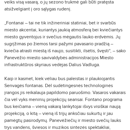
veiks visą vasarą, o jų sezono trukmė gali būti pratęsta
atsižvelgiant į oro sąlygas rudenį.
„Fontanai – tai ne tik inžineriniai statiniai, bet ir svarbūs
miesto akcentai, kuriantys jaukią atmosferą bei kviečiantys
miesto gyventojus ir svečius mėgautis lauko erdvėmis. Jų
sugrįžimas po žiemos tarsi pažymi pavasario pradžią –
kviečia atrasti miestą iš naujo, susitikti, ilsėtis, švęsti“, – sako
Panevėžio miesto savivaldybės administracijos Miesto
infrastruktūros skyriaus vedėjas Dalius Vadluga.
Kaip ir kasmet, kiek vėliau bus paleistas ir plaukiojantis
Senvagės fontanas. Dėl sudėtingesnės technologinės
įrangos jis reikalauja papildomo paruošimo. Vasaros vakarais
čia vėl vyks meninių projekcijų seansai. Fontano programa
bus keičiama – vieną vakarą lankytojai išvys visiškai naują
projekciją, o kitą – vieną iš trijų anksčiau sukurtų ir jau
pamėgtų pasirodymų. Panevėžiečių ir miesto svečių lauks
trys vandens, šviesos ir muzikos sintezės spektakliai,