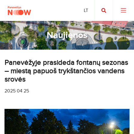
Naujienos
Panevėžyje prasideda fontanų sezonas
– miestą papuoš trykštančios vandens
srovės
2025 04 25