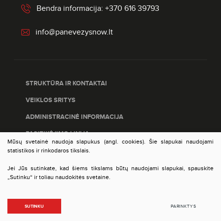
Bendra informacija: +370 616 39793
info@panevezysnow.lt
STRUKTŪRA IR KONTAKTAI
VEIKLOS SRITYS
ADMINISTRACINĖ INFORMACIJA
PASITIKĖJIMO LINIJA
Mūsų svetainė naudoja slapukus (angl. cookies). Šie slapukai naudojami
PASLAUGŲ ĮVERTINIMAS
statistikos ir rinkodaros tikslais.
DUOMENŲ APSAUGA
Jei Jūs sutinkate, kad šiems tikslams būtų naudojami slapukai, spauskite
„Sutinku“ ir toliau naudokitės svetaine.
© 2023 VšĮ Panevėžio plėtros agentūra. Visos teisės
SUTINKU
PARINKTYS
saugomos. Sprendimas:
TEXUS