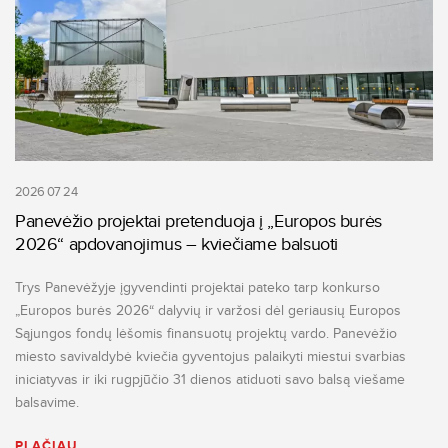
2026 07 24
Panevėžio projektai pretenduoja į „Europos burės
2026“ apdovanojimus – kviečiame balsuoti
Trys Panevėžyje įgyvendinti projektai pateko tarp konkurso
„Europos burės 2026“ dalyvių ir varžosi dėl geriausių Europos
Sąjungos fondų lėšomis finansuotų projektų vardo. Panevėžio
miesto savivaldybė kviečia gyventojus palaikyti miestui svarbias
iniciatyvas ir iki rugpjūčio 31 dienos atiduoti savo balsą viešame
balsavime.
PLAČIAU