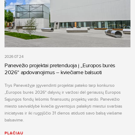
2026 07 24
Panevėžio projektai pretenduoja į „Europos burės
2026“ apdovanojimus – kviečiame balsuoti
Trys Panevėžyje įgyvendinti projektai pateko tarp konkurso
„Europos burės 2026“ dalyvių ir varžosi dėl geriausių Europos
Sąjungos fondų lėšomis finansuotų projektų vardo. Panevėžio
miesto savivaldybė kviečia gyventojus palaikyti miestui svarbias
iniciatyvas ir iki rugpjūčio 31 dienos atiduoti savo balsą viešame
balsavime.
PLAČIAU