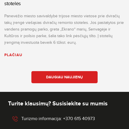
stotelės
Panevėžio miesto savivaldybė trijose miesto vietose prie dviračių
takų įrengė viešąsias dviračių remonto stoteles. Jos pastatytos prie
vandens pramogų parko, greta „Ekrano“ marių, Senvagėje ir
Kultūros ir poilsio parke, šalia tako link pėsčiųjų tilto. Į stotelių
įrengimą investuota beveik 6 tūkst. eurų.
PLAČIAU
DAUGIAU NAUJIENŲ
Turite klausimų? Susisiekite su mumis
Turizmo informacija: +370 615 40973