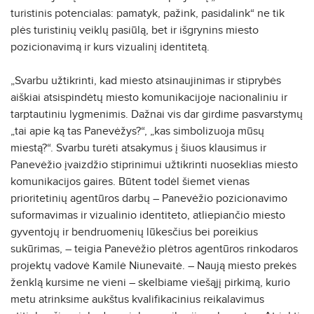
turistinis potencialas: pamatyk, pažink, pasidalink“ ne tik
plės turistinių veiklų pasiūlą, bet ir išgrynins miesto
pozicionavimą ir kurs vizualinį identitetą.
„Svarbu užtikrinti, kad miesto atsinaujinimas ir stiprybės
aiškiai atsispindėtų miesto komunikacijoje nacionaliniu ir
tarptautiniu lygmenimis. Dažnai vis dar girdime pasvarstymų
„tai apie ką tas Panevėžys?“, „kas simbolizuoja mūsų
miestą?“. Svarbu turėti atsakymus į šiuos klausimus ir
Panevėžio įvaizdžio stiprinimui užtikrinti nuoseklias miesto
komunikacijos gaires. Būtent todėl šiemet vienas
prioritetinių agentūros darbų – Panevėžio pozicionavimo
suformavimas ir vizualinio identiteto, atliepiančio miesto
gyventojų ir bendruomenių lūkesčius bei poreikius
sukūrimas, – teigia Panevėžio plėtros agentūros rinkodaros
projektų vadovė Kamilė Niunevaitė. – Naują miesto prekės
ženklą kursime ne vieni – skelbiame viešąjį pirkimą, kurio
metu atrinksime aukštus kvalifikacinius reikalavimus