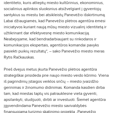
identiteto, kuris atlieptų miesto kultūrinius, ekonominius,
socialinius aplinkos sluoksnius atsižvelgiant į gyventojų
santykius su miestu bei atsikleistų Panevėžio išskirtinumą.
Labai džiaugiamės, kad Panevėžio plėtros agentūra ėmėsi
iniciatyvos kuriant naują mūsų miesto vizualinį identitetą ir
užtikrinant dar efektyvesnę miesto komunikaciją.
Neabejojame, kad bendradarbiaujant su rinkodaros ir
komunikacijos ekspertais, agentūros komandai pavyks
pasiekti puikių rezultatų“, – sako Panevėžio miesto meras
Rytis Račkauskas.
Prieš dvejus metus įkurta Panevėžio plėtros agentūra
strategiškai prisideda prie naujo miesto veido kūrimo. Viena
iš pagrindinių įstaigos veiklos sričių – miesto įvaizdžio
gerinimas ir žinomumo didinimas. Komanda kasdien dirba
tam, kad miestas taptų vis patrauklesne vieta gyventi,
apsilankyti, studijuoti, dirbti ar investuoti. Šiemet agentūra
įgyvendindama Panevėžio miesto savivaldybės
finansuojamą turizmo skatinimo projektą „Panevėžio