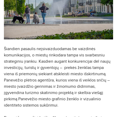
Šiandien pasaulis neįsivaizduodamas be vaizdinės
komunikacijos, o miestų rinkodara tampa vis svarbesniu
strateginiu įrankiu. Kasdien augant konkurencijai dėl naujų
investicijų, turistų ir gyventojų – prekės ženklas tampa
viena iš priemonių siekiant atskleisti miesto išskirtinumą.
Panevėžio plėtros agentūra, kurios viena iš veiklos sričių –
miesto įvaizdžio gerinimas ir žinomumo didinimas,
įgyvendina turizmo skatinimo projektą ir skelbia viešąjį
pirkimą Panevėžio miesto grafinio ženklo ir vizualinio
identiteto sistemos sukūrimui.