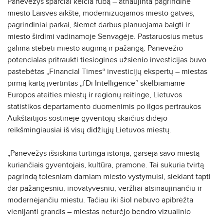
Panevėžys sparčiai keičia rūbą – atnaujinta pagrindinė
miesto Laisvės aikštė, modernizuojamos miesto gatvės,
pagrindiniai parkai, šiemet darbus planuojama baigti ir
miesto širdimi vadinamoje Senvagėje. Pastaruosius metus
galima stebėti miesto augimą ir pažangą: Panevėžio
potencialas pritraukti tiesiogines užsienio investicijas buvo
pastebėtas „Financial Times“ investicijų ekspertų – miestas
pirmą kartą įvertintas „fDi Intelligence“ skelbiamame
Europos ateities miestų ir regionų reitinge, Lietuvos
statistikos departamento duomenimis po ilgos pertraukos
Aukštaitijos sostinėje gyventojų skaičius didėjo
reikšmingiausiai iš visų didžiųjų Lietuvos miestų.
„Panevėžys išsiskiria turtinga istorija, garsėja savo miestą
kuriančiais gyventojais, kultūra, pramone. Tai sukuria tvirtą
pagrindą tolesniam darniam miesto vystymuisi, siekiant tapti
dar pažangesniu, inovatyvesniu, veržliai atsinaujinančiu ir
modernėjančiu miestu. Tačiau iki šiol nebuvo apibrėžta
vienijanti grandis – miestas neturėjo bendro vizualinio