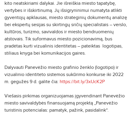
kito neatskiriami dalykai. Jie išreiškia miesto tapatybę,
vertybes ir išskirtinumą. Jų išsigryninimui numatyta atlikti
gyventojų apklausas, miesto strateginių dokumentų analizę
bei ekspertų sesijas su skirtingų sričių specialistais – verslo,
kultūros, turizmo, savivaldos ir miesto bendruomenių
atstovais. Tik suformavus miesto pozicionavimą, bus
pradėtas kurti vizualinis identitetas – pateiktas logotipas,
stiliaus knyga bei komunikacijos gaires.
Dalyvauti Panevėžio miesto grafinio ženklo (logotipo) ir
vizualinio identiteto sistemos sukūrimo konkurse iki 2022
m. gegužės 9 d. galite čia:
https://bit.ly/3xUcK2P
Viešasis pirkimas organizuojamas įgyvendinant Panevėžio
miesto savivaldybės finansuojamą projektą „Panevėžio
turistinis potencialas: pamatyk, pažink, pasidalink“.