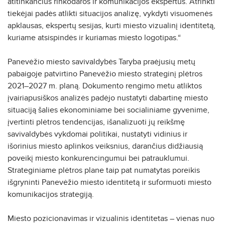
atitinkančius rinkodaros ir komunikacijos ekspertus. Atrinkti
tiekėjai padės atlikti situacijos analizę, vykdyti visuomenės
apklausas, ekspertų sesijas, kurti miesto vizualinį identitetą,
kuriame atsispindės ir kuriamas miesto logotipas.“
Panevėžio miesto savivaldybės Taryba praėjusių metų
pabaigoje patvirtino Panevėžio miesto strateginį plėtros
2021–2027 m. planą. Dokumento rengimo metu atliktos
įvairiapusiškos analizės padėjo nustatyti dabartinę miesto
situaciją šalies ekonominiame bei socialiniame gyvenime,
įvertinti plėtros tendencijas, išanalizuoti jų reikšmę
savivaldybės vykdomai politikai, nustatyti vidinius ir
išorinius miesto aplinkos veiksnius, darančius didžiausią
poveikį miesto konkurencingumui bei patrauklumui.
Strateginiame plėtros plane taip pat numatytas poreikis
išgryninti Panevėžio miesto identitetą ir suformuoti miesto
komunikacijos strategiją.
Miesto pozicionavimas ir vizualinis identitetas – vienas nuo