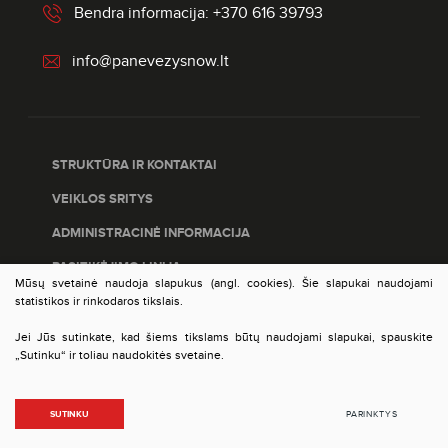
Bendra informacija: +370 616 39793
info@panevezysnow.lt
STRUKTŪRA IR KONTAKTAI
VEIKLOS SRITYS
ADMINISTRACINĖ INFORMACIJA
PASITIKĖJIMO LINIJA
Mūsų svetainė naudoja slapukus (angl. cookies). Šie slapukai naudojami
PASLAUGŲ ĮVERTINIMAS
statistikos ir rinkodaros tikslais.
DUOMENŲ APSAUGA
Jei Jūs sutinkate, kad šiems tikslams būtų naudojami slapukai, spauskite
„Sutinku“ ir toliau naudokitės svetaine.
© 2023 VšĮ Panevėžio plėtros agentūra. Visos teisės
SUTINKU
PARINKTYS
saugomos. Sprendimas:
TEXUS