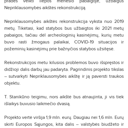
pradės veikti liepos mėnesio pabaigoje, užbaigus
Nepriklausomybės aikštės rekonstrukciją.
Nepriklausomybės aikštės rekonstrukcija vyksta nuo 2019
metų. Tikėtasi, kad statybos bus užbaigtos iki 2021 metų
pabaigos, tačiau dėl archeologinių kasinėjimų, kurių metu
buvo rasti žmogaus palaikai, COVID-19 situacijos ir
požeminių kasinėjimų prie bažnyčios statybos užsitęsė.
Rekonstrukcijos metu kilusios problemos buvo išspręstos ir
didžioji dalis darbų jau padaryta. Pagrindinis projekto tikslas
– sutvarkyti Nepriklausomybės aikštę ir ją paversti traukos
objektu.
T. Stanikūno teigimu, nors aikštė bus atnaujinta, ji vis tiek
išlaikys buvusio laikmečio dvasią.
Projekto vertė viršija 1,9 mln. eurų. Daugiau nei 1,6 mln. Eurų
skirti Europos Sąjungos, kita dalis – valstybės biudžeto ir