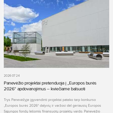
2026 07 24
Panevėžio projektai pretenduoja į „Europos burės
2026“ apdovanojimus – kviečiame balsuoti
Trys Panevėžyje įgyvendinti projektai pateko tarp konkurso
„Europos burės 2026“ dalyvių ir varžosi dėl geriausių Europos
Sąjungos fondų lėšomis finansuotų projektų vardo. Panevėžio