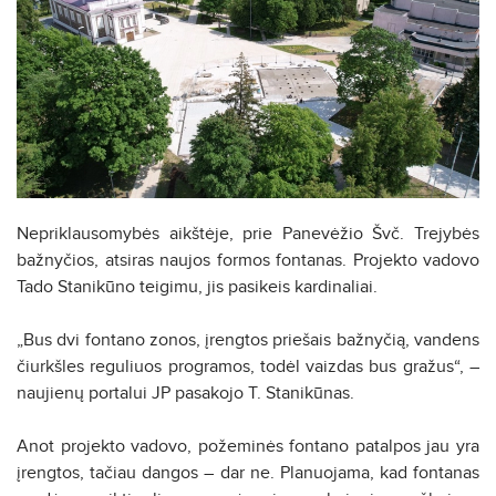
Nepriklausomybės aikštėje, prie Panevėžio Švč. Trejybės
bažnyčios, atsiras naujos formos fontanas. Projekto vadovo
Tado Stanikūno teigimu, jis pasikeis kardinaliai.
„Bus dvi fontano zonos, įrengtos priešais bažnyčią, vandens
čiurkšles reguliuos programos, todėl vaizdas bus gražus“, –
naujienų portalui JP pasakojo T. Stanikūnas.
Anot projekto vadovo, požeminės fontano patalpos jau yra
įrengtos, tačiau dangos – dar ne. Planuojama, kad fontanas