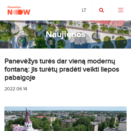
Naujienos
Panevėžys turės dar vieną modernų
fontaną: jis turėtų pradėti veikti liepos
pabaigoje
2022 06 14