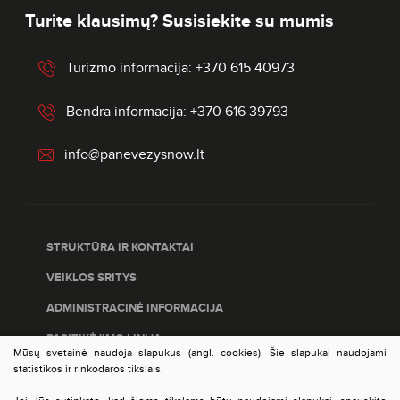
Turite klausimų? Susisiekite su mumis
Turizmo informacija: +370 615 40973
Bendra informacija: +370 616 39793
info@panevezysnow.lt
STRUKTŪRA IR KONTAKTAI
VEIKLOS SRITYS
ADMINISTRACINĖ INFORMACIJA
PASITIKĖJIMO LINIJA
Mūsų svetainė naudoja slapukus (angl. cookies). Šie slapukai naudojami
PASLAUGŲ ĮVERTINIMAS
statistikos ir rinkodaros tikslais.
DUOMENŲ APSAUGA