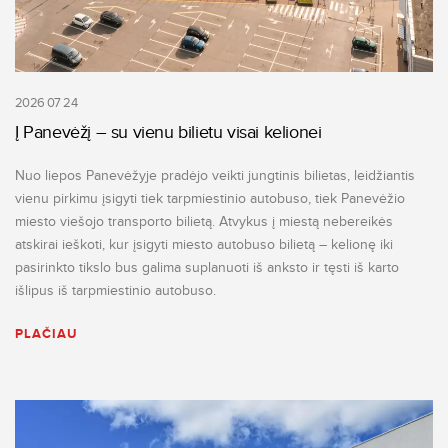
2026 07 24
Į Panevėžį – su vienu bilietu visai kelionei
Nuo liepos Panevėžyje pradėjo veikti jungtinis bilietas, leidžiantis
vienu pirkimu įsigyti tiek tarpmiestinio autobuso, tiek Panevėžio
miesto viešojo transporto bilietą. Atvykus į miestą nebereikės
atskirai ieškoti, kur įsigyti miesto autobuso bilietą – kelionę iki
pasirinkto tikslo bus galima suplanuoti iš anksto ir tęsti iš karto
išlipus iš tarpmiestinio autobuso.
PLAČIAU