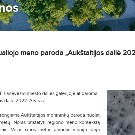
nos
aliojo meno paroda „Aukštaitijos dailė 202
al. Panevėžio miesto dailės galerijoje atidaroma
s dailė 2022. Atviras“.
rengiama Aukštaitijos menininkų paroda nuolat
etų. Noras pristatyti regiono meno kontekstą
iais. Visus šiuos metus parodas vienijo idėja