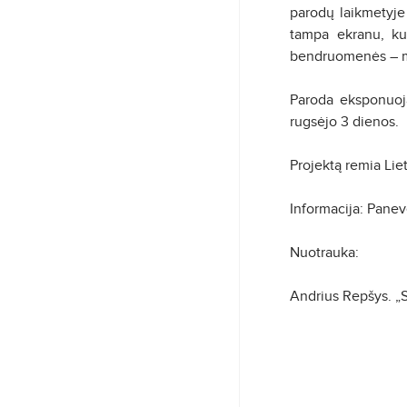
parodų laikmetyje 
tampa ekranu, kur
bendruomenės – men
Paroda eksponuojam
rugsėjo 3 dienos.
Projektą remia Lie
Informacija: Panev
Nuotrauka:
Andrius Repšys. „