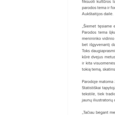
fiksuoti kultūros
parodos tema ir f
Aukštaitijos dailė.
„Šiemet tęsiame e
Parodos tema šįkar
menininko vidinio p
bet išgyvenantį d
Toks daugiaprasmis 
kūrė dvejus metus
ir kita visuomenės 
tokią temą, skatin
Parodoje matoma ža
Statistiškai tapyto
tekstilė, tiek tra
jaunų iliustratorių
„Tačiau bėgant met