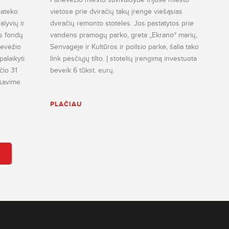
pateko
vietose prie dviračių takų įrengė viešąsias
lyvių ir
dviračių remonto stoteles. Jos pastatytos prie
s fondų
vandens pramogų parko, greta „Ekrano“ marių,
nevėžio
Senvagėje ir Kultūros ir poilsio parke, šalia tako
alaikyti
link pėsčiųjų tilto. Į stotelių įrengimą investuota
ūčio 31
beveik 6 tūkst. eurų.
savime.
PLAČIAU