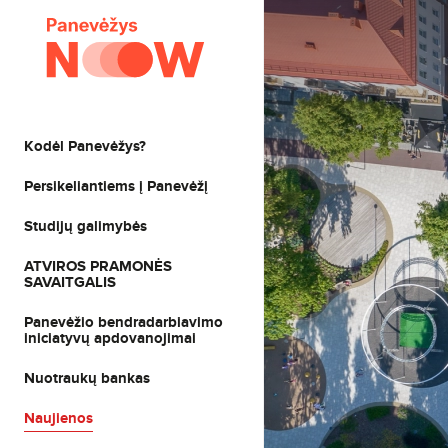
Kodėl Panevėžys?
Persikeliantiems į Panevėžį
Studijų galimybės
ATVIROS PRAMONĖS
SAVAITGALIS
Panevėžio bendradarbiavimo
iniciatyvų apdovanojimai
Nuotraukų bankas
Naujienos