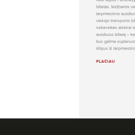
bilietas, leidžiantis v
tarpmiestinio autobu
viešojo transporto bi
nebereikės atskirai ie
autobuso bilietą – kel
bus galima suplanuoti 
išlipus iš tarpmiesti
PLAČIAU