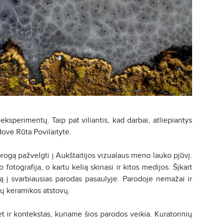
 eksperimentų. Taip pat viliantis, kad darbai, atliepiantys
dovė Rūta Povilaitytė.
rogą pažvelgti į Aukštaitijos vizualaus meno lauko pjūvį.
o fotografija, o kartu kelią skinasi ir kitos medijos. Šįkart
mą į svarbiausias parodas pasaulyje. Parodoje nemažai ir
čių keramikos atstovų.
t ir kontekstas, kuriame šios parodos veikia. Kuratorinių