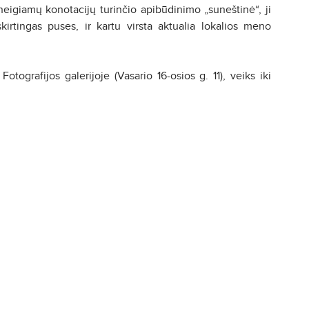
neigiamų konotacijų turinčio apibūdinimo „suneštinė“, ji
irtingas puses, ir kartu virsta aktualia lokalios meno
ografijos galerijoje (Vasario 16-osios g. 11), veiks iki