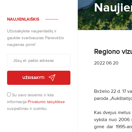
Naujie
NAUJIENLAIŠKIS
Užsisakykite naujienlaiškį ir
gaukite svarbiausias Panevėžio
naujienas pirmi!
Regiono vizu
2022 06 20
UŽSISAKYTI
Birželio 22 d. 17 v
Su savo teisėmis ir kita
paroda „Aukštaitijo
informacija
Privatumo taisyklėse
susipažinau ir sutinku.
Kas dvejus metus 
vyksta nuo 2006 m
gimė dar 1995-ais