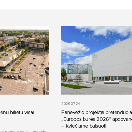
2026 07 24
enu bilietu visai
Panevėžio projektai pretenduoja
„Europos burės 2026“ apdovan
– kviečiame balsuoti
e pradėjo veikti jungtinis