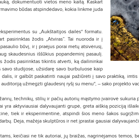
 lauką, dokumentuoti vietos meno kaitą. Kaskart
ormavimo būdas atspindėdavo, kokia linkme juda
ksperimentus su „Aukštaitijos dailės“ formatu.
t pasirinktas žodis „Atviras”. Tai nuoroda ir į
asaulio būvį, ir į praėjus porai metų atsivėrusį,
aug skaudesnius iššūkius popandeminį pasaulį.
žodis pasirinktas tikintis atverti, ką dailininkai
 savo studijose, užsidarę savo burbuluose kaip
dalis, ir galbūt paskatinti naujai pažiūrėti į savo praktiką, imtis
s auditoriją užmegzti glaudesnį ryšį su menu“, – sako projekto va
nrų, technikų, stilių ir pačių autorių mąstymo įvairovė sukuria p
jai yra aktyviausiai dalyvaujanti grupė, greta aiškią poziciją išlaik
dicinė, tiek ir eksperimentinė, atspindi šios meno šakos sugrįži
 darbų. Deja, mažėja skulptūros ir net įprastai gausiai dalyvaujan
ams, keičiasi ne tik autoriai, jų braižas, nagrinėjamos temos, be