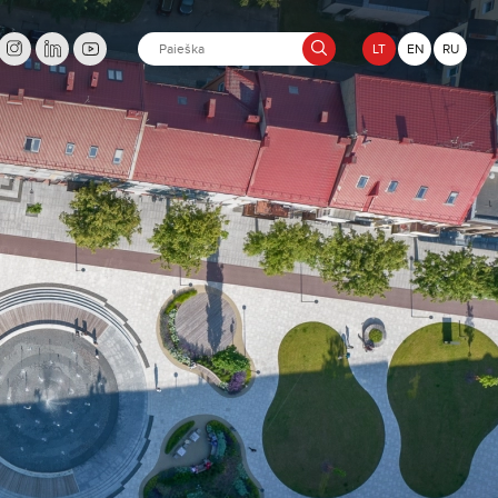
LT
EN
RU