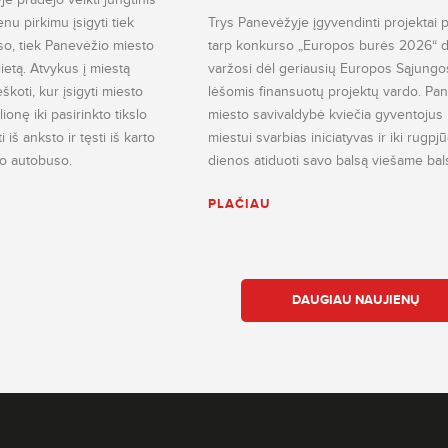
ienu pirkimu įsigyti tiek
Trys Panevėžyje įgyvendinti projektai 
so, tiek Panevėžio miesto
tarp konkurso „Europos burės 2026“ da
lietą. Atvykus į miestą
varžosi dėl geriausių Europos Sąjungo
škoti, kur įsigyti miesto
lėšomis finansuotų projektų vardo. Pa
ionę iki pasirinkto tikslo
miesto savivaldybė kviečia gyventojus p
iš anksto ir tęsti iš karto
miestui svarbias iniciatyvas ir iki rugpj
nio autobuso.
dienos atiduoti savo balsą viešame bal
PLAČIAU
DAUGIAU NAUJIENŲ