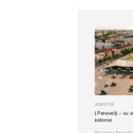
2026 07 24
Į Panevėžį – su vi
kelionei
Nuo liepos Panevėžyj