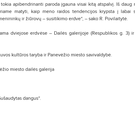
tokia apibendrinanti paroda įgauna visai kitą atspalvį. Iš daug 
iame matyti, kaip meno raidos tendencijos krypsta į labai sk
ininkų ir žiūrovų – susitikimo erdve“, – sako R. Povilaitytė.
a dviejose erdvėse – Dailės galerijoje (Respublikos g. 3) ir Fot
tuvos kultūros taryba ir Panevėžio miesto savivaldybė.
ėžio miesto dailės galerija
Sušaudytas dangus“.