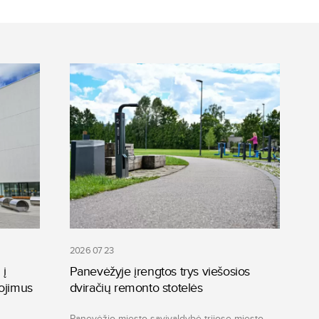
2026 07 23
 į
Panevėžyje įrengtos trys viešosios
ojimus
dviračių remonto stotelės
Panevėžio miesto savivaldybė trijose miesto