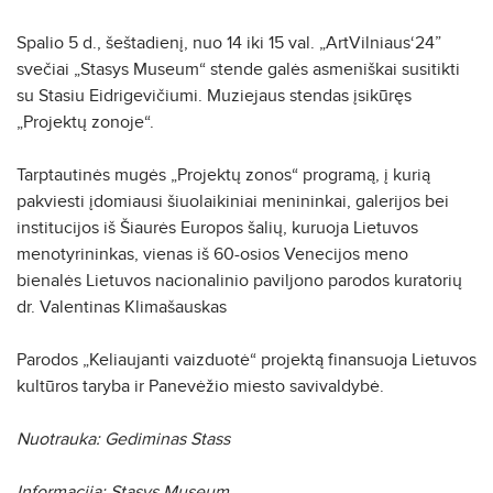
Spalio 5 d., šeštadienį, nuo 14 iki 15 val. „ArtVilniaus‘24”
svečiai „Stasys Museum“ stende galės asmeniškai susitikti
su Stasiu Eidrigevičiumi. Muziejaus stendas įsikūręs
„Projektų zonoje“.
Tarptautinės mugės „Projektų zonos“ programą, į kurią
pakviesti įdomiausi šiuolaikiniai menininkai, galerijos bei
institucijos iš Šiaurės Europos šalių, kuruoja Lietuvos
menotyrininkas, vienas iš 60-osios Venecijos meno
bienalės Lietuvos nacionalinio paviljono parodos kuratorių
dr. Valentinas Klimašauskas
Parodos „Keliaujanti vaizduotė“ projektą finansuoja Lietuvos
kultūros taryba ir Panevėžio miesto savivaldybė.
Nuotrauka: Gediminas Stass
Informacija: Stasys Museum