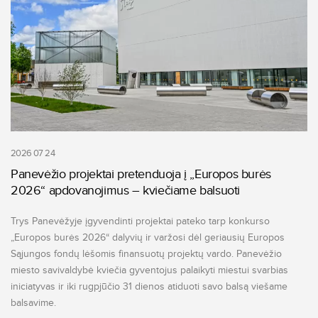
2026 07 24
Panevėžio projektai pretenduoja į „Europos burės
2026“ apdovanojimus – kviečiame balsuoti
Trys Panevėžyje įgyvendinti projektai pateko tarp konkurso
„Europos burės 2026“ dalyvių ir varžosi dėl geriausių Europos
Sąjungos fondų lėšomis finansuotų projektų vardo. Panevėžio
miesto savivaldybė kviečia gyventojus palaikyti miestui svarbias
iniciatyvas ir iki rugpjūčio 31 dienos atiduoti savo balsą viešame
balsavime.