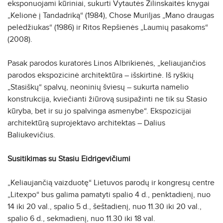
eksponuojami kūriniai, sukurti Vytautės Žilinskaitės knygai
„Kelionė į Tandadriką“ (1984), Chose Muriljas „Mano draugas
pelėdžiukas“ (1986) ir Ritos Repšienės „Laumių pasakoms“
(2008).
Pasak parodos kuratorės Linos Albrikienės, „keliaujančios
parodos ekspozicinė architektūra – išskirtinė. Iš ryškių
„Stasiškų“ spalvų, neoninių šviesų – sukurta namelio
konstrukcija, kviečianti žiūrovą susipažinti ne tik su Stasio
kūryba, bet ir su jo spalvinga asmenybe“. Ekspozicijai
architektūrą suprojektavo architektas – Dalius
Baliukevičius.
Susitikimas su Stasiu Eidrigevičiumi
„Keliaujančią vaizduotę“ Lietuvos parodų ir kongresų centre
„Litexpo“ bus galima pamatyti spalio 4 d., penktadienį, nuo
14 iki 20 val., spalio 5 d., šeštadienį, nuo 11.30 iki 20 val.,
spalio 6 d., sekmadienį, nuo 11.30 iki 18 val.