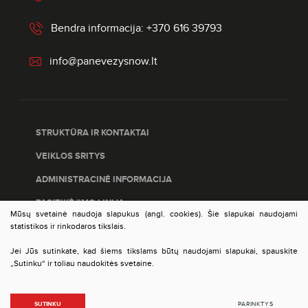
Bendra informacija: +370 616 39793
info@panevezysnow.lt
STRUKTŪRA IR KONTAKTAI
VEIKLOS SRITYS
ADMINISTRACINĖ INFORMACIJA
PASITIKĖJIMO LINIJA
Mūsų svetainė naudoja slapukus (angl. cookies). Šie slapukai naudojami
PASLAUGŲ ĮVERTINIMAS
statistikos ir rinkodaros tikslais.
DUOMENŲ APSAUGA
Jei Jūs sutinkate, kad šiems tikslams būtų naudojami slapukai, spauskite
„Sutinku“ ir toliau naudokitės svetaine.
© 2023 VšĮ Panevėžio plėtros agentūra. Visos teisės
SUTINKU
PARINKTYS