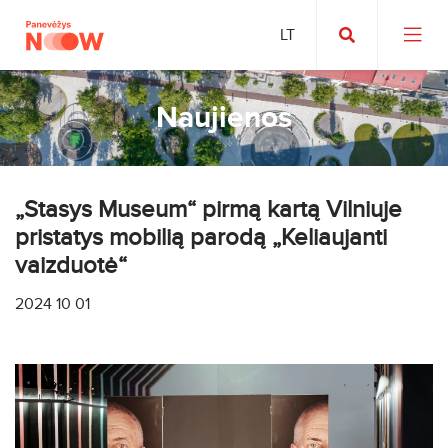
Naujienos
„Stasys Museum“ pirmą kartą Vilniuje
pristatys mobilią parodą „Keliaujanti
vaizduotė“
2024 10 01