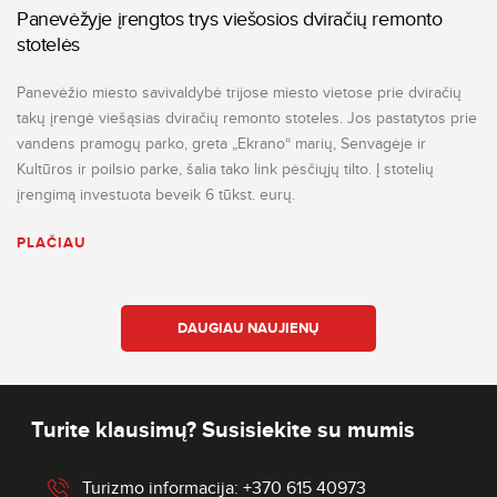
Panevėžyje įrengtos trys viešosios dviračių remonto
stotelės
Panevėžio miesto savivaldybė trijose miesto vietose prie dviračių
takų įrengė viešąsias dviračių remonto stoteles. Jos pastatytos prie
vandens pramogų parko, greta „Ekrano“ marių, Senvagėje ir
Kultūros ir poilsio parke, šalia tako link pėsčiųjų tilto. Į stotelių
įrengimą investuota beveik 6 tūkst. eurų.
PLAČIAU
DAUGIAU NAUJIENŲ
Turite klausimų? Susisiekite su mumis
Turizmo informacija: +370 615 40973