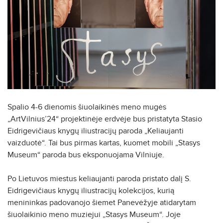
Spalio 4-6 dienomis šiuolaikinės meno mugės
„ArtVilnius’24“ projektinėje erdvėje bus pristatyta Stasio
Eidrigevičiaus knygų iliustracijų paroda „Keliaujanti
vaizduotė“. Tai bus pirmas kartas, kuomet mobili „Stasys
Museum“ paroda bus eksponuojama Vilniuje.
Po Lietuvos miestus keliaujanti paroda pristato dalį S.
Eidrigevičiaus knygų iliustracijų kolekcijos, kurią
menininkas padovanojo šiemet Panevėžyje atidarytam
šiuolaikinio meno muziejui „Stasys Museum“. Joje