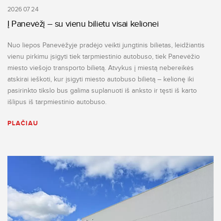
2026 07 24
Į Panevėžį – su vienu bilietu visai kelionei
Nuo liepos Panevėžyje pradėjo veikti jungtinis bilietas, leidžiantis
vienu pirkimu įsigyti tiek tarpmiestinio autobuso, tiek Panevėžio
miesto viešojo transporto bilietą. Atvykus į miestą nebereikės
atskirai ieškoti, kur įsigyti miesto autobuso bilietą – kelionę iki
pasirinkto tikslo bus galima suplanuoti iš anksto ir tęsti iš karto
išlipus iš tarpmiestinio autobuso.
PLAČIAU