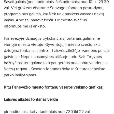
Savaitgaliais (penktadieniais, šeštadieniais) nuo 10 iki 23.30
val. Vėl grožėtis išskirtine Senvagės fontano pasirodymų
programa bus galima, kai šiek tiek pasikeis vasaros naktų
laikas. Apie tai panevėžiečius ir miesto svečius
informuosime iš anksto.
Panevėžyje džiaugtis trykštančiais fontanais galima ne
vienoje miesto vietoje. Gyventojų ir miesto svečių akis
džiugina fontanas centre – Laisvės aikštėje, vandens purslai
gaivina ir Nepriklausomybės aikštėje, prie Švč. Trejybės
bažnyčios, ten galima taip pat gėrėtis nuostabiu vandens ir
šviesų reginiu. Kasdien fontanas šoka ir Kultūros ir poilsio
parko lankytojams.
Kitų Panevėžio miesto fontanų vasaros veikimo grafikas:
Laisvės aikštės fontanas veikia
pirmadieniais–ketvirtadieniais nuo 7.30 iki 22 val.