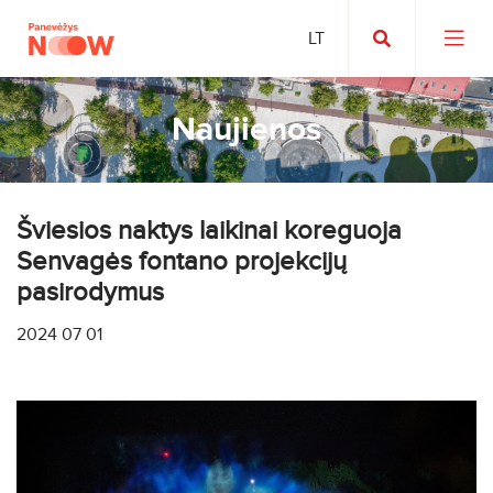
Naujienos
Šviesios naktys laikinai koreguoja
Senvagės fontano projekcijų
pasirodymus
2024 07 01