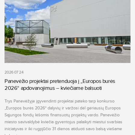
2026 07 24
Panevėžio projektai pretenduoja į „Europos burės
2026“ apdovanojimus – kviečiame balsuoti
Trys Panevėžyje įgyvendinti projektai pateko tarp konkurso
„Europos burės 2026“ dalyvių ir varžosi dėl geriausių Europos
Sąjungos fondų lėšomis finansuotų projektų vardo. Panevėžio
miesto savivaldybė kviečia gyventojus palaikyti miestui svarbias
iniciatyvas ir iki rugpjūčio 31 dienos atiduoti savo balsą viešame