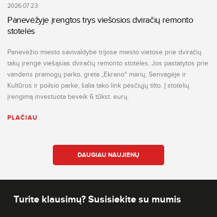
2026 07 23
Panevėžyje įrengtos trys viešosios dviračių remonto
stotelės
Panevėžio miesto savivaldybė trijose miesto vietose prie dviračių
takų įrengė viešąsias dviračių remonto stoteles. Jos pastatytos prie
vandens pramogų parko, greta „Ekrano“ marių, Senvagėje ir
Kultūros ir poilsio parke, šalia tako link pėsčiųjų tilto. Į stotelių
įrengimą investuota beveik 6 tūkst. eurų.
PLAČIAU
DAUGIAU NAUJIENŲ
Turite klausimų? Susisiekite su mumis