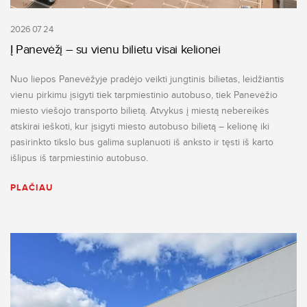
2026 07 24
Į Panevėžį – su vienu bilietu visai kelionei
Nuo liepos Panevėžyje pradėjo veikti jungtinis bilietas, leidžiantis
vienu pirkimu įsigyti tiek tarpmiestinio autobuso, tiek Panevėžio
miesto viešojo transporto bilietą. Atvykus į miestą nebereikės
atskirai ieškoti, kur įsigyti miesto autobuso bilietą – kelionę iki
pasirinkto tikslo bus galima suplanuoti iš anksto ir tęsti iš karto
išlipus iš tarpmiestinio autobuso.
PLAČIAU