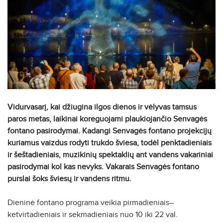
Vidurvasarį, kai džiugina ilgos dienos ir vėlyvas tamsus
paros metas, laikinai koreguojami plaukiojančio Senvagės
fontano pasirodymai. Kadangi Senvagės fontano projekcijų
kuriamus vaizdus rodyti trukdo šviesa, todėl penktadieniais
ir šeštadieniais, muzikinių spektaklių ant vandens vakariniai
pasirodymai kol kas nevyks. Vakarais Senvagės fontano
purslai šoks šviesų ir vandens ritmu.
Dieninė fontano programa veikia pirmadieniais–
ketvirtadieniais ir sekmadieniais nuo 10 iki 22 val.