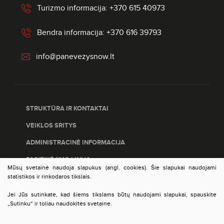
Turizmo informacija: +370 615 40973
Bendra informacija: +370 616 39793
info@panevezysnow.lt
STRUKTŪRA IR KONTAKTAI
VEIKLOS SRITYS
ADMINISTRACINĖ INFORMACIJA
PASITIKĖJIMO LINIJA
Mūsų svetainė naudoja slapukus (angl. cookies). Šie slapukai naudojami
PASLAUGŲ ĮVERTINIMAS
statistikos ir rinkodaros tikslais.
DUOMENŲ APSAUGA
Jei Jūs sutinkate, kad šiems tikslams būtų naudojami slapukai, spauskite
„Sutinku“ ir toliau naudokitės svetaine.