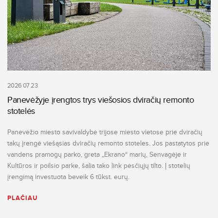
2026 07 23
Panevėžyje įrengtos trys viešosios dviračių remonto
stotelės
Panevėžio miesto savivaldybė trijose miesto vietose prie dviračių
takų įrengė viešąsias dviračių remonto stoteles. Jos pastatytos prie
vandens pramogų parko, greta „Ekrano“ marių, Senvagėje ir
Kultūros ir poilsio parke, šalia tako link pėsčiųjų tilto. Į stotelių
įrengimą investuota beveik 6 tūkst. eurų.
PLAČIAU