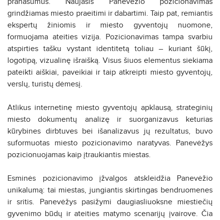
pranašumus. Naujasis Panevėžio pozicionavimas
grindžiamas miesto praeitimi ir dabartimi. Taip pat, remiantis
ekspertų žiniomis ir miesto gyventojų nuomone,
formuojama ateities vizija. Pozicionavimas tampa svarbiu
atspirties tašku vystant identitetą toliau – kuriant šūkį,
logotipą, vizualinę išraišką. Visus šiuos elementus siekiama
pateikti aiškiai, paveikiai ir taip atkreipti miesto gyventojų,
verslų, turistų dėmesį.
Atlikus internetinę miesto gyventojų apklausą, strateginių
miesto dokumentų analizę ir suorganizavus keturias
kūrybines dirbtuves bei išanalizavus jų rezultatus, buvo
suformuotas miesto pozicionavimo naratyvas. Panevėžys
pozicionuojamas kaip įtraukiantis miestas.
Esminės pozicionavimo įžvalgos atskleidžia Panevėžio
unikalumą: tai miestas, jungiantis skirtingas bendruomenes
ir sritis. Panevėžys pasižymi daugiasliuoksne miestiečių
gyvenimo būdų ir ateities matymo scenarijų įvairove. Čia