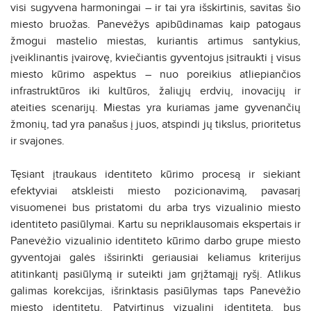
visi sugyvena harmoningai – ir tai yra išskirtinis, savitas šio
miesto bruožas. Panevėžys apibūdinamas kaip patogaus
žmogui mastelio miestas, kuriantis artimus santykius,
įveiklinantis įvairovę, kviečiantis gyventojus įsitraukti į visus
miesto kūrimo aspektus – nuo poreikius atliepiančios
infrastruktūros iki kultūros, žaliųjų erdvių, inovacijų ir
ateities scenarijų. Miestas yra kuriamas jame gyvenančių
žmonių, tad yra panašus į juos, atspindi jų tikslus, prioritetus
ir svajones.
Tęsiant įtraukaus identiteto kūrimo procesą ir siekiant
efektyviai atskleisti miesto pozicionavimą, pavasarį
visuomenei bus pristatomi du arba trys vizualinio miesto
identiteto pasiūlymai. Kartu su nepriklausomais ekspertais ir
Panevėžio vizualinio identiteto kūrimo darbo grupe miesto
gyventojai galės išsirinkti geriausiai keliamus kriterijus
atitinkantį pasiūlymą ir suteikti jam grįžtamąjį ryšį. Atlikus
galimas korekcijas, išrinktasis pasiūlymas taps Panevėžio
miesto identitetu. Patvirtinus vizualinį identitetą, bus