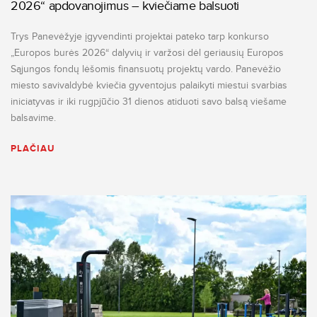
2026“ apdovanojimus – kviečiame balsuoti
Trys Panevėžyje įgyvendinti projektai pateko tarp konkurso
„Europos burės 2026“ dalyvių ir varžosi dėl geriausių Europos
Sąjungos fondų lėšomis finansuotų projektų vardo. Panevėžio
miesto savivaldybė kviečia gyventojus palaikyti miestui svarbias
iniciatyvas ir iki rugpjūčio 31 dienos atiduoti savo balsą viešame
balsavime.
PLAČIAU