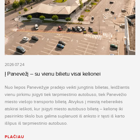
2026 07 24
Į Panevėžį – su vienu bilietu visai kelionei
Nuo liepos Panevėžyje pradėjo veikti jungtinis bilietas, leidžiantis
vienu pirkimu įsigyti tiek tarpmiestinio autobuso, tiek Panevėžio
miesto viešojo transporto bilietą. Atvykus į miestą nebereikės
atskirai ieškoti, kur įsigyti miesto autobuso bilietą – kelionę iki
pasirinkto tikslo bus galima suplanuoti iš anksto ir tęsti iš karto
išlipus iš tarpmiestinio autobuso.
PLAČIAU