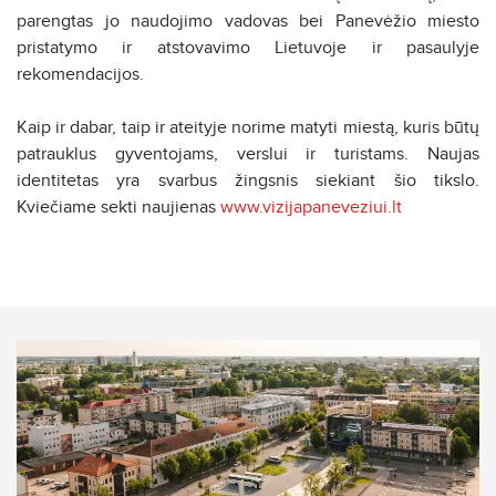
parengtas jo naudojimo vadovas bei Panevėžio miesto
pristatymo ir atstovavimo Lietuvoje ir pasaulyje
rekomendacijos.
Kaip ir dabar, taip ir ateityje norime matyti miestą, kuris būtų
patrauklus gyventojams, verslui ir turistams. Naujas
identitetas yra svarbus žingsnis siekiant šio tikslo.
Kviečiame sekti naujienas
www.vizijapaneveziui.lt