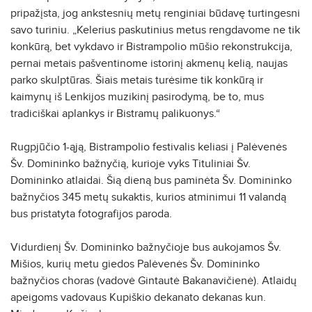
pripažįsta, jog ankstesnių metų renginiai būdavę turtingesni
savo turiniu. „Kelerius paskutinius metus rengdavome ne tik
konkūrą, bet vykdavo ir Bistrampolio mūšio rekonstrukcija,
pernai metais pašventinome istorinį akmenų kelią, naujas
parko skulptūras. Šiais metais turėsime tik konkūrą ir
kaimynų iš Lenkijos muzikinį pasirodymą, be to, mus
tradiciškai aplankys ir Bistramų palikuonys.“
Rugpjūčio 1-ąją, Bistrampolio festivalis keliasi į Palėvenės
Šv. Domininko bažnyčią, kurioje vyks Tituliniai Šv.
Domininko atlaidai. Šią dieną bus paminėta Šv. Domininko
bažnyčios 345 metų sukaktis, kurios atminimui 11 valandą
bus pristatyta fotografijos paroda.
Vidurdienį Šv. Domininko bažnyčioje bus aukojamos Šv.
Mišios, kurių metu giedos Palėvenės Šv. Domininko
bažnyčios choras (vadovė Gintautė Bakanavičienė). Atlaidų
apeigoms vadovaus Kupiškio dekanato dekanas kun.