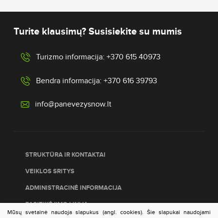
Turite klausimų? Susisiekite su mumis
Turizmo informacija: +370 615 40973
Bendra informacija: +370 616 39793
info@panevezysnow.lt
STRUKTŪRA IR KONTAKTAI
VEIKLOS SRITYS
ADMINISTRACINĖ INFORMACIJA
PASITIKĖJIMO LINIJA
Mūsų svetainė naudoja slapukus (angl. cookies). Šie slapukai naudojami