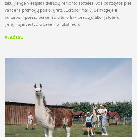
takų įrengė viešąsias dviračių remonto stoteles. Jos pastatytos prie
vandens pramogų parko, greta „Ekrano“ marių, Senvagėje ir
Kultūros ir poilsio parke, šalia tako link pėsčiųjų tilto. Į stotelių
įrengimą investuota beveik 6 tūkst. eurų.
PLAČIAU