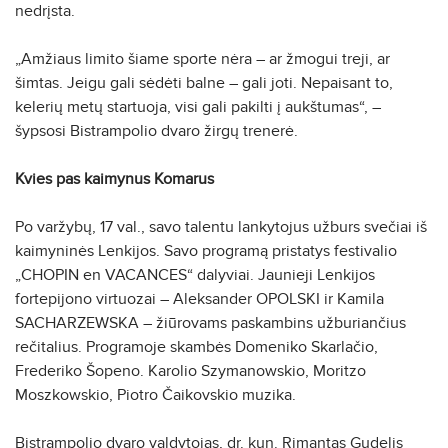
nedrįsta.
„Amžiaus limito šiame sporte nėra – ar žmogui treji, ar
šimtas. Jeigu gali sėdėti balne – gali joti. Nepaisant to,
kelerių metų startuoja, visi gali pakilti į aukštumas“, –
šypsosi Bistrampolio dvaro žirgų trenerė.
Kvies pas kaimynus Komarus
Po varžybų, 17 val., savo talentu lankytojus užburs svečiai iš
kaimyninės Lenkijos. Savo programą pristatys festivalio
„CHOPIN en VACANCES“ dalyviai. Jaunieji Lenkijos
fortepijono virtuozai – Aleksander OPOLSKI ir Kamila
SACHARZEWSKA – žiūrovams paskambins užburiančius
rečitalius. Programoje skambės Domeniko Skarlačio,
Frederiko Šopeno. Karolio Szymanowskio, Moritzo
Moszkowskio, Piotro Čaikovskio muzika.
Bistrampolio dvaro valdytojas, dr. kun. Rimantas Gudelis