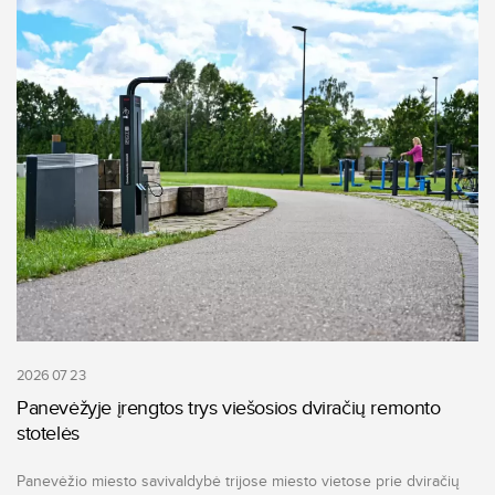
2026 07 23
Panevėžyje įrengtos trys viešosios dviračių remonto
stotelės
Panevėžio miesto savivaldybė trijose miesto vietose prie dviračių