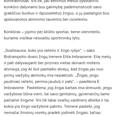
koronavirusas. Vis tik, jau ketvirtus metus vykstančio
konkūro dalyviams bus galimybę pademonstruoti savo
grakščius šuolius ir išpuoselėtus žirgus, o jų pastangos bus
apdovanotos atminimo taurėmis bei rozetėmis.
Konkūras – jojimo per kliūtis sportas, bene vienintelis,
kuriame visiškai nesvarbu sportininkų lytis.
„Svarbiausia, koks yra raitelio ir žirgo ryšys“, – sako
Bistrampolio dvaro žirgų trenerė Elita Imbrasienė. Eilę metų
ir pati dalyvaujanti bei prizines vietas skinanti moteris
atvirauja, jog iki šiol pasitaiko atvejų, kad žirgas jau nuo
pirmų varžybų akimirkų ima nepaklusti. „Žirgas, jeigu
jaudinasi raitelis, perima jaudulį ir pats“, – paaiškina E.
Imbrasienė. Pastebima, jog žirgai kartais ima stresuoti, jeigu
varžybose būna vieni, be savo gentainių, gyvenančių tame
pačiame žirgyne. Vis tik labai svarbų vaidmenį atlieka ir tai,
kokia yra žirgo varžybinė patirtis. Trenerė pastebi, jog
nemažai žmonių norėtų pradėti jodinėti žirgais, tačiau