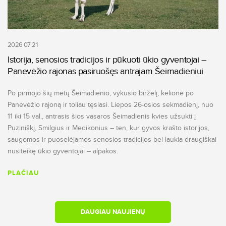
2026 07 21
Istorija, senosios tradicijos ir pūkuoti ūkio gyventojai –
Panevėžio rajonas pasiruošęs antrajam Šeimadieniui
Po pirmojo šių metų Šeimadienio, vykusio birželį, kelionė po
Panevėžio rajoną ir toliau tęsiasi. Liepos 26-osios sekmadienį, nuo
11 iki 15 val., antrasis šios vasaros Šeimadienis kvies užsukti į
Puziniškį, Smilgius ir Medikonius – ten, kur gyvos krašto istorijos,
saugomos ir puoselėjamos senosios tradicijos bei laukia draugiškai
nusiteikę ūkio gyventojai – alpakos.
PLAČIAU
DAUGIAU NAUJIENŲ