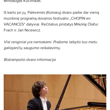
Mindaugas Kučinskas.
Iš karto po jų, Palėvenės (Komarų) dvaro parke dar vieną
muzikinę programą dovanos festivalio „CHOPIN en
VACANCES“ dalyviai. Rečitalius pristatys Mikołaj Ólafur
Frach ir Jan Nicewicz.
Visi renginiai yra nemokami. Prašome laikytis tuo metu
galiojančių saugumo reikalavimų.
Bistrampolio dvaro informacija