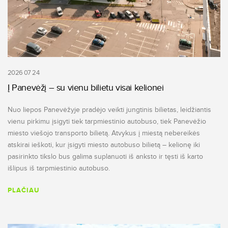
2026 07 24
Į Panevėžį – su vienu bilietu visai kelionei
Nuo liepos Panevėžyje pradėjo veikti jungtinis bilietas, leidžiantis
vienu pirkimu įsigyti tiek tarpmiestinio autobuso, tiek Panevėžio
miesto viešojo transporto bilietą. Atvykus į miestą nebereikės
atskirai ieškoti, kur įsigyti miesto autobuso bilietą – kelionę iki
pasirinkto tikslo bus galima suplanuoti iš anksto ir tęsti iš karto
išlipus iš tarpmiestinio autobuso.
PLAČIAU