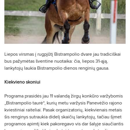
Liepos virsmas į rugpjūtį Bistrampolio dvare jau tradiciškai
bus pažymėtas šventine nuotaika: čia, liepos 31-ąją,
lankytojų laukia Bistrampolio dienos renginių gausa.
Kiekvieno skoniui
Programa prasidės jau 11 valandą žirgų konkūro varžybomis
„Bistrampolio taurė“, kurių metu varžysis Panevėžio rajono
kviestiniai raiteliai. Pasak organizatorių, kiekvienais metais
šis renginys sutraukia didelį skaičių lankytojų, tačiau šįmet
programos apimtį kiek pakoregavo vis dar šalyje siaučiantis