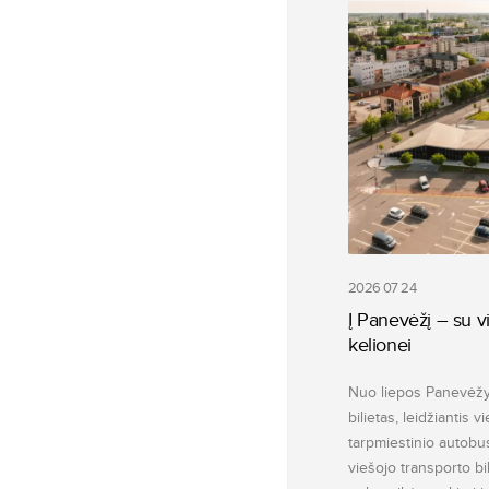
2026 07 24
Į Panevėžį – su vi
kelionei
Nuo liepos Panevėžyj
bilietas, leidžiantis v
tarpmiestinio autobu
viešojo transporto bi