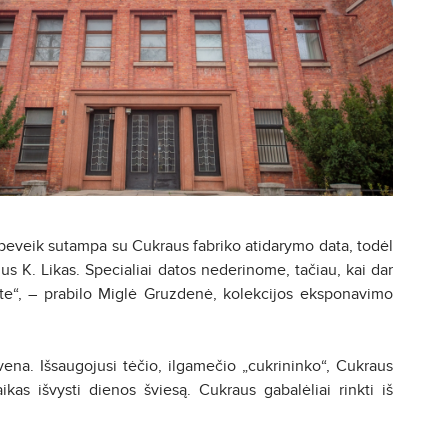
ta beveik sutampa su Cukraus fabriko atidarymo data, todėl
ius K. Likas. Specialiai datos nederinome, tačiau, kai dar
aite“, – prabilo Miglė Gruzdenė, kolekcijos eksponavimo
gyvena. Išsaugojusi tėčio, ilgamečio „cukrininko“, Cukraus
ikas išvysti dienos šviesą. Cukraus gabalėliai rinkti iš