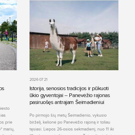
2026 07 21
os
Istorija, senosios tradicijos ir pūkuoti
ūkio gyventojai – Panevėžio rajonas
pasiruošęs antrajam Šeimadieniui
miesto
sias
Po pirmojo šių metų Šeimadienio, vykusio
os prie
birželį, kelionė po Panevėžio rajoną ir toliau
“ marių,
tęsiasi. Liepos 26-osios sekmadienį, nuo 11 iki