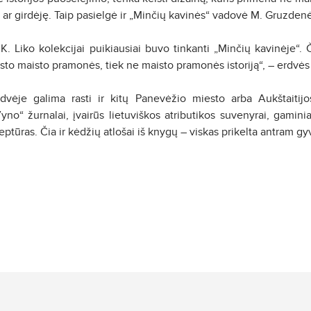
r girdėję. Taip pasielgė ir „Minčių kavinės“ vadovė M. Gruzden
. Liko kolekcijai puikiausiai buvo tinkanti „Minčių kavinėje“. Či
to maisto pramonės, tiek ne maisto pramonės istoriją“, – erdvės
rdvėje galima rasti ir kitų Panevėžio miesto arba Aukštaitijo
no“ žurnalai, įvairūs lietuviškos atributikos suvenyrai, gaminia
ceptūras. Čia ir kėdžių atlošai iš knygų – viskas prikelta antram 