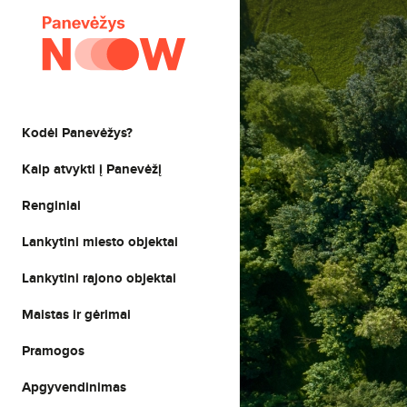
Kodėl Panevėžys?
Kaip atvykti į Panevėžį
Renginiai
Lankytini miesto objektai
Lankytini rajono objektai
Maistas ir gėrimai
Pramogos
Apgyvendinimas