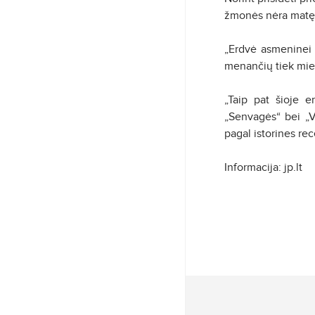
žmonės nėra matę a
„Erdvė asmeninei K
menančių tiek mies
„Taip pat šioje e
„Senvagės“ bei „Vy
pagal istorines re
Informacija: jp.lt