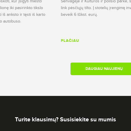
škoti, kur įsigyti miesto
Senvagėje ir Kultūros ir poilsio parke, š
ionę iki pasirinkto tikslo
link pėsčiųjų tilto. Į stotelių įrengimą i
iš anksto ir tęsti iš karto
beveik 6 tūkst. eurų.
nio autobuso.
PLAČIAU
DAUGIAU NAUJIENŲ
Turite klausimų? Susisiekite su mumis