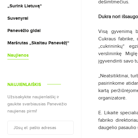
dešimtmečius.
„Surink Lietuvą“
Dukra nori išsaugo
Suvenyrai
Panevėžio gidai
Visą gyvenimą b
Cukraus fabrike, 
Maršrutas „Skaitau Panevėžį“
„cukrininkų“ eg
verslininkę Migl
Naujienos
įgyvendinti savo t
„Neatsitiktinai, t
pasirinkome atidar
NAUJIENLAIŠKIS
kartą peržiūrėjom
Užsisakykite naujienlaiškį ir
organizatorė.
gaukite svarbiausias Panevėžio
naujienas pirmi!
E. Likaitė special
fabriko direktoria
daugelio pasaulio 