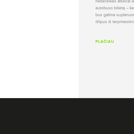
nebereikės atskirai ie
autobuso bilietą – kel
bus galima suplanuoti 
išlipus iš tarpmiesti
PLAČIAU