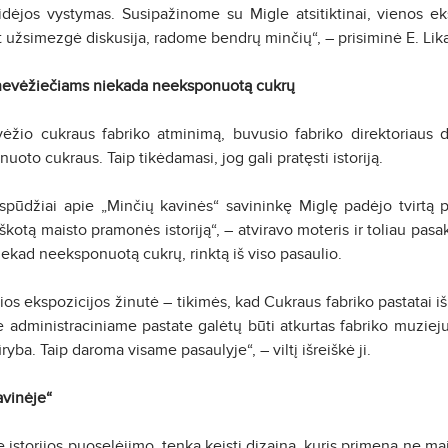
o idėjos vystymas. Susipažinome su Migle atsitiktinai, vienos 
art užsimezgė diskusija, radome bendrų minčių“, – prisiminė E. Lika
nevėžiečiams niekada neeksponuotą cukrų
ėžio cukraus fabriko atminimą, buvusio fabriko direktoriaus d
oto cukraus. Taip tikėdamasi, jog gali pratęsti istoriją.
įspūdžiai apie „Minčių kavinės“ savininkę Miglę padėjo tvirtą p
kotą maisto pramonės istoriją“, – atviravo moteris ir toliau pasak
kad neeksponuotą cukrų, rinktą iš viso pasaulio.
šios ekspozicijos žinutė – tikimės, kad Cukraus fabriko pastatai i
administraciniame pastate galėtų būti atkurtas fabriko muziejus 
ryba. Taip daroma visame pasaulyje“, – viltį išreiškė ji.
avinėje“
ie istorijos puoselėjimo, tenka keisti dizainą, kuris primena ne ma