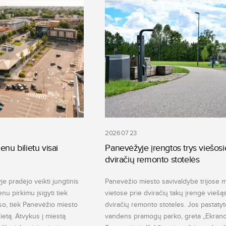
2026 07 23
enu bilietu visai
Panevėžyje įrengtos trys viešosi
dviračių remonto stotelės
e pradėjo veikti jungtinis
Panevėžio miesto savivaldybė trijose 
ienu pirkimu įsigyti tiek
vietose prie dviračių takų įrengė viešą
so, tiek Panevėžio miesto
dviračių remonto stoteles. Jos pastatyt
lietą. Atvykus į miestą
vandens pramogų parko, greta „Ekrano