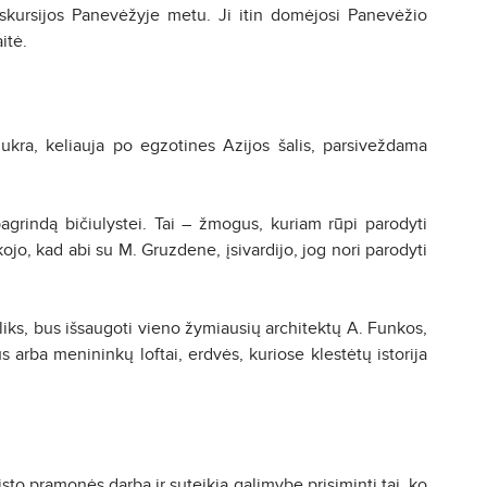
ekskursijos Panevėžyje metu. Ji itin domėjosi Panevėžio
itė.
ukra, keliauja po egzotines Azijos šalis, parsiveždama
agrindą bičiulystei. Tai – žmogus, kuriam rūpi parodyti
ojo, kad abi su M. Gruzdene, įsivardijo, jog nori parodyti
šliks, bus išsaugoti vieno žymiausių architektų A. Funkos,
arba menininkų loftai, erdvės, kuriose klestėtų istorija
isto pramonės darbą ir suteikia galimybę prisiminti tai, ko