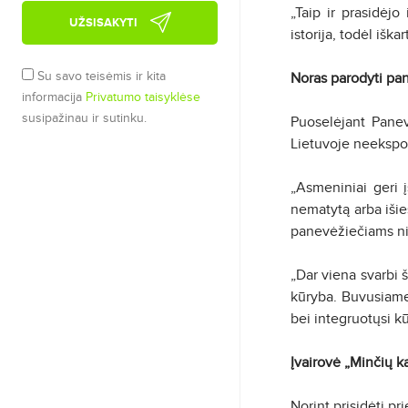
„Taip ir prasidėj
UŽSISAKYTI
istorija, todėl išk
Su savo teisėmis ir kita
Noras parodyti pa
informacija
Privatumo taisyklėse
susipažinau ir sutinku.
Puoselėjant Panev
Lietuvoje neeksponu
„Asmeniniai geri 
nematytą arba išieš
panevėžiečiams nie
„Dar viena svarbi 
kūryba. Buvusiame 
bei integruotųsi kū
Įvairovė „Minčių k
Norint prisidėti pr