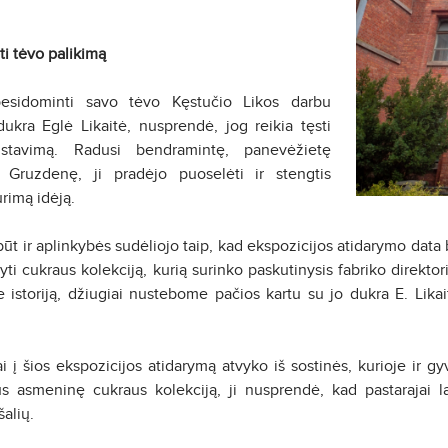
ti tėvo palikimą
esidominti savo tėvo Kęstučio Likos darbu
dukra Eglė Likaitė, nusprendė, jog reikia tęsti
zistavimą. Radusi bendramintę, panevėžietę
ę Gruzdenę, ji pradėjo puoselėti ir stengtis
urimą idėją.
urbūt ir aplinkybės sudėliojo taip, kad ekspozicijos atidarymo da
yti cukraus kolekciją, kurią surinko paskutinysis fabriko direktor
e istoriją, džiugiai nustebome pačios kartu su jo dukra E. Lik
iai į šios ekspozicijos atidarymą atvyko iš sostinės, kurioje ir 
us asmeninę cukraus kolekciją, ji nusprendė, kad pastarajai la
šalių.