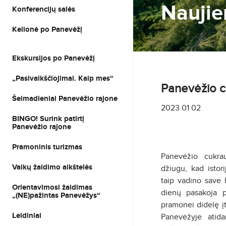
Naujie
Konferencijų salės
Kelionė po Panevėžį
Ekskursijos po Panevėžį
„Pasivaikščiojimai. Kaip mes“
Panevėžio cu
Šeimadieniai Panevėžio rajone
2023 01 02
BINGO! Surink patirtį
Panevėžio rajone
Pramoninis turizmas
Panevėžio cukra
Vaikų žaidimo aikštelės
džiugu, kad istor
taip vadino save 
Orientavimosi žaidimas
dienų pasakoja pr
„(NE)pažintas Panevėžys“
pramonei didelę įt
Leidiniai
Panevėžyje atid