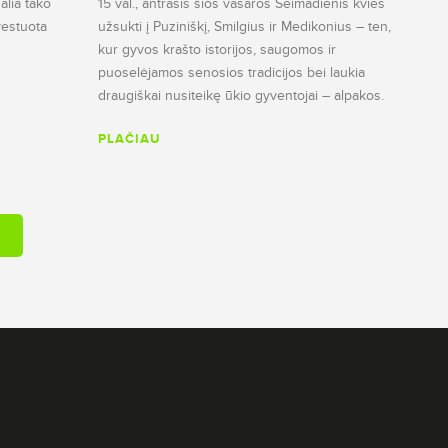
alia tako
15 val., antrasis šios vasaros Šeimadienis kvies
nvestuota
užsukti į Puziniškį, Smilgius ir Medikonius – ten,
kur gyvos krašto istorijos, saugomos ir
puoselėjamos senosios tradicijos bei laukia
draugiškai nusiteikę ūkio gyventojai – alpakos.
PLAČIAU