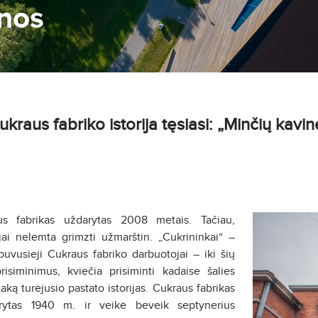
nos
kraus fabriko istorija tęsiasi: „Minčių kavin
us fabrikas uždarytas 2008 metais. Tačiau,
ijai nelemta grimzti užmarštin. „Cukrininkai“ –
buvusieji Cukraus fabriko darbuotojai – iki šių
isiminimus, kviečia prisiminti kadaise šalies
aką turėjusio pastato istorijas. Cukraus fabrikas
arytas 1940 m. ir veikė beveik septynerius