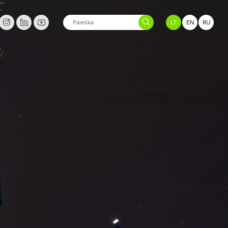
LT
EN
RU