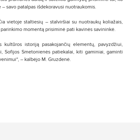
ė – savo patalpas išdekoravusi nuotraukomis.
a vietoje staltiesių – stalviršiai su nuotraukų koliažais,
 parinkimo momentą prisiminė pati kavinės savininkė.
s kultūros istoriją pasakojančių elementų, pavyzdžiui,
i, Sofijos Smetonienės patiekalai, kiti gaminiai, gaminti
gyvenimui“, – kalbėjo M. Gruzdenė.