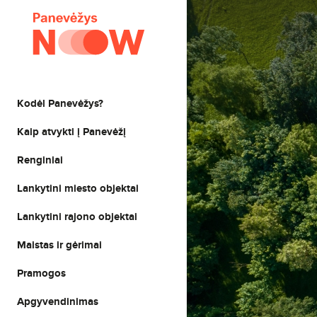
Kodėl Panevėžys?
Kaip atvykti į Panevėžį
Renginiai
Lankytini miesto objektai
Lankytini rajono objektai
Maistas ir gėrimai
Pramogos
Apgyvendinimas