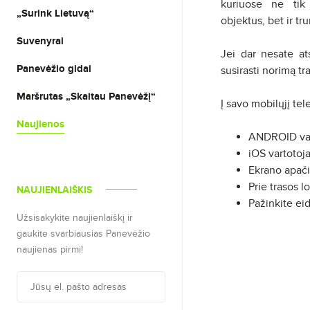
kuriuose ne tik
„Surink Lietuvą“
objektus, bet ir tr
Suvenyrai
Jei dar nesate at
Panevėžio gidai
susirasti norimą tr
Maršrutas „Skaitau Panevėžį“
Į savo mobilųjį te
Naujienos
ANDROID va
iOS vartotoj
Ekrano apači
Prie trasos l
NAUJIENLAIŠKIS
Pažinkite ei
Užsisakykite naujienlaiškį ir
gaukite svarbiausias Panevėžio
naujienas pirmi!