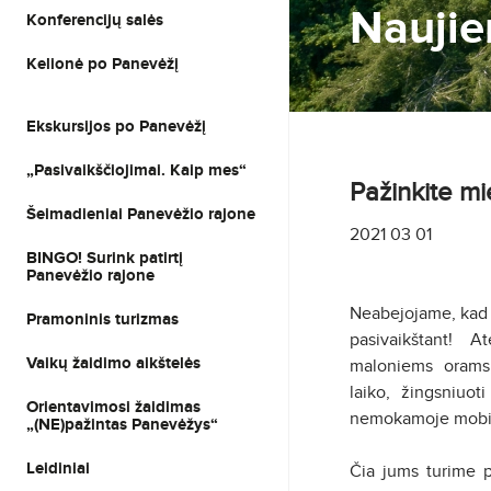
Naujie
Konferencijų salės
Kelionė po Panevėžį
Ekskursijos po Panevėžį
„Pasivaikščiojimai. Kaip mes“
Pažinkite mi
Šeimadieniai Panevėžio rajone
2021 03 01
BINGO! Surink patirtį
Panevėžio rajone
Neabejojame, kad n
Pramoninis turizmas
pasivaikštant! A
Vaikų žaidimo aikštelės
maloniems orams
laiko, žingsniuot
Orientavimosi žaidimas
nemokamoje mobil
„(NE)pažintas Panevėžys“
Leidiniai
Čia jums turime p