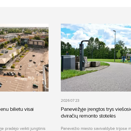
2026 07 23
enu bilietu visai
Panevėžyje įrengtos trys viešosi
dviračių remonto stotelės
e pradėjo veikti jungtinis
Panevėžio miesto savivaldybė trijose 