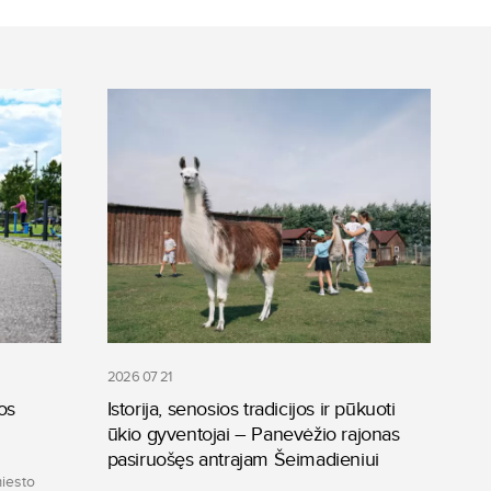
2026 07 21
os
Istorija, senosios tradicijos ir pūkuoti
ūkio gyventojai – Panevėžio rajonas
pasiruošęs antrajam Šeimadieniui
miesto