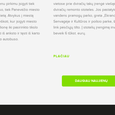
ienu pirkimu įsigyti tiek
vietose prie dviračių takų įrengė viešą
so, tiek Panevėžio miesto
dviračių remonto stoteles. Jos pastatyt
lietą. Atvykus į miestą
vandens pramogų parko, greta „Ekrano
škoti, kur įsigyti miesto
Senvagėje ir Kultūros ir poilsio parke, š
ionę iki pasirinkto tikslo
link pėsčiųjų tilto. Į stotelių įrengimą i
iš anksto ir tęsti iš karto
beveik 6 tūkst. eurų.
nio autobuso.
PLAČIAU
DAUGIAU NAUJIENŲ