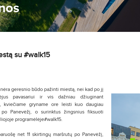
nos
estą su #walk15
ėra geresnio būdo pažinti miestą, nei kad po jį
tėjus pavasariui ir vis dažniau džiuginant
, kviečiame gryname ore leisti kuo daugiau
i po Panevėžį, o surinktus žingsnius fiksuoti
iojoje programėlėje#walk15.
aruošę net 11 skirtingų maršrutų po Panevėžį,