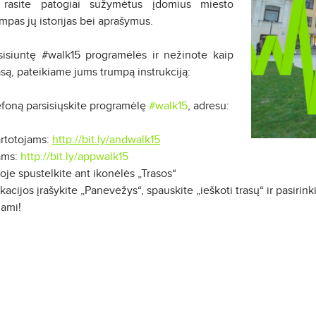
 rasite patogiai sužymėtus įdomius miesto
umpas jų istorijas bei aprašymus.
sisiuntę #walk15 programėlės ir nežinote kaip
asą, pateikiame jums trumpą instrukciją:
lefoną parsisiųskite programėlę
#walk15
, adresu:
rtotojams:
http://bit.ly/andwalk15
ams:
http://bit.ly/appwalk15
oje spustelkite ant ikonėlės „Trasos“
okacijos įrašykite „Panevėžys“, spauskite „ieškoti trasų“ ir pasirinki
dami!