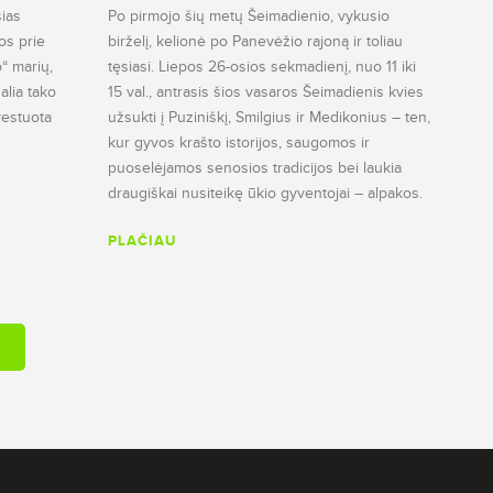
sias
Po pirmojo šių metų Šeimadienio, vykusio
os prie
birželį, kelionė po Panevėžio rajoną ir toliau
“ marių,
tęsiasi. Liepos 26-osios sekmadienį, nuo 11 iki
alia tako
15 val., antrasis šios vasaros Šeimadienis kvies
nvestuota
užsukti į Puziniškį, Smilgius ir Medikonius – ten,
kur gyvos krašto istorijos, saugomos ir
puoselėjamos senosios tradicijos bei laukia
draugiškai nusiteikę ūkio gyventojai – alpakos.
PLAČIAU