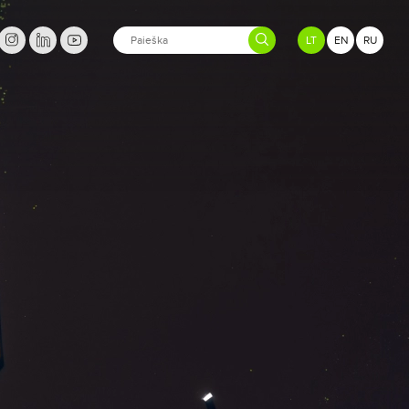
LT
EN
RU