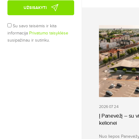
UŽSISAKYTI
Su savo teisėmis ir kita
informacija
Privatumo taisyklėse
susipažinau ir sutinku.
2026 07 24
Į Panevėžį – su vi
kelionei
Nuo liepos Panevėžyj