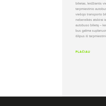
bilietas, leidžiantis v
tarpmiestinio autobu
viešojo transporto bi
nebereikės atskirai ie
autobuso bilietą – kel
bus galima suplanuoti 
išlipus iš tarpmiesti
PLAČIAU