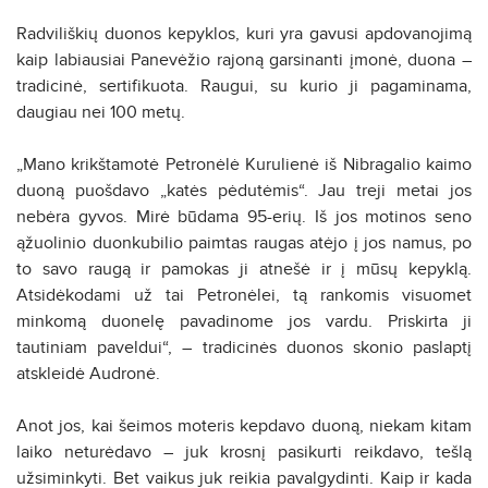
Radviliškių duonos kepyklos, kuri yra gavusi apdovanojimą
kaip labiausiai Panevėžio rajoną garsinanti įmonė, duona –
tradicinė, sertifikuota. Raugui, su kurio ji pagaminama,
daugiau nei 100 metų.
„Mano krikštamotė Petronėlė Kurulienė iš Nibragalio kaimo
duoną puošdavo „katės pėdutėmis“. Jau treji metai jos
nebėra gyvos. Mirė būdama 95-erių. Iš jos motinos seno
ąžuolinio duonkubilio paimtas raugas atėjo į jos namus, po
to savo raugą ir pamokas ji atnešė ir į mūsų kepyklą.
Atsidėkodami už tai Petronėlei, tą rankomis visuomet
minkomą duonelę pavadinome jos vardu. Priskirta ji
tautiniam paveldui“, – tradicinės duonos skonio paslaptį
atskleidė Audronė.
Anot jos, kai šeimos moteris kepdavo duoną, niekam kitam
laiko neturėdavo – juk krosnį pasikurti reikdavo, tešlą
užsiminkyti. Bet vaikus juk reikia pavalgydinti. Kaip ir kada