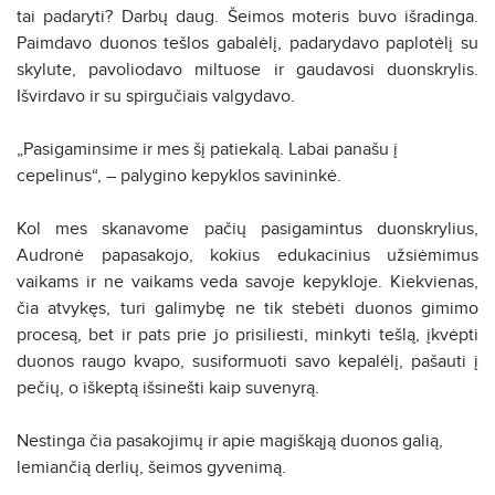
tai padaryti? Darbų daug. Šeimos moteris buvo išradinga.
Paimdavo duonos tešlos gabalėlį, padarydavo paplotėlį su
skylute, pavoliodavo miltuose ir gaudavosi duonskrylis.
Išvirdavo ir su spirgučiais valgydavo.
„Pasigaminsime ir mes šį patiekalą. Labai panašu į
cepelinus“, – palygino kepyklos savininkė.
Kol mes skanavome pačių pasigamintus duonskrylius,
Audronė papasakojo, kokius edukacinius užsiėmimus
vaikams ir ne vaikams veda savoje kepykloje. Kiekvienas,
čia atvykęs, turi galimybę ne tik stebėti duonos gimimo
procesą, bet ir pats prie jo prisiliesti, minkyti tešlą, įkvėpti
duonos raugo kvapo, susiformuoti savo kepalėlį, pašauti į
pečių, o iškeptą išsinešti kaip suvenyrą.
Nestinga čia pasakojimų ir apie magiškąją duonos galią,
lemiančią derlių, šeimos gyvenimą.