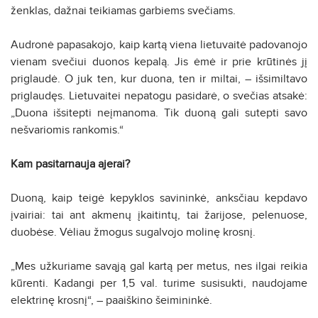
ženklas, dažnai teikiamas garbiems svečiams.
Audronė papasakojo, kaip kartą viena lietuvaitė padovanojo
vienam svečiui duonos kepalą. Jis ėmė ir prie krūtinės jį
priglaudė. O juk ten, kur duona, ten ir miltai, – išsimiltavo
priglaudęs. Lietuvaitei nepatogu pasidarė, o svečias atsakė:
„Duona išsitepti neįmanoma. Tik duoną gali sutepti savo
nešvariomis rankomis.“
Kam pasitarnauja ajerai?
Duoną, kaip teigė kepyklos savininkė, anksčiau kepdavo
įvairiai: tai ant akmenų įkaitintų, tai žarijose, pelenuose,
duobėse. Vėliau žmogus sugalvojo molinę krosnį.
„Mes užkuriame savąją gal kartą per metus, nes ilgai reikia
kūrenti. Kadangi per 1,5 val. turime susisukti, naudojame
elektrinę krosnį“, – paaiškino šeimininkė.