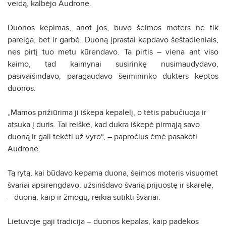
veidą, kalbėjo Audronė.
Duonos kepimas, anot jos, buvo šeimos moters ne tik
pareiga, bet ir garbė. Duoną įprastai kepdavo šeštadieniais,
nes pirtį tuo metu kūrendavo. Ta pirtis – viena ant viso
kaimo, tad kaimynai susirinkę nusimaudydavo,
pasivaišindavo, paragaudavo šeimininko dukters keptos
duonos.
„Mamos prižiūrima ji iškepa kepalėlį, o tėtis pabučiuoja ir
atsuka į duris. Tai reiškė, kad dukra iškepė pirmąją savo
duoną ir gali tekėti už vyro“, – papročius ėmė pasakoti
Audronė.
Tą rytą, kai būdavo kepama duona, šeimos moteris visuomet
švariai apsirengdavo, užsirišdavo švarią prijuostę ir skarelę,
– duoną, kaip ir žmogų, reikia sutikti švariai.
Lietuvoje gaji tradicija – duonos kepalas, kaip padėkos