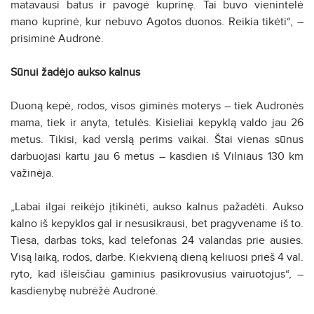
matavausi batus ir pavogė kuprinę. Tai buvo vienintelė
mano kuprinė, kur nebuvo Agotos duonos. Reikia tikėti“, –
prisiminė Audronė.
Sūnui žadėjo aukso kalnus
Duoną kepė, rodos, visos giminės moterys – tiek Audronės
mama, tiek ir anyta, tetulės. Kisieliai kepyklą valdo jau 26
metus. Tikisi, kad verslą perims vaikai. Štai vienas sūnus
darbuojasi kartu jau 6 metus – kasdien iš Vilniaus 130 km
važinėja.
„Labai ilgai reikėjo įtikinėti, aukso kalnus pažadėti. Aukso
kalno iš kepyklos gal ir nesusikrausi, bet pragyvename iš to.
Tiesa, darbas toks, kad telefonas 24 valandas prie ausies.
Visą laiką, rodos, darbe. Kiekvieną dieną keliuosi prieš 4 val.
ryto, kad išleisčiau gaminius pasikrovusius vairuotojus“, –
kasdienybę nubrėžė Audronė.