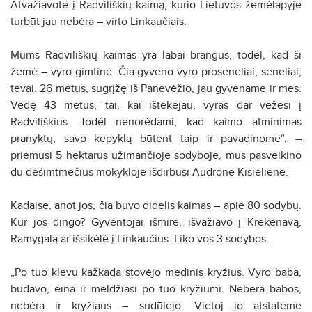
Atvažiavote į Radviliškių kaimą, kurio Lietuvos žemėlapyje
turbūt jau nebėra – virto Linkaučiais.
Mums Radviliškių kaimas yra labai brangus, todėl, kad ši
žemė – vyro gimtinė. Čia gyveno vyro proseneliai, seneliai,
tėvai. 26 metus, sugrįžę iš Panevėžio, jau gyvename ir mes.
Vedę 43 metus, tai, kai ištekėjau, vyras dar vežėsi į
Radviliškius. Todėl nenorėdami, kad kaimo atminimas
pranyktų, savo kepyklą būtent taip ir pavadinome“, –
priėmusi 5 hektarus užimančioje sodyboje, mus pasveikino
du dešimtmečius mokykloje išdirbusi Audronė Kisielienė.
Kadaise, anot jos, čia buvo didelis kaimas – apie 80 sodybų.
Kur jos dingo? Gyventojai išmirė, išvažiavo į Krekenavą,
Ramygalą ar išsikėlė į Linkaučius. Liko vos 3 sodybos.
„Po tuo klevu kažkada stovėjo medinis kryžius. Vyro baba,
būdavo, eina ir meldžiasi po tuo kryžiumi. Nebėra babos,
nebėra ir kryžiaus – sudūlėjo. Vietoj jo atstatėme