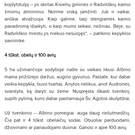
koplytstulpį – jis skirtas Kisielių giminės ir Radviliškių kaimo
žmonių atminimui. Norime viską įamžinti. Juk ir vaikai,
anūkai atvažiuoja. Kaip galime, taip stengiamės kaimo
pavadinimą išlaikyti, o kaip mums sekasi, nežinau. Beje, su
Radviliškio miestu jis niekuo nesusijęs“, – patikino kepyklos
savininkė.
4 tūkst. obelų ir 100 avių
5 ha užimančioje sodyboje našle su vaikais likusi Albino
mama prižiūrėjo daržus, augino gyvulius. Pastate, kur dabar
veikia kepykla, buvo tvartas. Anytos nelikus, anot Audronės,
svarstyta, ką daryti su žeme. Nuspręsta iškasti tvenkinį,
supilti pylimą, kuris dabar pasitarnauja Šv. Agotos skulptūrai.
Už tvenkinio – Albino pomėgiai: auga daug riešutmedžių.
Čia pat ir 4 tūkst. obelaičių sodas. Obuoliai parduodami,
džiovinami ar panaudojami duonai. Ganosi ir apie 100 avių.