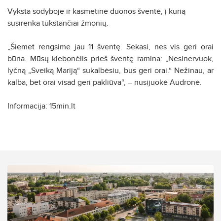
Vyksta sodyboje ir kasmetinė duonos šventė, į kurią
susirenka tūkstančiai žmonių.
„Šiemet rengsime jau 11 šventę. Sekasi, nes vis geri orai
būna. Mūsų klebonėlis prieš šventę ramina: „Nesinervuok,
lyčną „Sveiką Mariją“ sukalbėsiu, bus geri orai.“ Nežinau, ar
kalba, bet orai visad geri pakliūva“, – nusijuokė Audronė.
Informacija: 15min.lt