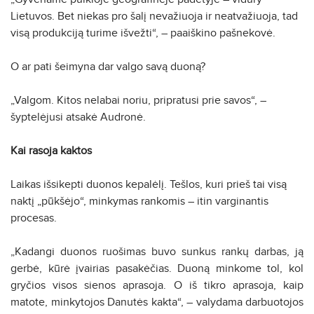
Lietuvos. Bet niekas pro šalį nevažiuoja ir neatvažiuoja, tad
visą produkciją turime išvežti“, – paaiškino pašnekovė.
O ar pati šeimyna dar valgo savą duoną?
„Valgom. Kitos nelabai noriu, pripratusi prie savos“, –
šyptelėjusi atsakė Audronė.
Kai rasoja kaktos
Laikas išsikepti duonos kepalėlį. Tešlos, kuri prieš tai visą
naktį „pūkšėjo“, minkymas rankomis – itin varginantis
procesas.
„Kadangi duonos ruošimas buvo sunkus rankų darbas, ją
gerbė, kūrė įvairias pasakėčias. Duoną minkome tol, kol
gryčios visos sienos aprasoja. O iš tikro aprasoja, kaip
matote, minkytojos Danutės kakta“, – valydama darbuotojos