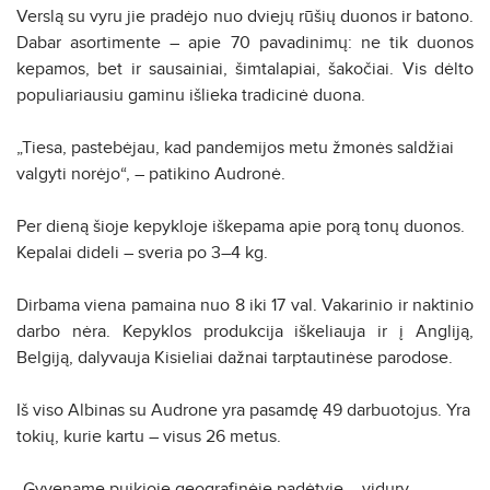
Verslą su vyru jie pradėjo nuo dviejų rūšių duonos ir batono.
Dabar asortimente – apie 70 pavadinimų: ne tik duonos
kepamos, bet ir sausainiai, šimtalapiai, šakočiai. Vis dėlto
populiariausiu gaminu išlieka tradicinė duona.
„Tiesa, pastebėjau, kad pandemijos metu žmonės saldžiai
valgyti norėjo“, – patikino Audronė.
Per dieną šioje kepykloje iškepama apie porą tonų duonos.
Kepalai dideli – sveria po 3–4 kg.
Dirbama viena pamaina nuo 8 iki 17 val. Vakarinio ir naktinio
darbo nėra. Kepyklos produkcija iškeliauja ir į Angliją,
Belgiją, dalyvauja Kisieliai dažnai tarptautinėse parodose.
Iš viso Albinas su Audrone yra pasamdę 49 darbuotojus. Yra
tokių, kurie kartu – visus 26 metus.
„Gyvename puikioje geografinėje padėtyje – vidury