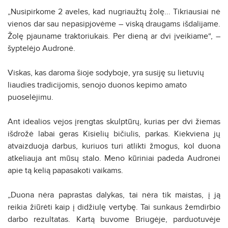
„Nusipirkome 2 aveles, kad nugriaužtų žolę... Tikriausiai nė
vienos dar sau nepasipjovėme – viską draugams išdalijame.
Žolę pjauname traktoriukais. Per dieną ar dvi įveikiame“, –
šyptelėjo Audronė.
Viskas, kas daroma šioje sodyboje, yra susiję su lietuvių
liaudies tradicijomis, senojo duonos kepimo amato
puoselėjimu.
Ant idealios vejos įrengtas skulptūrų, kurias per dvi žiemas
išdrožė labai geras Kisielių bičiulis, parkas. Kiekviena jų
atvaizduoja darbus, kuriuos turi atlikti žmogus, kol duona
atkeliauja ant mūsų stalo. Meno kūriniai padeda Audronei
apie tą kelią papasakoti vaikams.
„Duona nėra paprastas dalykas, tai nėra tik maistas, į ją
reikia žiūrėti kaip į didžiulę vertybę. Tai sunkaus žemdirbio
darbo rezultatas. Kartą buvome Briugėje, parduotuvėje