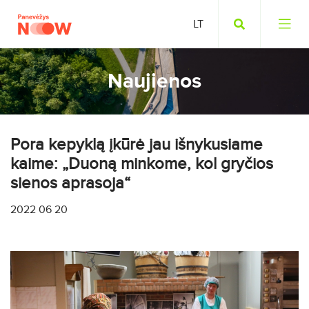
Naujienos
Pora kepyklą įkūrė jau išnykusiame
kaime: „Duoną minkome, kol gryčios
sienos aprasoja“
2022 06 20