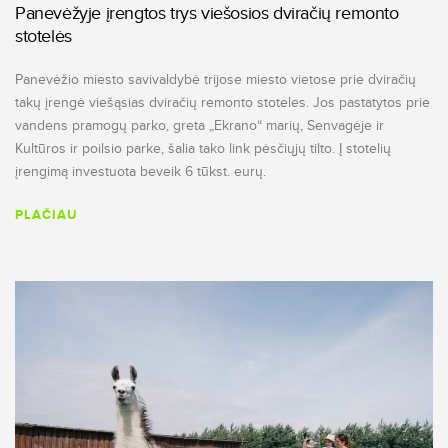
Panevėžyje įrengtos trys viešosios dviračių remonto
stotelės
Panevėžio miesto savivaldybė trijose miesto vietose prie dviračių
takų įrengė viešąsias dviračių remonto stoteles. Jos pastatytos prie
vandens pramogų parko, greta „Ekrano“ marių, Senvagėje ir
Kultūros ir poilsio parke, šalia tako link pėsčiųjų tilto. Į stotelių
įrengimą investuota beveik 6 tūkst. eurų.
PLAČIAU