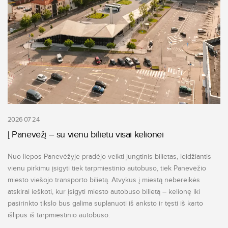
2026 07 24
Į Panevėžį – su vienu bilietu visai kelionei
Nuo liepos Panevėžyje pradėjo veikti jungtinis bilietas, leidžiantis
vienu pirkimu įsigyti tiek tarpmiestinio autobuso, tiek Panevėžio
miesto viešojo transporto bilietą. Atvykus į miestą nebereikės
atskirai ieškoti, kur įsigyti miesto autobuso bilietą – kelionę iki
pasirinkto tikslo bus galima suplanuoti iš anksto ir tęsti iš karto
išlipus iš tarpmiestinio autobuso.