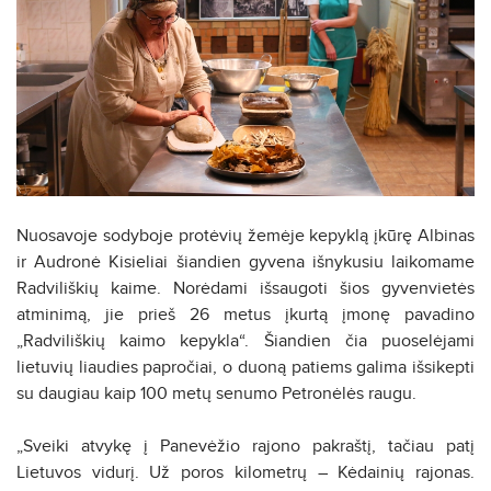
Nuosavoje sodyboje protėvių žemėje kepyklą įkūrę Albinas
ir Audronė Kisieliai šiandien gyvena išnykusiu laikomame
Radviliškių kaime. Norėdami išsaugoti šios gyvenvietės
atminimą, jie prieš 26 metus įkurtą įmonę pavadino
„Radviliškių kaimo kepykla“. Šiandien čia puoselėjami
lietuvių liaudies papročiai, o duoną patiems galima išsikepti
su daugiau kaip 100 metų senumo Petronėlės raugu.
„Sveiki atvykę į Panevėžio rajono pakraštį, tačiau patį
Lietuvos vidurį. Už poros kilometrų – Kėdainių rajonas.