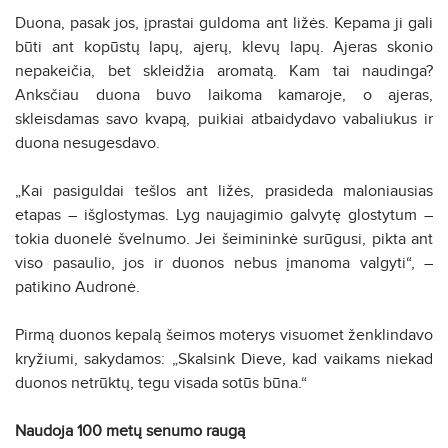
Duona, pasak jos, įprastai guldoma ant ližės. Kepama ji gali
būti ant kopūstų lapų, ajerų, klevų lapų. Ajeras skonio
nepakeičia, bet skleidžia aromatą. Kam tai naudinga?
Anksčiau duona buvo laikoma kamaroje, o ajeras,
skleisdamas savo kvapą, puikiai atbaidydavo vabaliukus ir
duona nesugesdavo.
„Kai pasiguldai tešlos ant ližės, prasideda maloniausias
etapas – išglostymas. Lyg naujagimio galvytę glostytum –
tokia duonelė švelnumo. Jei šeimininkė surūgusi, pikta ant
viso pasaulio, jos ir duonos nebus įmanoma valgyti“, –
patikino Audronė.
Pirmą duonos kepalą šeimos moterys visuomet ženklindavo
kryžiumi, sakydamos: „Skalsink Dieve, kad vaikams niekad
duonos netrūktų, tegu visada sotūs būna.“
Naudoja 100 metų senumo raugą