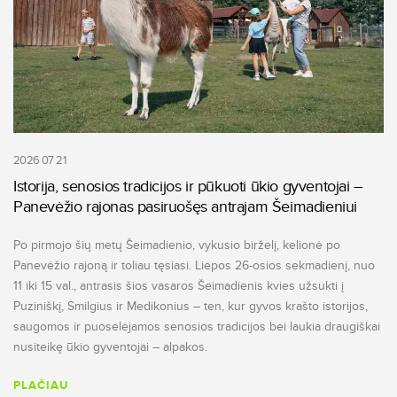
2026 07 21
Istorija, senosios tradicijos ir pūkuoti ūkio gyventojai –
Panevėžio rajonas pasiruošęs antrajam Šeimadieniui
Po pirmojo šių metų Šeimadienio, vykusio birželį, kelionė po
Panevėžio rajoną ir toliau tęsiasi. Liepos 26-osios sekmadienį, nuo
11 iki 15 val., antrasis šios vasaros Šeimadienis kvies užsukti į
Puziniškį, Smilgius ir Medikonius – ten, kur gyvos krašto istorijos,
saugomos ir puoselėjamos senosios tradicijos bei laukia draugiškai
nusiteikę ūkio gyventojai – alpakos.
PLAČIAU