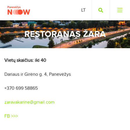
RESTORANAS ŽARA
Vietų skaičius: iki 40
Dariaus ir Girėno g. 4, Panevėžys
+370 699 58865
zaravakarine@gmail.com
FB >>>