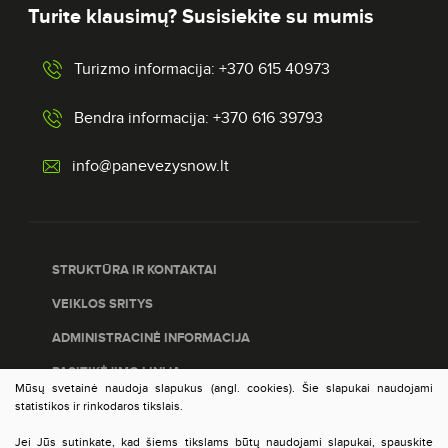
Turite klausimų? Susisiekite su mumis
Turizmo informacija: +370 615 40973
Bendra informacija: +370 616 39793
info@panevezysnow.lt
STRUKTŪRA IR KONTAKTAI
VEIKLOS SRITYS
ADMINISTRACINĖ INFORMACIJA
PASITIKĖJIMO LINIJA
Mūsų svetainė naudoja slapukus (angl. cookies). Šie slapukai naudojami
PASLAUGŲ ĮVERTINIMAS
statistikos ir rinkodaros tikslais.
DUOMENŲ APSAUGA
Jei Jūs sutinkate, kad šiems tikslams būtų naudojami slapukai, spauskite