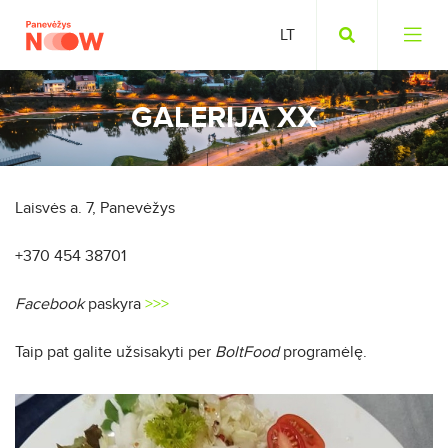
GALERIJA XX
Laisvės a. 7, Panevėžys
+370 454 38701
Facebook
paskyra
>>>
Taip pat galite užsisakyti per
BoltFood
programėlę.