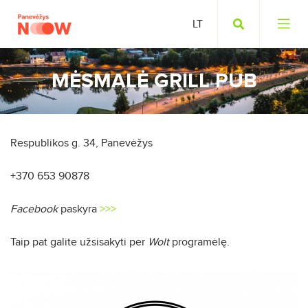
MĖSMALĖ GRILL PUB
Respublikos g. 34, Panevėžys
+370 653 90878
Facebook
paskyra
>>>
Taip pat galite užsisakyti per
Wolt
programėlę.