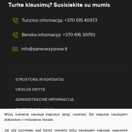
Turite klausimų? Susisiekite su mumis
Turizmo informacija: +370 615 40973
Bendra informacija: +370 616 39793
info@panevezysnow.lt
STRUKTŪRA IR KONTAKTAI
VEIKLOS SRITYS
ADMINISTRACINĖ INFORMACIJA
PASITIKĖJIMO LINIJA
Mūsų svetainė naudoja slapukus (angl. cookies). Šie slapukai naudojami
PASLAUGŲ ĮVERTINIMAS
statistikos ir rinkodaros tikslais.
DUOMENŲ APSAUGA
Jei Jūs sutinkate, kad šiems tikslams būtų naudojami slapukai, spauskite