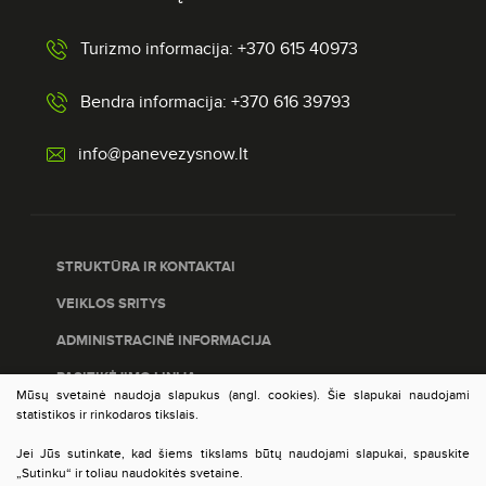
Turizmo informacija: +370 615 40973
Bendra informacija: +370 616 39793
info@panevezysnow.lt
STRUKTŪRA IR KONTAKTAI
VEIKLOS SRITYS
ADMINISTRACINĖ INFORMACIJA
PASITIKĖJIMO LINIJA
Mūsų svetainė naudoja slapukus (angl. cookies). Šie slapukai naudojami
PASLAUGŲ ĮVERTINIMAS
statistikos ir rinkodaros tikslais.
DUOMENŲ APSAUGA
Jei Jūs sutinkate, kad šiems tikslams būtų naudojami slapukai, spauskite
„Sutinku“ ir toliau naudokitės svetaine.