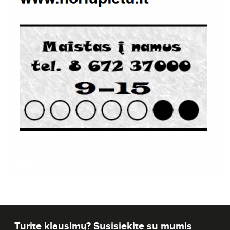
Turite klausimų? Susisiekite su mumis