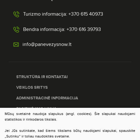
Turizmo informacija: +370 615 40973
Bendra informacija: +370 616 39793
info@panevezysnow.lt
STRUKTŪRA IR KONTAKTAI
VEIKLOS SRITYS
ADMINISTRACINĖ INFORMACIJA
PASITIKĖJIMO LINIJA
Mūsų svetainė naudoja slapukus (angl. cookies). Šie slapukai naudojami
PASLAUGŲ ĮVERTINIMAS
statistikos ir rinkodaros tikslais.
DUOMENŲ APSAUGA
Jei Jūs sutinkate, kad šiems tikslams būtų naudojami slapukai, spauskite
„Sutinku“ ir toliau naudokitės svetaine.