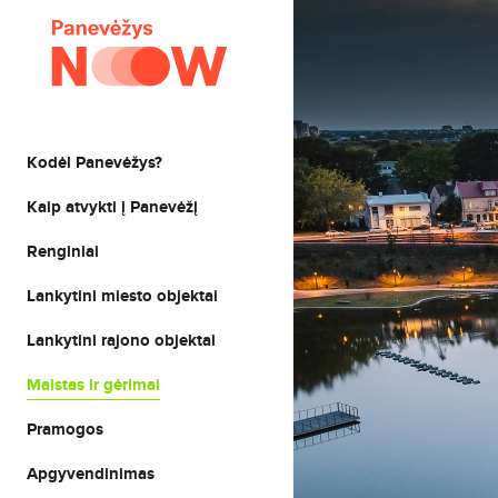
Kodėl Panevėžys?
Kaip atvykti į Panevėžį
Renginiai
Lankytini miesto objektai
Lankytini rajono objektai
Maistas ir gėrimai
Pramogos
Apgyvendinimas