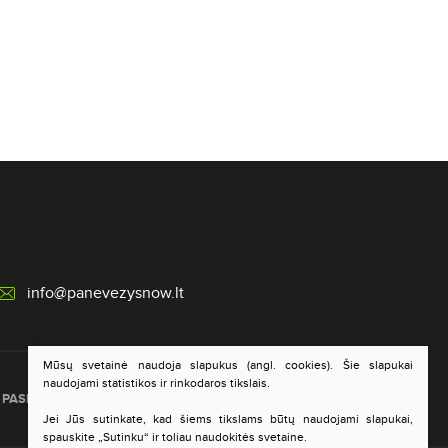
info@panevezysnow.lt
Mūsų svetainė naudoja slapukus (angl. cookies). Šie slapukai
naudojami statistikos ir rinkodaros tikslais.
PASLAUGŲ ĮVERTINIMAS
DUOMENŲ APSAUGA
Jei Jūs sutinkate, kad šiems tikslams būtų naudojami slapukai,
spauskite „Sutinku“ ir toliau naudokitės svetaine.