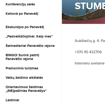
STUM
Konferencijų salės
Kelionė po Panevėžį
Ekskursijos po Panevėžį
„Pasivaikščiojimai. Kaip mes“
Aukštaičių g. 4, P
Šeimadieniai Panevėžio rajone
+370 45 432706
BINGO! Surink patirtį
Panevėžio rajone
Interneto svetain
Pramoninis turizmas
Vaikų žaidimo aikštelės
Orientavimosi žaidimas
„(NE)pažintas Panevėžys“
Leidiniai