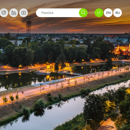
LT
EN
RU