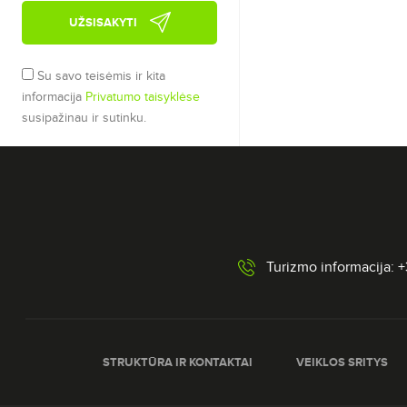
UŽSISAKYTI
Su savo teisėmis ir kita
informacija
Privatumo taisyklėse
susipažinau ir sutinku.
Turizmo informacija: 
STRUKTŪRA IR KONTAKTAI
VEIKLOS SRITYS