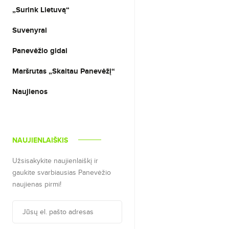
„Surink Lietuvą“
Suvenyrai
Panevėžio gidai
Maršrutas „Skaitau Panevėžį“
Naujienos
NAUJIENLAIŠKIS
Užsisakykite naujienlaiškį ir
gaukite svarbiausias Panevėžio
naujienas pirmi!