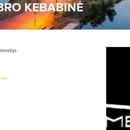
BRO KEBABINĖ
anevėžys
ė
>>>