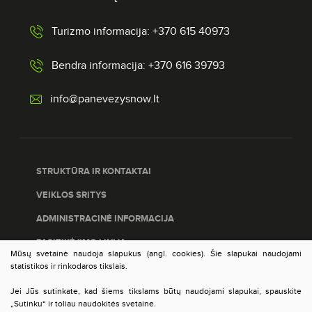
Turizmo informacija: +370 615 40973
Bendra informacija: +370 616 39793
info@panevezysnow.lt
STRUKTŪRA IR KONTAKTAI
VEIKLOS SRITYS
ADMINISTRACINĖ INFORMACIJA
PASITIKĖJIMO LINIJA
Mūsų svetainė naudoja slapukus (angl. cookies). Šie slapukai naudojami
PASLAUGŲ ĮVERTINIMAS
statistikos ir rinkodaros tikslais.
DUOMENŲ APSAUGA
Jei Jūs sutinkate, kad šiems tikslams būtų naudojami slapukai, spauskite
„Sutinku“ ir toliau naudokitės svetaine.