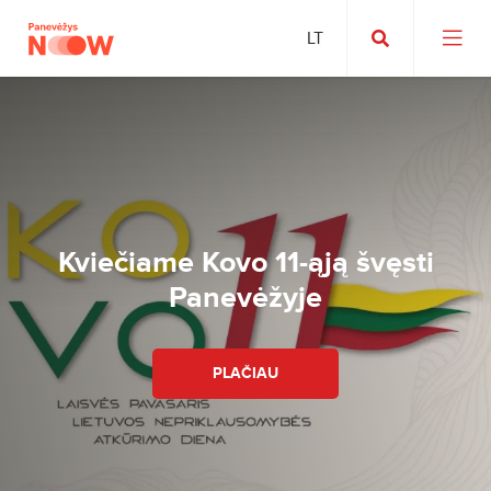
Kviečiame Kovo 11-ąją švęsti
Panevėžyje
PLAČIAU