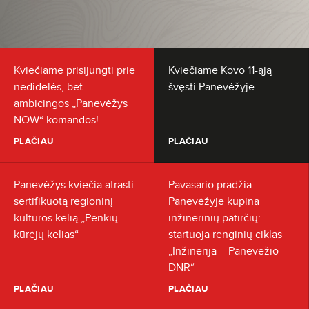
Kviečiame prisijungti prie
Kviečiame Kovo 11-ąją
nedidelės, bet
švęsti Panevėžyje
ambicingos „Panevėžys
NOW“ komandos!
PLAČIAU
PLAČIAU
Panevėžys kviečia atrasti
Pavasario pradžia
sertifikuotą regioninį
Panevėžyje kupina
kultūros kelią „Penkių
inžinerinių patirčių:
kūrėjų kelias“
startuoja renginių ciklas
„Inžinerija – Panevėžio
DNR“
PLAČIAU
PLAČIAU