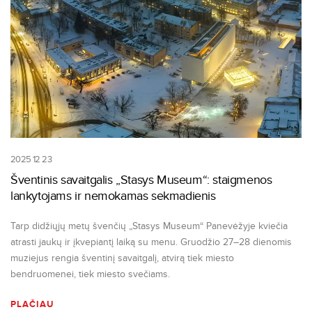
2025 12 23
Šventinis savaitgalis „Stasys Museum“: staigmenos
lankytojams ir nemokamas sekmadienis
Tarp didžiųjų metų švenčių „Stasys Museum“ Panevėžyje kviečia
atrasti jaukų ir įkvepiantį laiką su menu. Gruodžio 27–28 dienomis
muziejus rengia šventinį savaitgalį, atvirą tiek miesto
bendruomenei, tiek miesto svečiams.
PLAČIAU