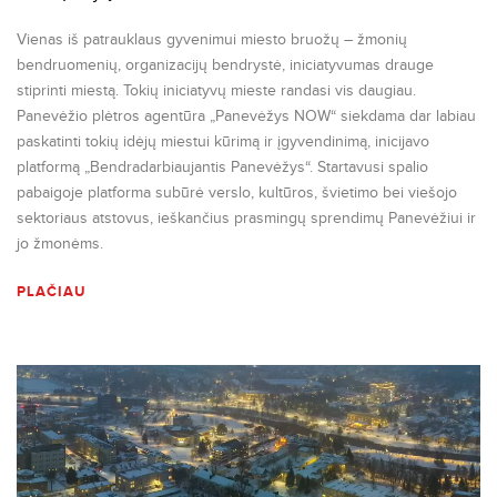
Vienas iš patrauklaus gyvenimui miesto bruožų – žmonių
bendruomenių, organizacijų bendrystė, iniciatyvumas drauge
stiprinti miestą. Tokių iniciatyvų mieste randasi vis daugiau.
Panevėžio plėtros agentūra „Panevėžys NOW“ siekdama dar labiau
paskatinti tokių idėjų miestui kūrimą ir įgyvendinimą, inicijavo
platformą „Bendradarbiaujantis Panevėžys“. Startavusi spalio
pabaigoje platforma subūrė verslo, kultūros, švietimo bei viešojo
sektoriaus atstovus, ieškančius prasmingų sprendimų Panevėžiui ir
jo žmonėms.
PLAČIAU