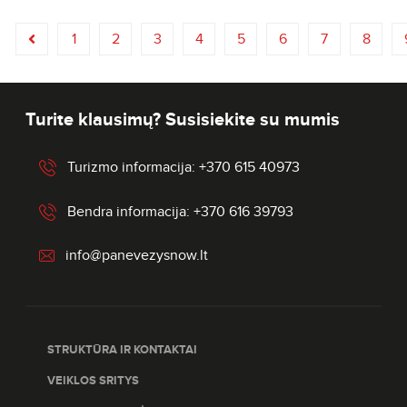
1
2
3
4
5
6
7
8
Turite klausimų? Susisiekite su mumis
Turizmo informacija: +370 615 40973
Bendra informacija: +370 616 39793
info@panevezysnow.lt
STRUKTŪRA IR KONTAKTAI
VEIKLOS SRITYS