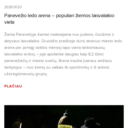
2026 01 20
Panevėžio ledo arena – populiari žiemos laisvalaikio
vieta
Žiema Panevėžyje šiemet neatsiejama nuo judesio, čiuožimo ir
aktyvaus laisvalaikio. Gruodžio pradžioje duris atvėrusi miesto ledo
arena per pirmąjį veiklos mėnesį tapo viena lankomiausių
laisvalaikio erdvių – joje apsilankė daugiau kaip 8,2 tūkst.
panevėžiečių ir miesto svečių. Arena traukia įvairaus amžiaus
lankytojus – nuo šeimų su vaikais iki sportininkų ir iš anksto
užsiregistravusių grupių.
PLAČIAU