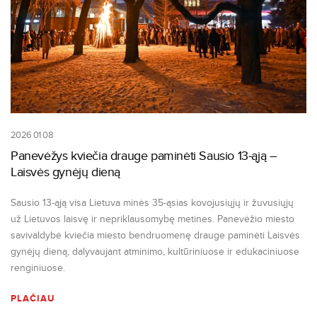
2026 01 08
Panevėžys kviečia drauge paminėti Sausio 13-ąją –
Laisvės gynėjų dieną
Sausio 13-ąją visa Lietuva minės 35-ąsias kovojusiųjų ir žuvusiųjų
už Lietuvos laisvę ir nepriklausomybę metines. Panevėžio miesto
savivaldybė kviečia miesto bendruomenę drauge paminėti Laisvės
gynėjų dieną, dalyvaujant atminimo, kultūriniuose ir edukaciniuose
renginiuose.
PLAČIAU