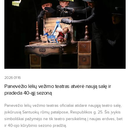
2026 01 16
Panevėžio lėlių vežimo teatras atvėrė naują salę ir
pradeda 40-ąjį sezoną
Panevėžio lėlių vežimo teatras oficialiai atidarė naująją teatro salę,
įsikūrusią Santuokų rūmų patalpose, Respublikos g. 25. Šis įvykis
simboliškai pažymėjo ne tik teatro persikėlimą į naujas erdves, bet
ir 40-ojo kūrybinio sezono pradžią.