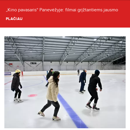
„Kino pavasaris“ Panevėžyje: filmai grįžtantiems jausmo
PLAČIAU