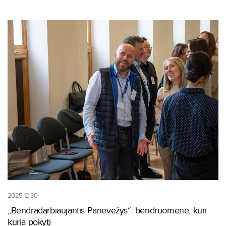
2025 12 30
„Bendradarbiaujantis Panevėžys“: bendruomenė, kuri
kuria pokytį