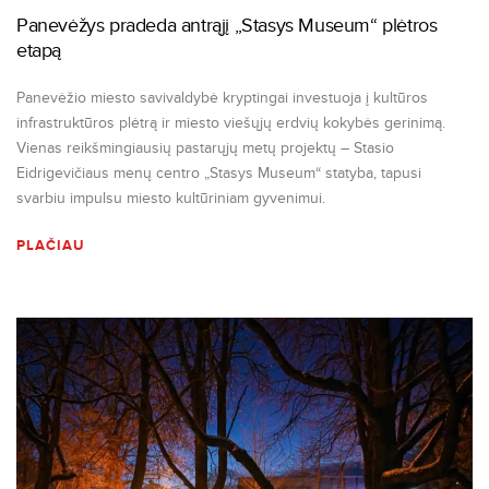
Panevėžys pradeda antrąjį „Stasys Museum“ plėtros
etapą
Panevėžio miesto savivaldybė kryptingai investuoja į kultūros
infrastruktūros plėtrą ir miesto viešųjų erdvių kokybės gerinimą.
Vienas reikšmingiausių pastarųjų metų projektų – Stasio
Eidrigevičiaus menų centro „Stasys Museum“ statyba, tapusi
svarbiu impulsu miesto kultūriniam gyvenimui.
PLAČIAU