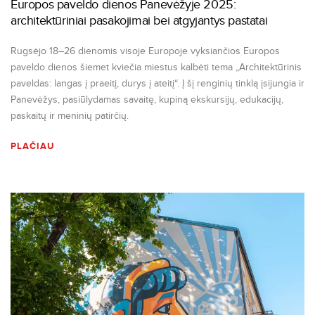
Europos paveldo dienos Panevėžyje 2025:
architektūriniai pasakojimai bei atgyjantys pastatai
Rugsėjo 18–26 dienomis visoje Europoje vyksiančios Europos
paveldo dienos šiemet kviečia miestus kalbėti tema „Architektūrinis
paveldas: langas į praeitį, durys į ateitį“. Į šį renginių tinklą įsijungia ir
Panevėžys, pasiūlydamas savaitę, kupiną ekskursijų, edukacijų,
paskaitų ir meninių patirčių.
PLAČIAU