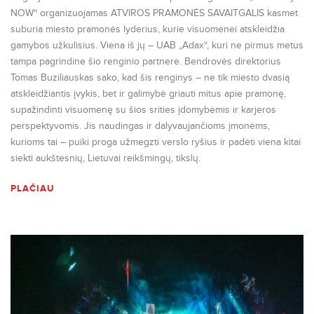
NOW“ organizuojamas ATVIROS PRAMONĖS SAVAITGALIS kasmet
suburia miesto pramonės lyderius, kurie visuomenei atskleidžia
gamybos užkulisius. Viena iš jų – UAB „Adax“, kuri ne pirmus metus
tampa pagrindine šio renginio partnere. Bendrovės direktorius
Tomas Buziliauskas sako, kad šis renginys – ne tik miesto dvasią
atskleidžiantis įvykis, bet ir galimybė griauti mitus apie pramonę,
supažindinti visuomenę su šios srities įdomybėmis ir karjeros
perspektyvomis. Jis naudingas ir dalyvaujančioms įmonėms,
kurioms tai – puiki proga užmegzti verslo ryšius ir padėti viena kitai
siekti aukštesnių, Lietuvai reikšmingų, tikslų.
PLAČIAU