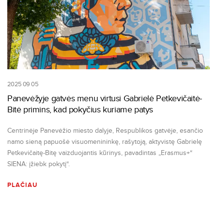
2025 09 05
Panevėžyje gatvės menu virtusi Gabrielė Petkevičaitė-
Bitė primins, kad pokyčius kuriame patys
Centrinėje Panevėžio miesto dalyje, Respublikos gatvėje, esančio
namo sieną papuošė visuomenininkę, rašytoją, aktyvistę Gabrielę
Petkevičaitę-Bitę vaizduojantis kūrinys, pavadintas „Erasmus+“
SIENA: įžiebk pokytį“.
PLAČIAU