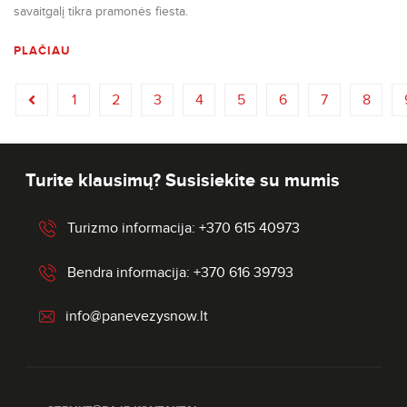
savaitgalį tikra pramonės fiesta.
PLAČIAU
1
2
3
4
5
6
7
8
Turite klausimų? Susisiekite su mumis
Turizmo informacija: +370 615 40973
Bendra informacija: +370 616 39793
info@panevezysnow.lt