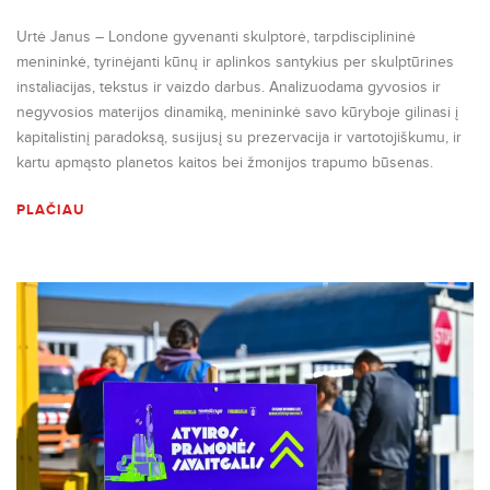
Urtė Janus – Londone gyvenanti skulptorė, tarpdisciplininė
menininkė, tyrinėjanti kūnų ir aplinkos santykius per skulptūrines
instaliacijas, tekstus ir vaizdo darbus. Analizuodama gyvosios ir
negyvosios materijos dinamiką, menininkė savo kūryboje gilinasi į
kapitalistinį paradoksą, susijusį su prezervacija ir vartotojiškumu, ir
kartu apmąsto planetos kaitos bei žmonijos trapumo būsenas.
PLAČIAU