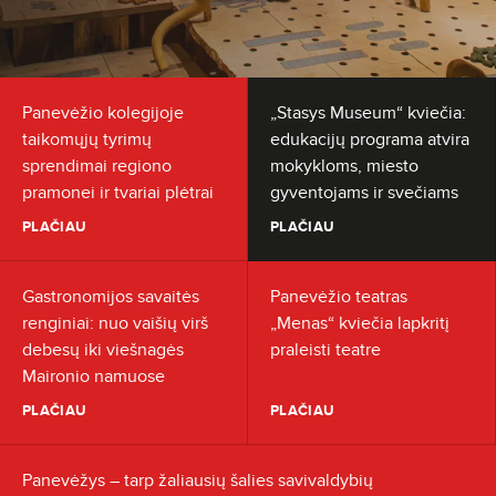
Panevėžio kolegijoje
„Stasys Museum“ kviečia:
taikomųjų tyrimų
edukacijų programa atvira
sprendimai regiono
mokykloms, miesto
pramonei ir tvariai plėtrai
gyventojams ir svečiams
PLAČIAU
PLAČIAU
Gastronomijos savaitės
Panevėžio teatras
renginiai: nuo vaišių virš
„Menas“ kviečia lapkritį
debesų iki viešnagės
praleisti teatre
Maironio namuose
PLAČIAU
PLAČIAU
Panevėžys – tarp žaliausių šalies savivaldybių