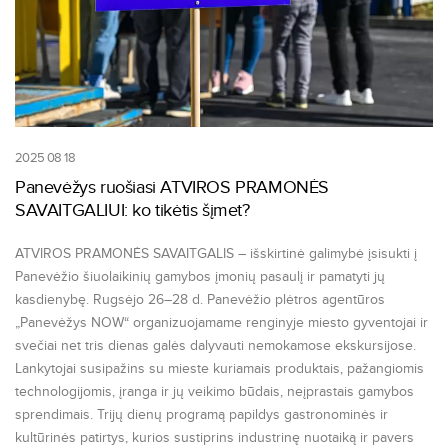
2025 08 18
Panevėžys ruošiasi ATVIROS PRAMONĖS
SAVAITGALIUI: ko tikėtis šįmet?
ATVIROS PRAMONĖS SAVAITGALIS – išskirtinė galimybė įsisukti į
Panevėžio šiuolaikinių gamybos įmonių pasaulį ir pamatyti jų
kasdienybę. Rugsėjo 26–28 d. Panevėžio plėtros agentūros
„Panevėžys NOW“ organizuojamame renginyje miesto gyventojai ir
svečiai net tris dienas galės dalyvauti nemokamose ekskursijose.
Lankytojai susipažins su mieste kuriamais produktais, pažangiomis
technologijomis, įranga ir jų veikimo būdais, neįprastais gamybos
sprendimais. Trijų dienų programą papildys gastronominės ir
kultūrinės patirtys, kurios sustiprins industrinę nuotaiką ir pavers