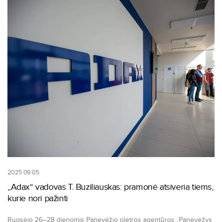
2025 09 05
„Adax“ vadovas T. Buziliauskas: pramonė atsiveria tiems,
kurie nori pažinti
Rugsėjo 26–28 dienomis Panevėžio plėtros agentūros „Panevėžys