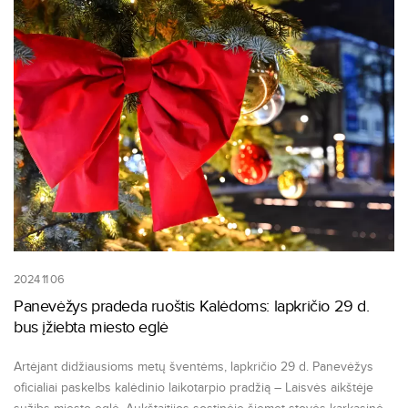
2024 11 06
Panevėžys pradeda ruoštis Kalėdoms: lapkričio 29 d.
bus įžiebta miesto eglė
Artėjant didžiausioms metų šventėms, lapkričio 29 d. Panevėžys
oficialiai paskelbs kalėdinio laikotarpio pradžią – Laisvės aikštėje