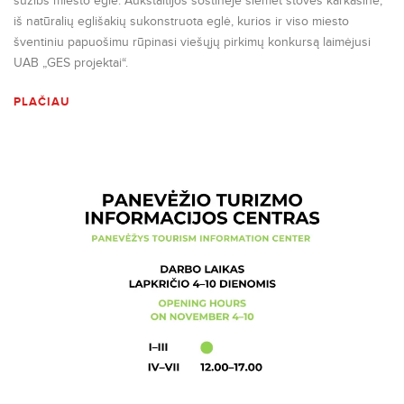
sužibs miesto eglė. Aukštaitijos sostinėje šiemet stovės karkasinė,
iš natūralių eglišakių sukonstruota eglė, kurios ir viso miesto
šventiniu papuošimu rūpinasi viešųjų pirkimų konkursą laimėjusi
UAB „GES projektai“.
PLAČIAU