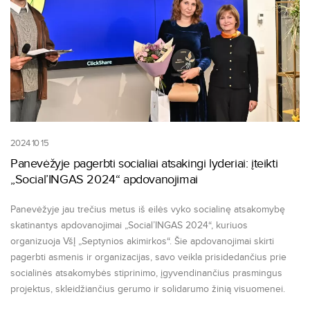
2024 10 15
Panevėžyje pagerbti socialiai atsakingi lyderiai: įteikti
„Social’INGAS 2024“ apdovanojimai
Panevėžyje jau trečius metus iš eilės vyko socialinę atsakomybę
skatinantys apdovanojimai „Social’INGAS 2024“, kuriuos
organizuoja VšĮ „Septynios akimirkos“. Šie apdovanojimai skirti
pagerbti asmenis ir organizacijas, savo veikla prisidedančius prie
socialinės atsakomybės stiprinimo, įgyvendinančius prasmingus
projektus, skleidžiančius gerumo ir solidarumo žinią visuomenei.