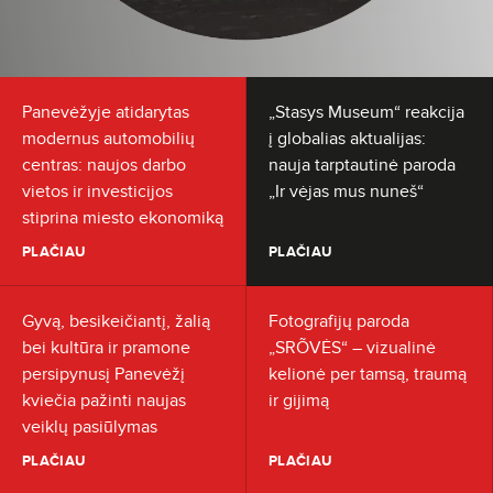
Panevėžyje atidarytas
„Stasys Museum“ reakcija
modernus automobilių
į globalias aktualijas:
centras: naujos darbo
nauja tarptautinė paroda
vietos ir investicijos
„Ir vėjas mus nuneš“
stiprina miesto ekonomiką
PLAČIAU
PLAČIAU
Gyvą, besikeičiantį, žalią
Fotografijų paroda
bei kultūra ir pramone
„SRÕVĖS“ – vizualinė
persipynusį Panevėžį
kelionė per tamsą, traumą
kviečia pažinti naujas
ir gijimą
veiklų pasiūlymas
PLAČIAU
PLAČIAU