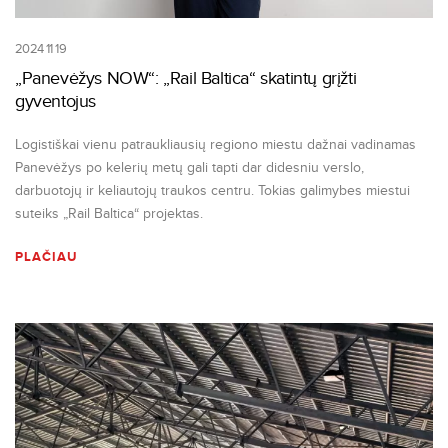
2024 11 19
„Panevėžys NOW“: „Rail Baltica“ skatintų grįžti
gyventojus
Logistiškai vienu patraukliausių regiono miestu dažnai vadinamas
Panevėžys po kelerių metų gali tapti dar didesniu verslo,
darbuotojų ir keliautojų traukos centru. Tokias galimybes miestui
suteiks „Rail Baltica“ projektas.
PLAČIAU