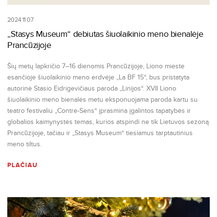
2024 11 07
„Stasys Museum“ debiutas šiuolaikinio meno bienalėje
Prancūzijoje
Šių metų lapkričio 7–16 dienomis Prancūzijoje, Liono mieste
esančioje šiuolaikinio meno erdvėje „La BF 15“, bus pristatyta
autorinė Stasio Eidrigevičiaus paroda „Linijos“. XVII Liono
šiuolaikinio meno bienalės metu eksponuojama paroda kartu su
teatro festivaliu „Contre-Sens“ įprasmina įgalintos tapatybės ir
globalios kaimynystės temas, kurios atspindi ne tik Lietuvos sezoną
Prancūzijoje, tačiau ir „Stasys Museum“ tiesiamus tarptautinius
meno tiltus.
PLAČIAU