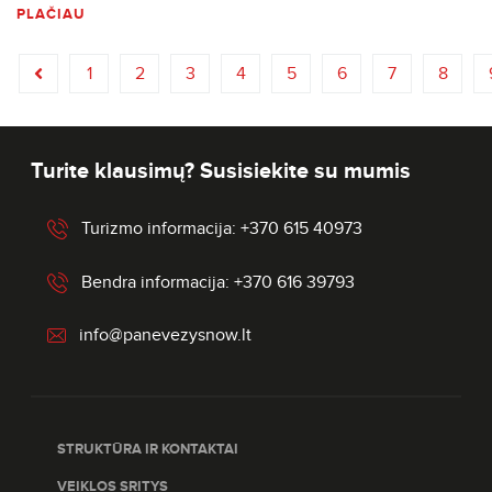
PLAČIAU
1
2
3
4
5
6
7
8
Turite klausimų? Susisiekite su mumis
Turizmo informacija: +370 615 40973
Bendra informacija: +370 616 39793
info@panevezysnow.lt
STRUKTŪRA IR KONTAKTAI
VEIKLOS SRITYS