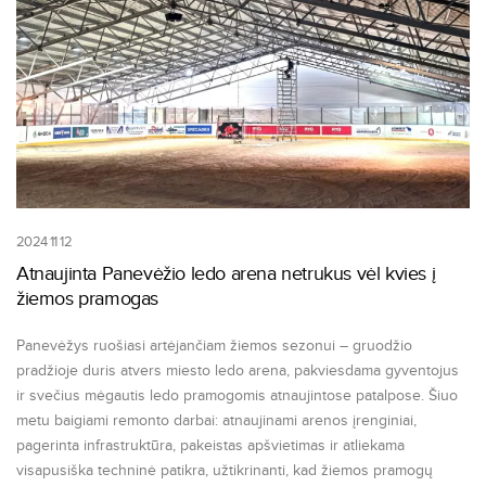
2024 11 12
Atnaujinta Panevėžio ledo arena netrukus vėl kvies į
žiemos pramogas
Panevėžys ruošiasi artėjančiam žiemos sezonui – gruodžio
pradžioje duris atvers miesto ledo arena, pakviesdama gyventojus
ir svečius mėgautis ledo pramogomis atnaujintose patalpose. Šiuo
metu baigiami remonto darbai: atnaujinami arenos įrenginiai,
pagerinta infrastruktūra, pakeistas apšvietimas ir atliekama
visapusiška techninė patikra, užtikrinanti, kad žiemos pramogų