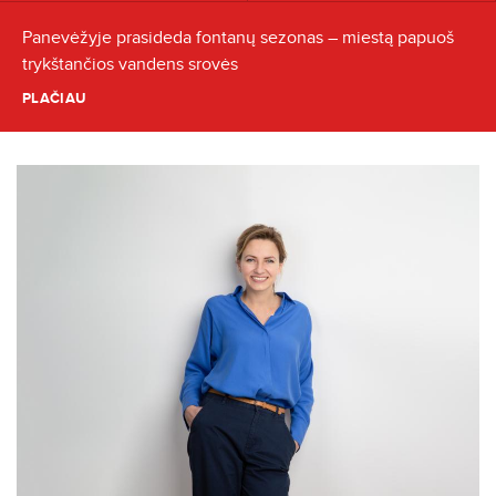
Panevėžyje prasideda fontanų sezonas – miestą papuoš
trykštančios vandens srovės
PLAČIAU