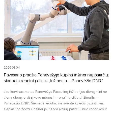
2026 03 04
Pavasario pradžia Panevėžyje kupina inžinerinių patirčių:
startuoja renginių ciklas „Inžinerija – Panevėžio DNR“
Jau ketvirtus metus Panevėžys Pasaulinę inžinerijos dieną mini ne
vieną dieną, o visą kovo mėnesį – renginių ciklu „Inžinerija –
Panevėžio DNR“. Šiemet ši edukacinė šventė kviečia pažinti, kas
slepiasi po žodžiu inžinerija ir žada įvairių patirčių: nuo robotikos ir