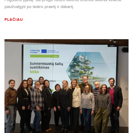
pasižvalgyti po teatro praeitį ir dabartį.
PLAČIAU