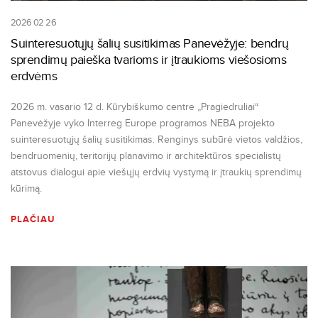
2026 02 26
Suinteresuotųjų šalių susitikimas Panevėžyje: bendrų
sprendimų paieška tvarioms ir įtraukioms viešosioms
erdvėms
2026 m. vasario 12 d. Kūrybiškumo centre „Pragiedruliai“
Panevėžyje vyko Interreg Europe programos NEBA projekto
suinteresuotųjų šalių susitikimas. Renginys subūrė vietos valdžios,
bendruomenių, teritorijų planavimo ir architektūros specialistų
atstovus dialogui apie viešųjų erdvių vystymą ir įtraukių sprendimų
kūrimą.
PLAČIAU