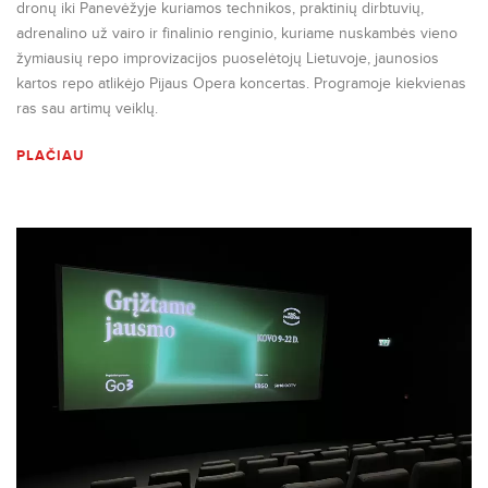
dronų iki Panevėžyje kuriamos technikos, praktinių dirbtuvių,
adrenalino už vairo ir finalinio renginio, kuriame nuskambės vieno
žymiausių repo improvizacijos puoselėtojų Lietuvoje, jaunosios
kartos repo atlikėjo Pijaus Opera koncertas. Programoje kiekvienas
ras sau artimų veiklų.
PLAČIAU