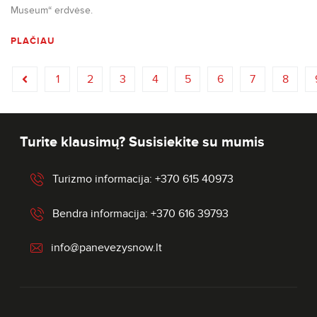
Museum“ erdvėse.
PLAČIAU
1
2
3
4
5
6
7
8
Turite klausimų? Susisiekite su mumis
Turizmo informacija: +370 615 40973
Bendra informacija: +370 616 39793
info@panevezysnow.lt