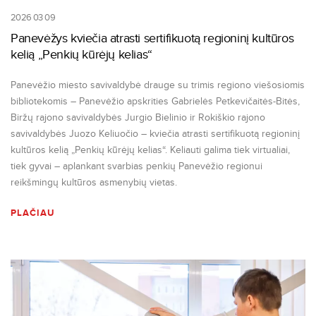
2026 03 09
Panevėžys kviečia atrasti sertifikuotą regioninį kultūros
kelią „Penkių kūrėjų kelias“
Panevėžio miesto savivaldybė drauge su trimis regiono viešosiomis
bibliotekomis – Panevėžio apskrities Gabrielės Petkevičaitės-Bitės,
Biržų rajono savivaldybės Jurgio Bielinio ir Rokiškio rajono
savivaldybės Juozo Keliuočio – kviečia atrasti sertifikuotą regioninį
kultūros kelią „Penkių kūrėjų kelias“. Keliauti galima tiek virtualiai,
tiek gyvai – aplankant svarbias penkių Panevėžio regionui
reikšmingų kultūros asmenybių vietas.
PLAČIAU