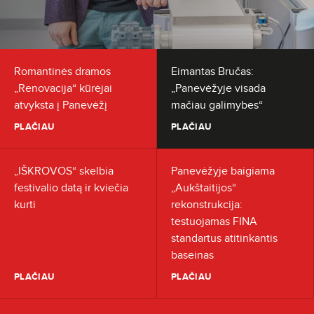
Romantinės dramos
Eimantas Bručas:
„Renovacija“ kūrėjai
„Panevėžyje visada
atvyksta į Panevėžį
mačiau galimybes“
PLAČIAU
PLAČIAU
„IŠKROVOS“ skelbia
Panevėžyje baigiama
festivalio datą ir kviečia
„Aukštaitijos“
kurti
rekonstrukcija:
testuojamas FINA
standartus atitinkantis
baseinas
PLAČIAU
PLAČIAU