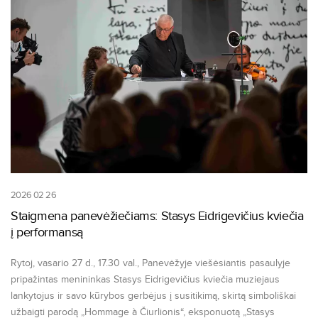
2026 02 26
Staigmena panevėžiečiams: Stasys Eidrigevičius kviečia
į performansą
Rytoj, vasario 27 d., 17.30 val., Panevėžyje viešėsiantis pasaulyje
pripažintas menininkas Stasys Eidrigevičius kviečia muziejaus
lankytojus ir savo kūrybos gerbėjus į susitikimą, skirtą simboliškai
užbaigti parodą „Hommage à Čiurlionis“, eksponuotą „Stasys