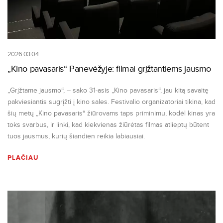
2026 03 04
„Kino pavasaris“ Panevėžyje: filmai grįžtantiems jausmo
„Grįžtame jausmo“, – sako 31-asis „Kino pavasaris“, jau kitą savaitę
pakviesiantis sugrįžti į kino sales. Festivalio organizatoriai tikina, kad
šių metų „Kino pavasaris“ žiūrovams taps priminimu, kodėl kinas yra
toks svarbus, ir linki, kad kiekvienas žiūrėtas filmas atlieptų būtent
tuos jausmus, kurių šiandien reikia labiausiai.
PLAČIAU