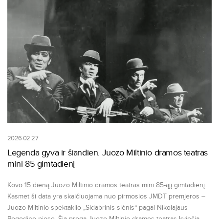
2026 02 27
Legenda gyva ir šiandien. Juozo Miltinio dramos teatras
mini 85 gimtadienį
Kovo 15 dieną Juozo Miltinio dramos teatras mini 85-ąjį gimtadienį.
Kasmet ši data yra skaičiuojama nuo pirmosios JMDT premjeros –
Juozo Miltinio spektaklio „Sidabrinis slėnis“ pagal Nikolajaus
Pogodino pjesę. Šia proga Juozo Miltinio dramos teatras kviečia