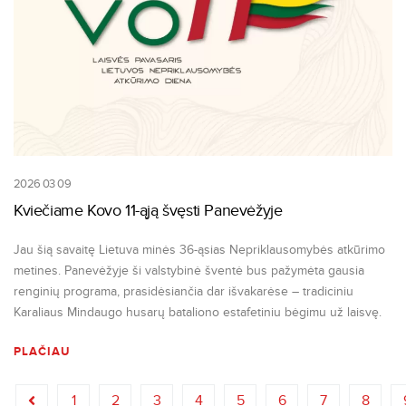
2026 03 09
Kviečiame Kovo 11-ąją švęsti Panevėžyje
Jau šią savaitę Lietuva minės 36-ąsias Nepriklausomybės atkūrimo
metines. Panevėžyje ši valstybinė šventė bus pažymėta gausia
renginių programa, prasidėsiančia dar išvakarėse – tradiciniu
Karaliaus Mindaugo husarų bataliono estafetiniu bėgimu už laisvę.
PLAČIAU
1
2
3
4
5
6
7
8