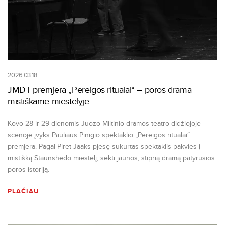
2026 03 18
JMDT premjera „Pereigos ritualai“ – poros drama
mistiškame miestelyje
Kovo 28 ir 29 dienomis Juozo Miltinio dramos teatro didžiojoje
scenoje įvyks Pauliaus Pinigio spektaklio „Pereigos ritualai“
premjera. Pagal Piret Jaaks pjesę sukurtas spektaklis pakvies į
mistišką Staunshedo miestelį, sekti jaunos, stiprią dramą patyrusios
poros istoriją.
PLAČIAU