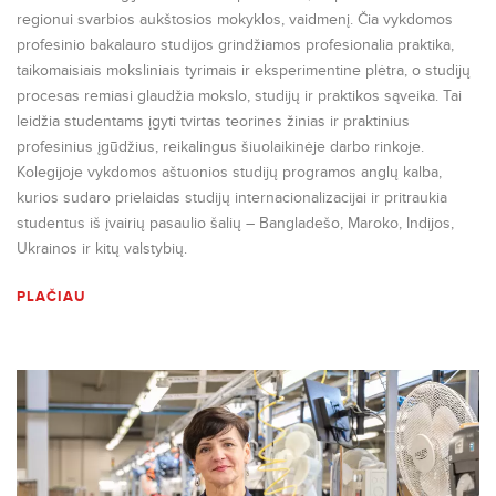
regionui svarbios aukštosios mokyklos, vaidmenį. Čia vykdomos
profesinio bakalauro studijos grindžiamos profesionalia praktika,
taikomaisiais moksliniais tyrimais ir eksperimentine plėtra, o studijų
procesas remiasi glaudžia mokslo, studijų ir praktikos sąveika. Tai
leidžia studentams įgyti tvirtas teorines žinias ir praktinius
profesinius įgūdžius, reikalingus šiuolaikinėje darbo rinkoje.
Kolegijoje vykdomos aštuonios studijų programos anglų kalba,
kurios sudaro prielaidas studijų internacionalizacijai ir pritraukia
studentus iš įvairių pasaulio šalių – Bangladešo, Maroko, Indijos,
Ukrainos ir kitų valstybių.
PLAČIAU