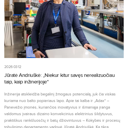
2026 03 12
Jūratė Andriuškė: „Niekur kitur savęs nerealizuočiau
taip, kaip inžinerijoje“
Inžinerija atskleidžia begalinį žmogaus potencialą, juk čia viskas
kuriama nuo balto popieriaus lapo. Apie tai kalba ir „Adax“ –
Panevėžio įmonės, kuriančios inovatyvius ir išmaniąja įranga
valdomus įvairaus dizaino konvekcinius elektrinius šildytuvus,
praktiškus rankšluosčių ir batų džiovintuvus – Kokybės ir procesų
tobulinimo departamento vadovė Jūratė Andriuškė. Ką tikra