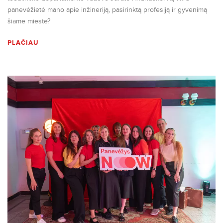
panevėžietė mano apie inžineriją, pasirinktą profesiją ir gyvenimą
šiame mieste?
PLAČIAU