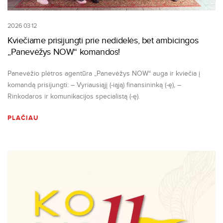
2026 03 12
Kviečiame prisijungti prie nedidelės, bet ambicingos
„Panevėžys NOW“ komandos!
Panevėžio plėtros agentūra „Panevėžys NOW“ auga ir kviečia į
komandą prisijungti: – Vyriausiąjį (-iąją) finansininką (-ę), –
Rinkodaros ir komunikacijos specialistą (-ę).
PLAČIAU