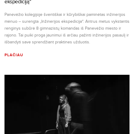
ekspediciją“
Panevėžio kolegijoje šventiškai ir kūrybiškai paminėtas inžinerijos
mėnuo – surengta „Inžinerijos ekspedicija“. Antrus metus vykstantis
renginys subūrė 8 gimnazistų komandas iš Panevėžio miesto ir
rajono. Tai puiki proga jaunimui iš arčiau pažinti inžinerijos pasaulį ir
išbandyti save sprendžiant praktines užduotis.
PLAČIAU